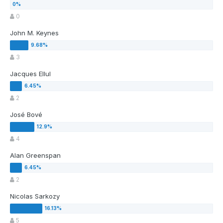
0
John M. Keynes
3
Jacques Ellul
2
José Bové
4
Alan Greenspan
2
Nicolas Sarkozy
5