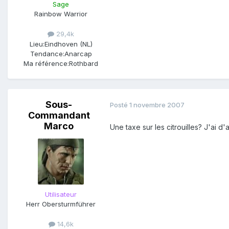
Sage
Rainbow Warrior
29,4k
Lieu:
Eindhoven (NL)
Tendance:
Anarcap
Ma référence:
Rothbard
Sous-
Posté
1 novembre 2007
Commandant
Marco
Une taxe sur les citrouilles? J'ai d
Utilisateur
Herr Obersturmführer
14,6k