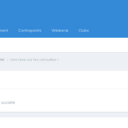
ment
Contrepoints
Wikiberal
Clubs
iété
Une taxe sur les citrouilles !
e société