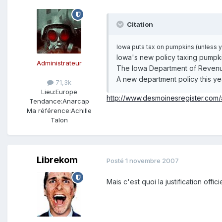
Citation
Iowa puts tax on pumpkins (unless 
Iowa's new policy taxing pumpkin
Administrateur
The Iowa Department of Revenue,
A new department policy this ye
71,3k
Lieu:
Europe
http://www.desmoinesregister.co
Tendance:
Anarcap
Ma référence:
Achille
Talon
Librekom
Posté
1 novembre 2007
Mais c'est quoi la justification offici