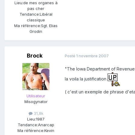
Lieu:
de mes organes à
pas cher
Tendance:
Libéral
classique
Ma référence:
Sgt. Elias
Grodin
Brock
Posté
1 novembre 2007
"The Iowa Department of Revenue
la voila la justification
( c'est un exemple de phrase d'etat
Utilisateur
Misogynator
31,8k
Lieu:
1987
Tendance:
Anarcap
Ma référence:
Kevin