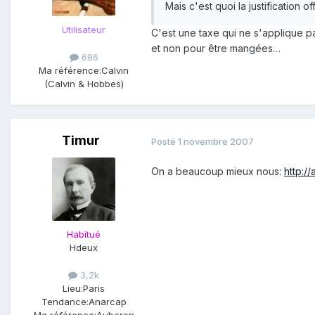
Mais c'est quoi la justification off
Utilisateur
C'est une taxe qui ne s'applique pa
et non pour être mangées…
686
Ma référence:
Calvin
(Calvin & Hobbes)
Timur
Posté
1 novembre 2007
On a beaucoup mieux nous:
http:/
Habitué
Hdeux
3,2k
Lieu:
Paris
Tendance:
Anarcap