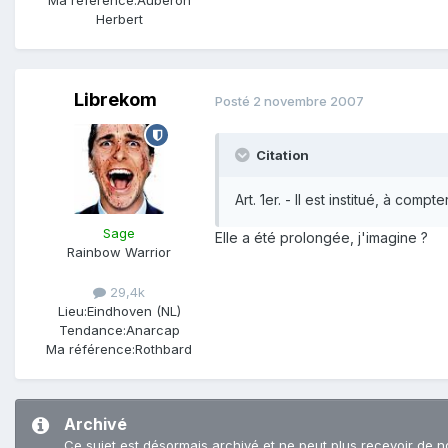
Ma référence:
Auberon
Herbert
Librekom
Posté
2 novembre 2007
Citation
Art. 1er. - Il est institué, à co
Sage
Elle a été prolongée, j'imagine ?
Rainbow Warrior
29,4k
Lieu:
Eindhoven (NL)
Tendance:
Anarcap
Ma référence:
Rothbard
Archivé
Ce sujet est désormais archivé et ne peut plus recevoir de n