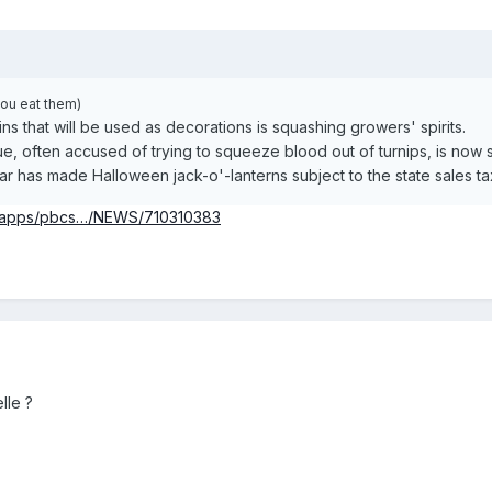
you eat them)
s that will be used as decorations is squashing growers' spirits.
 often accused of trying to squeeze blood out of turnips, is now 
ar has made Halloween jack-o'-lanterns subject to the state sales t
m/apps/pbcs…/NEWS/710310383
elle ?