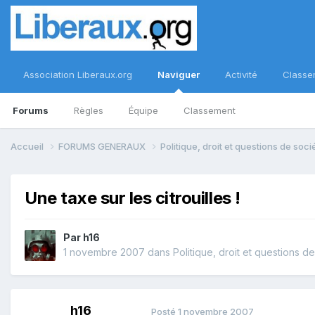
Association Liberaux.org
Naviguer
Activité
Classe
Forums
Règles
Équipe
Classement
Accueil
FORUMS GENERAUX
Politique, droit et questions de soc
Une taxe sur les citrouilles !
Par
h16
1 novembre 2007
dans
Politique, droit et questions d
h16
Posté
1 novembre 2007