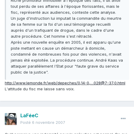
Riche promoteur immobilier à l'époque des faits, il dit avoir
tout perdu de ses affaires à l'époque florissantes, mais le
fisc, représenté aux audiences, conteste cette analyse.
Un juge d'instruction lui imputait la commandite du meurtre
de sa femme sur la foi d'un seul témoignage recueilli
auprès d'un trafiquant de drogue, dans le cadre d'une
autre procédure. Cet homme s'est rétracté.
Après une nouvelle enquête en 2005, il est apparu qu'une
piste mettant en cause un démarcheur à domicile,
condamné de nombreuses fois pour des violences, n'avait
jamais été exploitée. La procédure continue. André Kaas va
attaquer parallèlement l'Etat pour "faute grave du service
public de la justice".
http://www.lemonde.fr/web/depeches/0,14-0,…028@7-37,0.html
L'attitude du fisc me laisse sans voix.
LaFéeC
Posté
6 novembre 2007