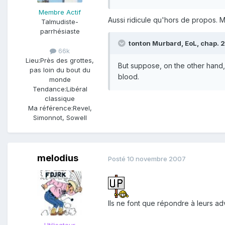
Membre Actif
Aussi ridicule qu'hors de propos. 
Talmudiste-
parrhésiaste
tonton Murbard, EoL, chap. 21 
66k
Lieu:
Près des grottes,
But suppose, on the other hand, 
pas loin du bout du
blood.
monde
Tendance:
Libéral
classique
Ma référence:
Revel,
Simonnot, Sowell
melodius
Posté
10 novembre 2007
Ils ne font que répondre à leurs ad