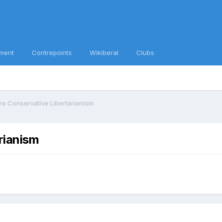
ment
Contrepoints
Wikiberal
Clubs
e Conservative Libertarianism
rianism