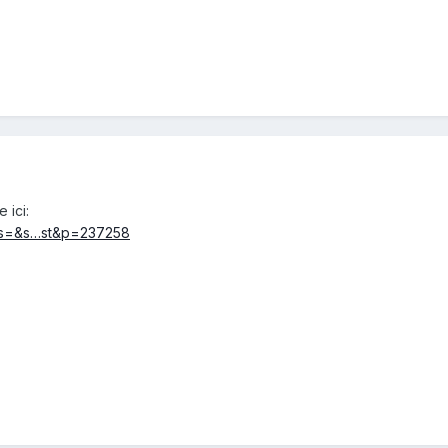
 ici:
p?s=&s…st&p=237258