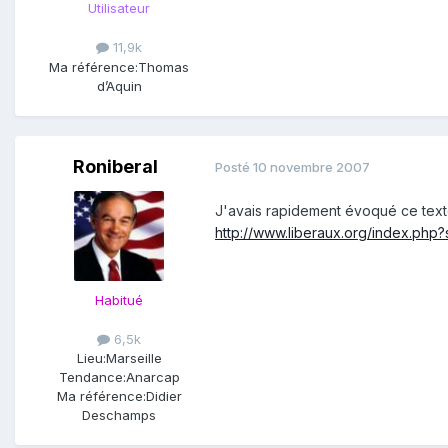
Utilisateur
11,9k
Ma référence:
Thomas
d’Aquin
Roniberal
Posté
10 novembre 2007
J'avais rapidement évoqué ce texte
http://www.liberaux.org/index.ph
Habitué
6,5k
Lieu:
Marseille
Tendance:
Anarcap
Ma référence:
Didier
Deschamps