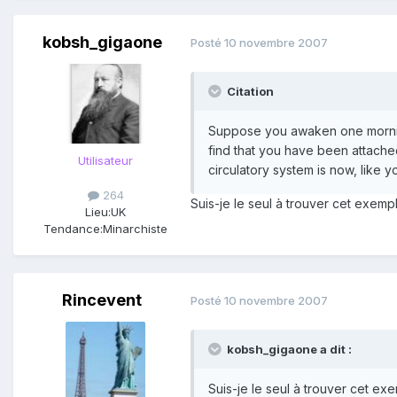
kobsh_gigaone
Posté
10 novembre 2007
Citation
Suppose you awaken one morni
find that you have been attached
Utilisateur
circulatory system is now, like 
264
Suis-je le seul à trouver cet exem
Lieu:
UK
Tendance:
Minarchiste
Rincevent
Posté
10 novembre 2007
kobsh_gigaone a dit :
Suis-je le seul à trouver cet e