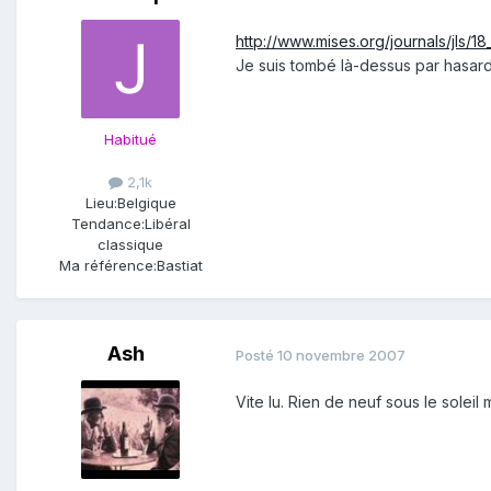
http://www.mises.org/journals/jls/18
Je suis tombé là-dessus par hasard.
Habitué
2,1k
Lieu:
Belgique
Tendance:
Libéral
classique
Ma référence:
Bastiat
Ash
Posté
10 novembre 2007
Vite lu. Rien de neuf sous le soleil