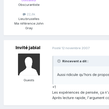
Utilisateur
Obscurantiste
22,6k
Lieu:
bruxelles
Ma référence:
John
Gray
Invité jabial
Posté
12 novembre 2007
Rincevent a dit :
Aussi ridicule qu'hors de propo
Guests
+1
Les expériences de pensée, ça n'a 
Après lecture rapide, l'argument co