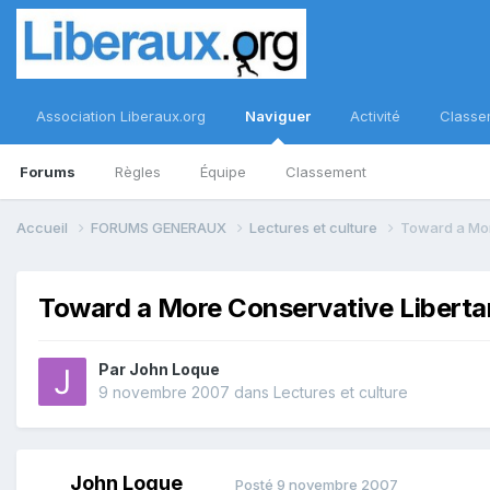
Association Liberaux.org
Naviguer
Activité
Classe
Forums
Règles
Équipe
Classement
Accueil
FORUMS GENERAUX
Lectures et culture
Toward a Mor
Toward a More Conservative Liberta
Par
John Loque
9 novembre 2007
dans
Lectures et culture
John Loque
Posté
9 novembre 2007