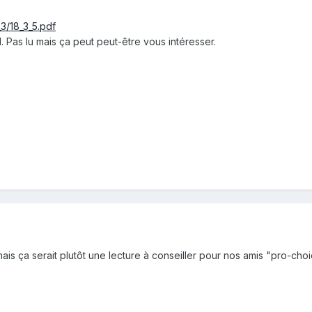
_3/18_3_5.pdf
 Pas lu mais ça peut peut-être vous intéresser.
 mais ça serait plutôt une lecture à conseiller pour nos amis "pro-cho