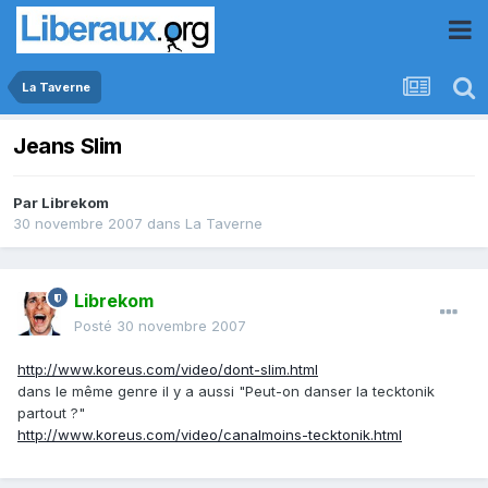
La Taverne
Jeans Slim
Par
Librekom
30 novembre 2007
dans
La Taverne
Librekom
Posté
30 novembre 2007
http://www.koreus.com/video/dont-slim.html
dans le même genre il y a aussi "Peut-on danser la tecktonik
partout ?"
http://www.koreus.com/video/canalmoins-tecktonik.html