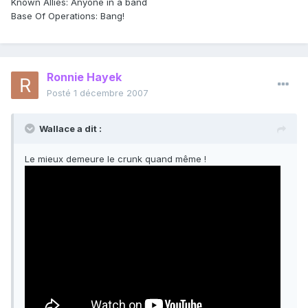
Known Allies: Anyone in a band
Base Of Operations: Bang!
Ronnie Hayek
Posté
1 décembre 2007
Wallace a dit :
Le mieux demeure le crunk quand même !