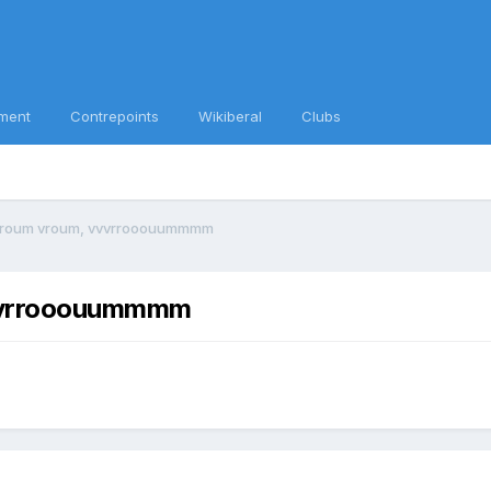
ment
Contrepoints
Wikiberal
Clubs
vroum vroum, vvvrrooouummmm
vvvrrooouummmm