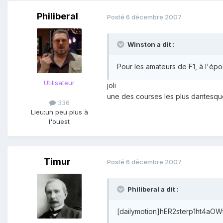
Philiberal
Posté
6 décembre 2007
Winston a dit :
Pour les amateurs de F1, à l'ép
Utilisateur
joli
une des courses les plus dantesqu
336
Lieu:
un peu plus à
l'ouest
Timur
Posté
6 décembre 2007
Philiberal a dit :
[dailymotion]hER2sterp1ht4aOWt