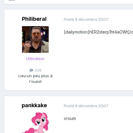
Philiberal
Posté
6 décembre 2007
[dailymotion]hER2sterp1ht4aOWt[/d
Utilisateur
336
Lieu:
un peu plus à
l'ouest
pankkake
Posté
6 décembre 2007
vroum