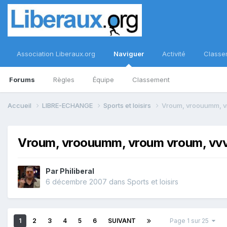
Association Liberaux.org
Naviguer
Activité
Classe
Forums
Règles
Équipe
Classement
Accueil
LIBRE-ECHANGE
Sports et loisirs
Vroum, vroouumm, 
Vroum, vroouumm, vroum vroum, 
Par
Philiberal
6 décembre 2007
dans
Sports et loisirs
1
2
3
4
5
6
SUIVANT
Page 1 sur 25