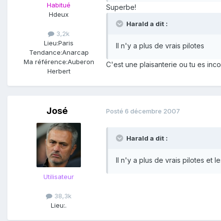
Habitué
Superbe!
Hdeux
Harald a dit :
3,2k
Lieu:
Paris
Il n'y a plus de vrais pilotes
Tendance:
Anarcap
Ma référence:
Auberon
C'est une plaisanterie ou tu es inc
Herbert
José
Posté
6 décembre 2007
Harald a dit :
Il n'y a plus de vrais pilotes et
Utilisateur
38,3k
Lieu:
.