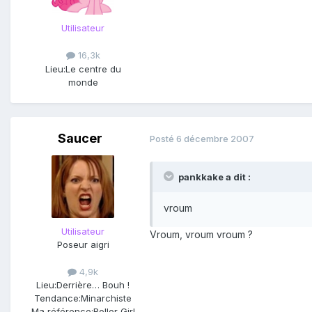
Utilisateur
16,3k
Lieu:
Le centre du
monde
Saucer
Posté
6 décembre 2007
pankkake a dit :
vroum
Utilisateur
Vroum, vroum vroum ?
Poseur aigri
4,9k
Lieu:
Derrière… Bouh !
Tendance:
Minarchiste
Ma référence:
Roller Girl