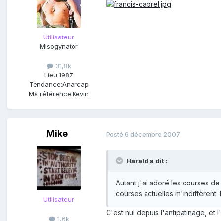
Utilisateur
Misogynator
31,8k
Lieu:
1987
Tendance:
Anarcap
Ma référence:
Kevin
Mike
Posté
6 décembre 2007
Harald a dit :
Autant j'ai adoré les courses de
courses actuelles m'indiffèrent. 
Utilisateur
C'est nul depuis l'antipatinage, et 
1,6k