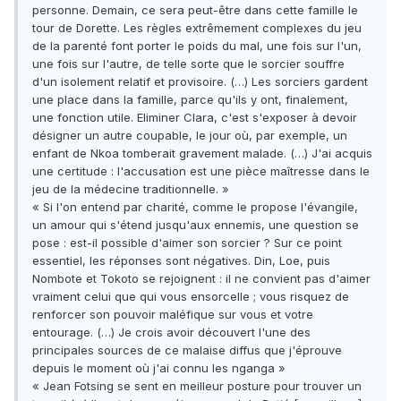
personne. Demain, ce sera peut-être dans cette famille le
tour de Dorette. Les règles extrêmement complexes du jeu
de la parenté font porter le poids du mal, une fois sur l'un,
une fois sur l'autre, de telle sorte que le sorcier souffre
d'un isolement relatif et provisoire. (…) Les sorciers gardent
une place dans la famille, parce qu'ils y ont, finalement,
une fonction utile. Eliminer Clara, c'est s'exposer à devoir
désigner un autre coupable, le jour où, par exemple, un
enfant de Nkoa tomberait gravement malade. (…) J'ai acquis
une certitude : l'accusation est une pièce maîtresse dans le
jeu de la médecine traditionnelle. »
« Si l'on entend par charité, comme le propose l'évangile,
un amour qui s'étend jusqu'aux ennemis, une question se
pose : est-il possible d'aimer son sorcier ? Sur ce point
essentiel, les réponses sont négatives. Din, Loe, puis
Nombote et Tokoto se rejoignent : il ne convient pas d'aimer
vraiment celui que qui vous ensorcelle ; vous risquez de
renforcer son pouvoir maléfique sur vous et votre
entourage. (…) Je crois avoir découvert l'une des
principales sources de ce malaise diffus que j'éprouve
depuis le moment où j'ai connu les nganga »
« Jean Fotsing se sent en meilleur posture pour trouver un