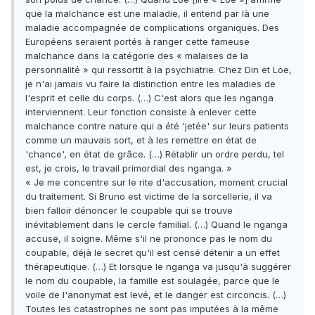
que la malchance est une maladie, il entend par là une
maladie accompagnée de complications organiques. Des
Européens seraient portés à ranger cette fameuse
malchance dans la catégorie des « malaises de la
personnalité » qui ressortit à la psychiatrie. Chez Din et Loe,
je n'ai jamais vu faire la distinction entre les maladies de
l'esprit et celle du corps. (…) C'est alors que les nganga
interviennent. Leur fonction consiste à enlever cette
malchance contre nature qui a été 'jetée' sur leurs patients
comme un mauvais sort, et à les remettre en état de
'chance', en état de grâce. (…) Rétablir un ordre perdu, tel
est, je crois, le travail primordial des nganga. »
« Je me concentre sur le rite d'accusation, moment crucial
du traitement. Si Bruno est victime de la sorcellerie, il va
bien falloir dénoncer le coupable qui se trouve
inévitablement dans le cercle familial. (…) Quand le nganga
accuse, il soigne. Même s'il ne prononce pas le nom du
coupable, déjà le secret qu'il est censé détenir a un effet
thérapeutique. (…) Et lorsque le nganga va jusqu'à suggérer
le nom du coupable, la famille est soulagée, parce que le
voile de l'anonymat est levé, et le danger est circoncis. (…)
Toutes les catastrophes ne sont pas imputées à la même