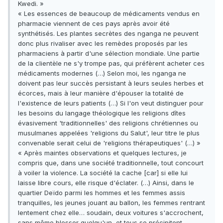
Kwedi. »
« Les essences de beaucoup de médicaments vendus en
pharmacie viennent de ces pays après avoir été
synthétisés. Les plantes secrètes des nganga ne peuvent
donc plus rivaliser avec les remèdes proposés par les
pharmaciens à partir d'une sélection mondiale. Une partie
de la clientèle ne s'y trompe pas, qui préfèrent acheter ces
médicaments modernes (…) Selon moi, les nganga ne
doivent pas leur succès persistant à leurs seules herbes et
écorces, mais à leur manière d'épouser la totalité de
l'existence de leurs patients (…) Si l'on veut distinguer pour
les besoins du langage théologique les religions dîtes
évasivement 'traditionnelles' des religions chrétiennes ou
musulmanes appelées 'religions du Salut', leur titre le plus
convenable serait celui de 'religions thérapeutiques' (…) »
« Après maintes observations et quelques lectures, je
compris que, dans une société traditionnelle, tout concourt
à voiler la violence. La société la cache [car] si elle lui
laisse libre cours, elle risque d'éclater. (…) Ainsi, dans le
quartier Deïdo parmi les hommes et les femmes assis
tranquilles, les jeunes jouant au ballon, les femmes rentrant
lentement chez elle… soudain, deux voitures s'accrochent,
sans même blesser quelqu'un, et tous se précipitent,