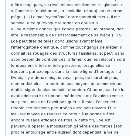
d'être magiques, se révèlent essentiellement religieuses. »
« Comme la 'malchance', la 'maladie' (diboa) est un terme
piège. (…) Le mot 'symptôme' correspondrait mieux, il me
semble, à ce qu'évoque le terme en douala. »
« Loe a même conclu que l'oncle paternel, ici présent, doit
être le responsable de l'ensorcellement de sa nièce (…) Si
Loe peut tirer de telles conclusions avant même
l'interrogatoire c'est que, comme tout nganga de métier, il
connaît les rouages des structures familiales, et peut, sans
avoir besoin de confidences, affirmer que les relations sont
tendues entre telle et telle personne, lorsqu'elles se
trouvent, par exemple, dans la même ligne d'héritage. (…)
Kwedi, il y a deux mois, ne voyait plus, ne marchait plus,
n'entendait plus. La perte de ses moyens de communiquer
était le signe du plus complet abandon. Chaque jour, Loe lui
avait administré de bonnes médecines qui l'avaient remise
sur pieds, mais ne l'avait pas guérie. Restait l'essentiel :
rétablir ses relations perturbées avec son univers. Et le
meilleur moyen de réaliser ce retour à la normale était
encore l'usage efficace de rites. A cette fin, Loe est
parvenu à opérer la mobilisation générale des forces [son
proche entourage entre autres] dont dépendait la vie de