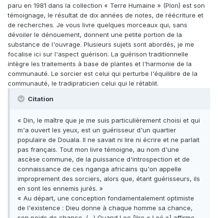
paru en 1981 dans la collection « Terre Humaine » (Plon) est son
témoignage, le résultat de dix années de notes, de réécriture et
de recherches. Je vous livre quelques morceaux qui, sans
dévoiler le dénouement, donnent une petite portion de la
substance de l'ouvrage. Plusieurs sujets sont abordés, je me
focalise ici sur l'aspect guérison. La guérison traditionnelle
intègre les traitements à base de plantes et l'harmonie de la
communauté. Le sorcier est celui qui perturbe l'équilibre de la
communauté, le tradipraticien celui qui le rétablit.
Citation
« Din, le maître que je me suis particulièrement choisi et qui
m'a ouvert les yeux, est un guérisseur d'un quartier
populaire de Douala. Il ne savait ni lire ni écrire et ne parlait
pas français. Tout mon livre témoigne, au nom d'une
ascèse commune, de la puissance d'introspection et de
connaissance de ces nganga africains qu'on appelle
improprement des sorciers, alors que, étant guérisseurs, ils
en sont les ennemis jurés. »
« Au départ, une conception fondamentalement optimiste
de l'existence : Dieu donne à chaque homme sa chance,
son poids de chance. (…) Quand Loe [lire « Loé »] affirme