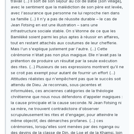
travail (…) Il sort de son séjour au col de Batié [son village],
avec le sentiment que la malédiction de son père est levée,
avec l'assurance que personne ne lui reproche rien dans
sa famille (…) Il n'y a pas de réussite durable – le cas de
Jean Fotsing en est une illustration – sans une
infrastructure sociale stable. On s'étonne de ce que les
Bamiléké soient parmi les plus aptes à réussir en affaires,
tout en restant attachés aux coutumes de leur chefferie.
Mais l'un s'explique justement par l'autre. (…) Cette
cérémonie n'était pas non plus magique. Elle n'avait pas la
prétention de produire un résultat par la seule exécution
des rites. (…) Plusieurs de ses expressions montrent qu'il ne
se croit pas exempt pour autant de fournir un effort (…)
Attitudes réalistes qui n'empêchent pas que le succès soit
attendu de Dieu. Je reconnais, sous-jacentes et
informulées, ces anciennes catégories de la théologie
chrétienne que nous nous défendons d'appeler magiques :
la cause principale et la cause seconde. Ni Jean Fotsing ni
sa mère, ne trouvent contradictoire d'observer
scrupuleusement les rites et d'engager, pour atteindre le
même objectif, des démarches profanes. (…) ces
cérémonies, lorsqu'elles sont menées par des nganga ou
des devins de la classe de Din, de Loe et de la Khamsi, loin