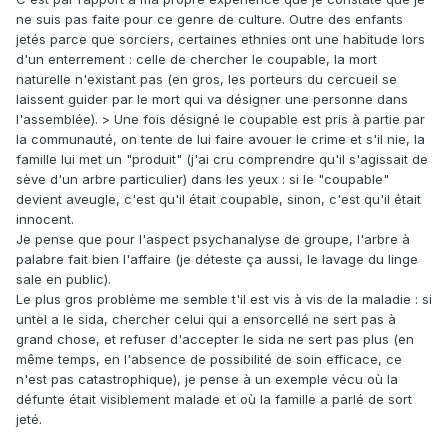
ne suis pas faite pour ce genre de culture. Outre des enfants
jetés parce que sorciers, certaines ethnies ont une habitude lors
d'un enterrement : celle de chercher le coupable, la mort
naturelle n'existant pas (en gros, les porteurs du cercueil se
laissent guider par le mort qui va désigner une personne dans
l'assemblée). > Une fois désigné le coupable est pris à partie par
la communauté, on tente de lui faire avouer le crime et s'il nie, la
famille lui met un "produit" (j'ai cru comprendre qu'il s'agissait de
sève d'un arbre particulier) dans les yeux : si le "coupable"
devient aveugle, c'est qu'il était coupable, sinon, c'est qu'il était
innocent.
Je pense que pour l'aspect psychanalyse de groupe, l'arbre à
palabre fait bien l'affaire (je déteste ça aussi, le lavage du linge
sale en public).
Le plus gros problème me semble t'il est vis à vis de la maladie : si
untel a le sida, chercher celui qui a ensorcellé ne sert pas à
grand chose, et refuser d'accepter le sida ne sert pas plus (en
même temps, en l'absence de possibilité de soin efficace, ce
n'est pas catastrophique), je pense à un exemple vécu où la
défunte était visiblement malade et où la famille a parlé de sort
jeté.