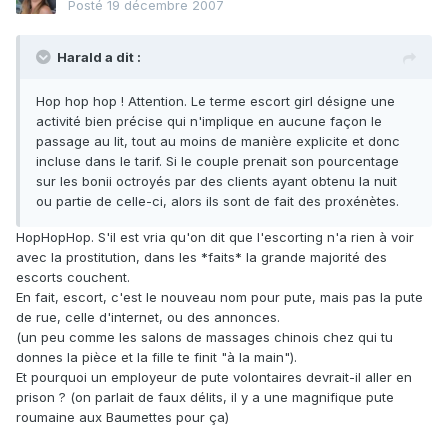
Posté
19 décembre 2007
Harald a dit :
Hop hop hop ! Attention. Le terme escort girl désigne une
activité bien précise qui n'implique en aucune façon le
passage au lit, tout au moins de manière explicite et donc
incluse dans le tarif. Si le couple prenait son pourcentage
sur les bonii octroyés par des clients ayant obtenu la nuit
ou partie de celle-ci, alors ils sont de fait des proxénètes.
HopHopHop. S'il est vria qu'on dit que l'escorting n'a rien à voir
avec la prostitution, dans les *faits* la grande majorité des
escorts couchent.
En fait, escort, c'est le nouveau nom pour pute, mais pas la pute
de rue, celle d'internet, ou des annonces.
(un peu comme les salons de massages chinois chez qui tu
donnes la pièce et la fille te finit "à la main").
Et pourquoi un employeur de pute volontaires devrait-il aller en
prison ? (on parlait de faux délits, il y a une magnifique pute
roumaine aux Baumettes pour ça)