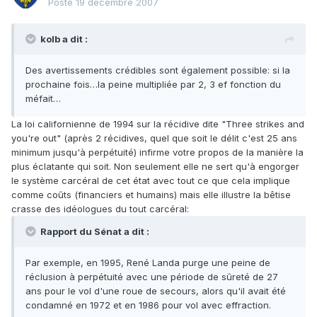
Posté
19 décembre 2007
kolb a dit :
Des avertissements crédibles sont également possible: si la
prochaine fois…la peine multipliée par 2, 3 ef fonction du
méfait…
La loi californienne de 1994 sur la récidive dite "Three strikes and
you're out" (après 2 récidives, quel que soit le délit c'est 25 ans
minimum jusqu'à perpétuité) infirme votre propos de la manière la
plus éclatante qui soit. Non seulement elle ne sert qu'à engorger
le système carcéral de cet état avec tout ce que cela implique
comme coûts (financiers et humains) mais elle illustre la bêtise
crasse des idéologues du tout carcéral:
Rapport du Sénat a dit :
Par exemple, en 1995, René Landa purge une peine de
réclusion à perpétuité avec une période de sûreté de 27
ans pour le vol d'une roue de secours, alors qu'il avait été
condamné en 1972 et en 1986 pour vol avec effraction.