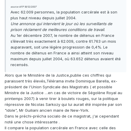
source AFP 18/12/2007
Avec 62.009 personnes, la population carcérale est à son
plus haut niveau depuis juillet 2004.
Une annonce qui intervient le jour où les surveillants de
prison réclament de meilleures conditions de travail
.
Au 1er décembre 2007, le nombre de détenus en France
s’élevait très exactement à 62.009, contre 61.763 un mois
auparavant, soit une légère progression de 0,4%. Le
nombre de détenus en France a ainsi atteint son niveau
maximum depuis juillet 2004, où 63.652 détenus avaient été
recensés.
Alors que le Ministère de la Justice,publie ces chiffres qui
paraissent très élevés,Télérama invite Dominique Barella, ex-
président de l'Union Syndicale des Magistrats ( et possible
Ministre de la Justice …en cas de victoire de Ségolène Royal au
printemps 2007) à venir tirer à boulets rouges, sur la politique
rèpressive de Nicolas Sarkozy qui lui aurait été inspirée par son
"idole", Mr Guiliani ancien maire de New-York.
Dans le préchi-précha socialo de ce magistrat, j'ai cependant
noté une chose intéressante .
Il compare la population carcérale en France avec celle des