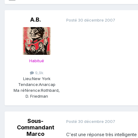
A.B.
Posté
30 décembre 2007
Habitué
9,9k
Lieu:
New York
Tendance:
Anarcap
Ma référence:
Rothbard,
D. Friedman
Sous-
Posté
30 décembre 2007
Commandant
Marco
C'est une réponse très intelligente