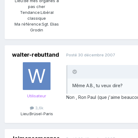
Lieu:
de mes organes à
pas cher
Tendance:
Libéral
classique
Ma référence:
Sgt. Elias
Grodin
walter-rebuttand
Posté
30 décembre 2007
Même A.B., tu veux dire?
Utilisateur
Non , Ron Paul (que j'aime beaucoup
3,6k
Lieu:
Brüsel-Paris