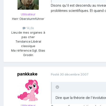
Disons qu'il est descendu au niveau
problèmes scientifiques. Et quan
Utilisateur
Herr Obersturmführer
14,6k
Lieu:
de mes organes à
pas cher
Tendance:
Libéral
classique
Ma référence:
Sgt. Elias
Grodin
pankkake
Posté
30 décembre 2007
Dire que la théorie de l'évoluti
Utilisateur