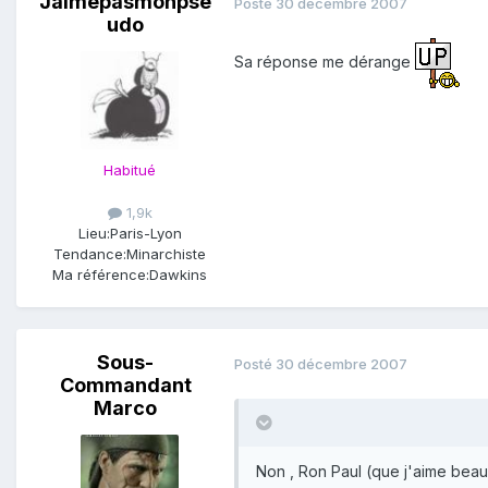
Jaimepasmonpse
Posté
30 décembre 2007
udo
Sa réponse me dérange
Habitué
1,9k
Lieu:
Paris-Lyon
Tendance:
Minarchiste
Ma référence:
Dawkins
Sous-
Posté
30 décembre 2007
Commandant
Marco
Non , Ron Paul (que j'aime beauc