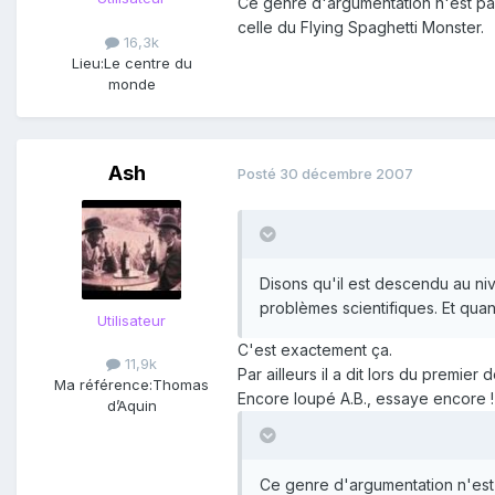
Ce genre d'argumentation n'est pas 
celle du Flying Spaghetti Monster.
16,3k
Lieu:
Le centre du
monde
Ash
Posté
30 décembre 2007
Disons qu'il est descendu au niv
problèmes scientifiques. Et q
Utilisateur
C'est exactement ça.
11,9k
Par ailleurs il a dit lors du premier 
Ma référence:
Thomas
Encore loupé A.B., essaye encore !
d’Aquin
Ce genre d'argumentation n'est p