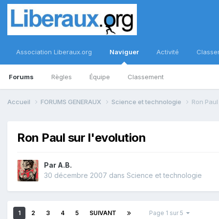
Association Liberaux.org
Naviguer
Activité
Classe
Forums
Règles
Équipe
Classement
Accueil
FORUMS GENERAUX
Science et technologie
Ron Paul 
Ron Paul sur l'evolution
Par
A.B.
30 décembre 2007
dans
Science et technologie
1
2
3
4
5
SUIVANT
Page 1 sur 5