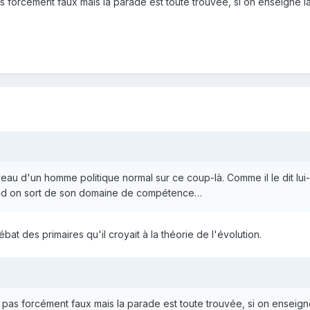
forcément faux mais la parade est toute trouvée, si on enseigne la th
eau d'un homme politique normal sur ce coup-là. Comme il le dit lui
uand on sort de son domaine de compétence…
débat des primaires qu'il croyait à la théorie de l'évolution.
as forcément faux mais la parade est toute trouvée, si on enseigne la