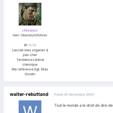
Utilisateur
Herr Obersturmführer
14,6k
Lieu:
de mes organes à
pas cher
Tendance:
Libéral
classique
Ma référence:
Sgt. Elias
Grodin
walter-rebuttand
Posté
30 décembre 2007
Tout le monde a le droit de dire d