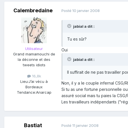
Calembredaine
Posté
10 janvier 2008
jabial a dit :
Tu es sûr?
Utilisateur
Oui
Grand mamamouchi de
la déconne et des
jabial a dit :
tweets idiots
Il suffirait de ne pas travailler 
16,8k
Lieu:
J’ai vécu à
Non, il y a le couple infernal CSG/
Bordeaux
Si tu as une fortune personnelle ou
Tendance:
Anarcap
assuré social mais tu paies la CSG/
Les travailleurs indépendants ("ré
Bastiat
Posté
11 janvier 2008