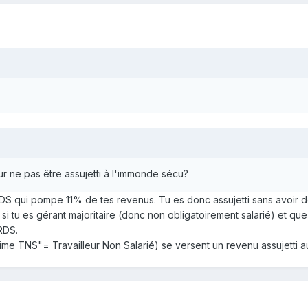
pour ne pas être assujetti à l'immonde sécu?
RDS qui pompe 11% de tes revenus. Tu es donc assujetti sans avoir de
 si tu es gérant majoritaire (donc non obligatoirement salarié) et q
RDS.
gime TNS"= Travailleur Non Salarié) se versent un revenu assujetti 