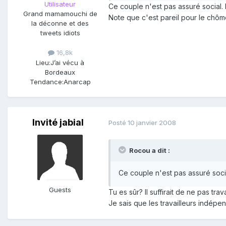
Utilisateur
Ce couple n'est pas assuré social.
Grand mamamouchi de
Note que c'est pareil pour le chômeu
la déconne et des
tweets idiots
16,8k
Lieu:
J’ai vécu à
Bordeaux
Tendance:
Anarcap
Invité jabial
Posté
10 janvier 2008
Rocou a dit :
Ce couple n'est pas assuré soci
Guests
Tu es sûr? Il suffirait de ne pas tra
Je sais que les travailleurs indépen