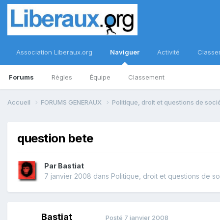
Association Liberaux.org
Naviguer
Activité
Classe
Forums
Règles
Équipe
Classement
Accueil
FORUMS GENERAUX
Politique, droit et questions de soc
question bete
Par
Bastiat
7 janvier 2008
dans
Politique, droit et questions de s
Bastiat
Posté
7 janvier 2008