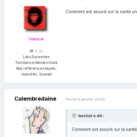
Comment est assuré sur la santé un
Habitué
4,2k
Lieu:
Suresnes
Tendance:
Minarchiste
Ma référence:
Hayek,
HansHH, Sowell
Calembredaine
Posté
8 janvier 2008
bastiat a dit :
Comment est assuré sur la santé