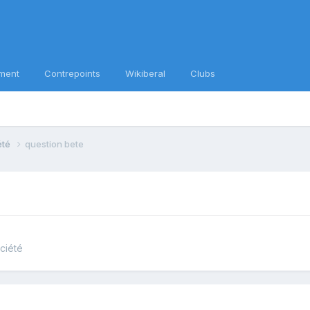
ment
Contrepoints
Wikiberal
Clubs
iété
question bete
ociété