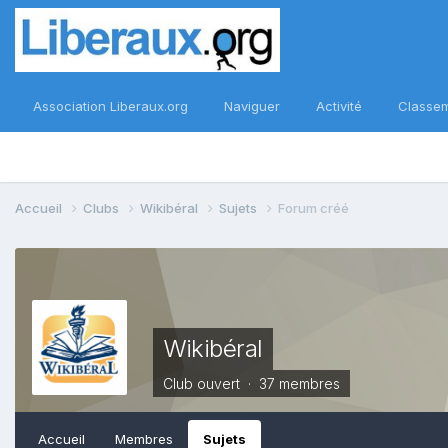
Association Liberaux.org
Naviguer
Activité
Classe
Accueil
Clubs
Wikibéral
Sujets
Forum créé
Wikibéral
Club ouvert · 37 membres
Accueil
Membres
Sujets