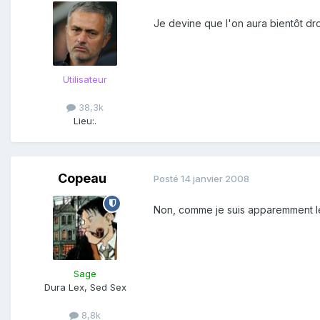
Je devine que l'on aura bientôt dr
Utilisateur
38,3k
Lieu:
.
Copeau
Posté
14 janvier 2008
Non, comme je suis apparemment le 
Sage
Dura Lex, Sed Sex
8,8k