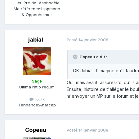
Lieu:
Pré de l’Asphodèle
Ma référence:
Lippmann
& Oppenheimer
jabial
Posté
14 janvier 2008
Copeau a dit :
OK Jabial. J'imagine qu'il faudr
Sage
Oui, mais avant, assures-toi qu'ils 
Ultima ratio regum
Ensuite, histoire de t'alléger le bo
m'envoyer un MP sur le forum et je
16,7k
Tendance:
Anarcap
Copeau
Posté
14 janvier 2008