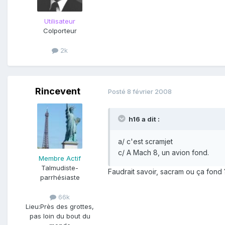
Utilisateur
Colporteur
2k
Rincevent
Posté
8 février 2008
h16 a dit :
a/ c'est scramjet
c/ A Mach 8, un avion fond.
Membre Actif
Talmudiste-
Faudrait savoir, sacram ou ça fond 
parrhésiaste
66k
Lieu:
Près des grottes,
pas loin du bout du