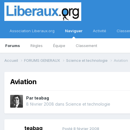
Association Liberaux.org
Naviguer
Activité
Classe
Forums
Règles
Équipe
Classement
Accueil
FORUMS GENERAUX
Science et technologie
Aviation
Aviation
Par
teabag
8 février 2008
dans
Science et technologie
teabag
Posté
8 février 2008