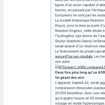
lignes d'un avion capable d'att
heures, en passant par l'Arctiq
Européens ne sont pas les seul
La société britannique Reaction E
Royce, pour la mise au point d'un
Reaction Engines, cette étude e
l'hydrogène (qui donne de l'ea
Skylon (baptisés Sabre) brûlera
serait amené d'un réservoir in
Le financement du projet Lapcat
aujourd'hui ses résultats
. Les b
une autre.
Deux fois plus long qu'un A
Un géant des airs
L'appareil, baptisé A2, serait g
comparaison minuscules puisque
20.000 kilomètres. Avec une vit
qu'à quatre heures et 40 minute
voyage en mode hypersonique. U