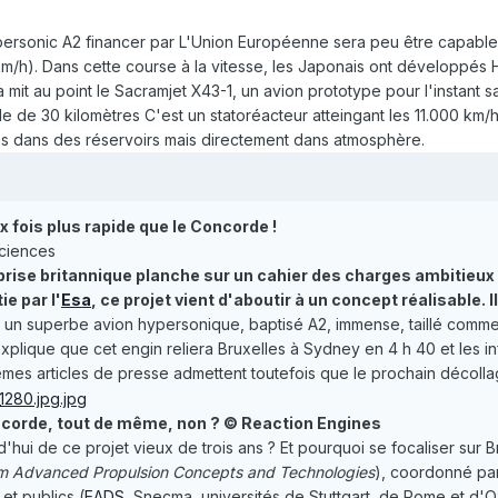
personic A2 financer par L'Union Européenne sera peu être capable 
m/h). Dans cette course à la vitesse, les Japonais ont développés
 mit au point le Sacramjet X43-1, un avion prototype pour l'instant san
ude de 30 kilomètres C'est un statoréacteur atteingant les 11.000 k
s dans des réservoirs mais directement dans atmosphère.
x fois plus rapide que le Concorde !
Sciences
rise britannique planche sur un cahier des charges ambitieux : 
ie par l'
Esa
, ce projet vient d'aboutir à un concept réalisable.
: un superbe avion hypersonique, baptisé A2, immense, taillé comme
xplique que cet engin reliera Bruxelles à Sydney en 4 h 40 et les inf
êmes articles de presse admettent toutefois que le prochain décolla
ncorde, tout de même, non ? © Reaction Engines
'hui de ce projet vieux de trois ans ? Et pourquoi se focaliser sur
m Advanced Propulsion Concepts and Technologies
), coordonné par
et publics (
EADS
, Snecma, universités de Stuttgart, de Rome et d'O