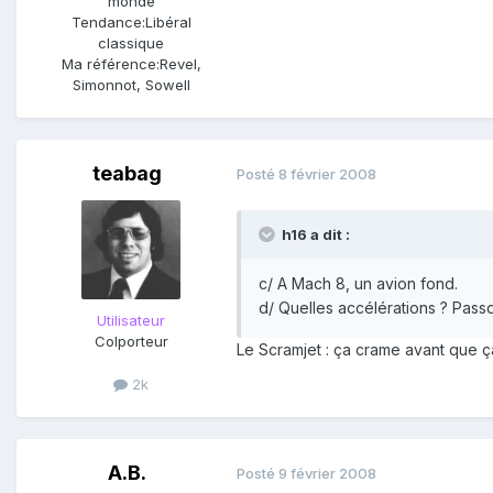
monde
Tendance:
Libéral
classique
Ma référence:
Revel,
Simonnot, Sowell
teabag
Posté
8 février 2008
h16 a dit :
c/ A Mach 8, un avion fond.
d/ Quelles accélérations ? Pass
Utilisateur
Colporteur
Le Scramjet : ça crame avant que ç
2k
A.B.
Posté
9 février 2008