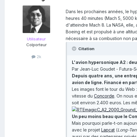
Dans les prochaines années, le hy
heures 40 minutes (Mach 5, 5000 k
d'atteindre Mach 8. La NASA, elle, a
Boeing et est propulsé à une altit
nécessaire à sa combustion non pa
Utilisateur
Colporteur
Citation
2k
L'avion hypersonique A2 : deu
Par Jean-Luc Goudet - Futura-
Depuis quatre ans, une entrep
avion de ligne. Financé en part
Les images font le tour du Web 
vitesse du
Concorde
. On nous e
soit environ 2.400 euros. Les m
Un peu moins beau que le Co
Mais pourquoi parle-t-on aujourd
avec le projet
Lapcat
(
Long-Ter
aussi par des partenaires privés 