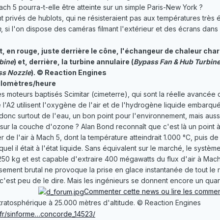
ch 5 pourra-t-elle être atteinte sur un simple Paris-New York ?
nt privés de hublots, qui ne résisteraient pas aux températures très é
n
, si l'on dispose des caméras filmant l'extérieur et des écrans dans
t, en rouge, juste derrière le cône, l'échangeur de chaleur char
bine
) et, derrière, la turbine annulaire (
Bypass Fan & Hub Turbin
ss Nozzle
). © Reaction Engines
 kilomètres/heure
des moteurs baptisés Scimitar (cimeterre), qui sont la réelle avan
l'A2 utilisent l'oxygène de l'air et de l'hydrogène liquide embarqué
 donc surtout de l'eau, un bon point pour l'environnement, mais aus
t sur la couche d'ozone ? Alan Bond reconnaît que c'est là un point à
r de l'air à Mach 5, dont la température atteindrait 1.000 °C, puis d
uel il était à l'état liquide. Sans équivalent sur le marché, le systèm
50 kg et est capable d'extraire 400 mégawatts du flux d'air à Mac
issement brutal ne provoque la prise en glace instantanée de tout le
c'est peu de le dire. Mais les ingénieurs se donnent encore un quart
Commenter cette news ou lire les commen
tratosphérique à 25.000 mètres d'altitude. © Reaction Engines
/fr/sinforme…concorde_14523/