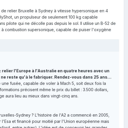
de relier Bruxelle à Sydney à vitesse hypersonique en 4
 HyShot, un propulseur de seulement 100 kg capable
s pilote qui ne décolle pas depuis le sol. Il utilise un B-52 de
m/h à combustion supersonique, capable de puiser l'oxygène
relier l'Europe à l'Australie en quatre heures avec un
 Il ne reste qu'à le fabriquer. Rendez-vous dans 25 ans…
 une fusée, capable de voler à Mach 5, soit deux fois la
ormations précisent même le prix du billet : 3.500 dollars,
ge aura lieu au mieux dans vingt-cinq ans.
 Bruxelles-Sydney ? L'histoire de l'A2 a commencé en 2005,
 l'Esa et financé pour moitié par l'Union européenne mais
xford, entre autres). L'idée est de concevoir les grandes