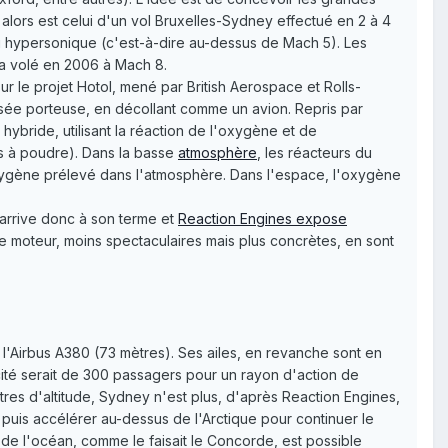
alors est celui d'un vol Bruxelles-Sydney effectué en 2 à 4
u hypersonique (c'est-à-dire au-dessus de Mach 5). Les
 a volé en 2006 à Mach 8.
sur le projet Hotol, mené par British Aerospace et Rolls-
usée porteuse, en décollant comme un avion. Repris par
ybride, utilisant la réaction de l'oxygène et de
s à poudre). Dans la basse
atmosphère
, les réacteurs du
oxygène prélevé dans l'atmosphère. Dans l'espace, l'oxygène
 arrive donc à son terme et
Reaction Engines expose
e moteur, moins spectaculaires mais plus concrètes, en sont
e l'Airbus A380 (73 mètres). Ses ailes, en revanche sont en
té serait de 300 passagers pour un rayon d'action de
res d'altitude, Sydney n'est plus, d'après Reaction Engines,
uis accélérer au-dessus de l'Arctique pour continuer le
 l'océan, comme le faisait le Concorde, est possible