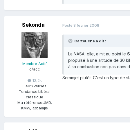
Sekonda
Posté
8 février 2008
Cartouche a dit :
La NASA, elle, a mit au point le
S
propulsé à une altitude de 30 k
Membre Actif
à sa combustion non pas dans d
d/acc
Scramjet plutôt. C'est un type de s
12,2k
Lieu:
Yvelines
Tendance:
Libéral
classique
Ma référence:
JMD,
KMW, @balajis