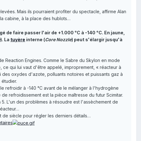
levées. Mais ils pourraient profiter du spectacle, affirme Alan
 la cabine, à la place des hublots…
gé de faire passer l'air de +1.000 °C à -140 °C. En jaune,
e
). La
tuyère
interne (
Core Nozzle
) peut s'élargir jusqu'à
cée de Reaction Engines. Comme le Sabre du Skylon en mode
, ce qui lui vaut d'être appelé, improprement, « réacteur à
si des oxydes d'azote, polluants notoires et puissants gaz à
 étudier.
e le refroidir à -140 °C avant de le mélanger à l'hydrogène
e de refroidissement est la pièce maîtresse du futur Scimitar.
h 5. L'un des problèmes à résoudre est l'assèchement de
 réacteur…
 de siècle pour régler les derniers détails…
taires