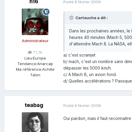
h16
Posté
8 février 2008
Cartouche a dit :
Dans les prochaines années, le
heures 40 minutes (Mach 5, 500
Administrateur
d'atteindre Mach 8. La NASA, ell
71,3k
a/ c'est scramjet
Lieu:
Europe
b/ mach, c'est un nombre sans dime
Tendance:
Anarcap
dépasser les 5000 km/h.
Ma référence:
Achille
c/ A Mach 8, un avion fond.
Talon
d/ Quelles accélérations ? Passque
teabag
Posté
8 février 2008
Oui pardon, mais il faut reconnait