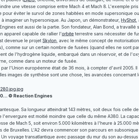
eindre une vitesse comprise entre Mach 4 et Mach 8. L'exemple pris 
ue pour éviter le survol de zones habitées en mode supersonique o
s à imaginer un hypersonique. Au Japon, un démonstrateur,
HyShot
,
ngines est aussi de la partie. Son fondateur, Alan Bond, a travaillé 
 appareil capable de rallier l'
orbite
terrestre sans nécessiter de f
st devenue le projet
Skylon
, avec le même concept de motorisation h
u), comme sur un certain nombre de fusées (quand elles ne sont pa
ient de l'hydrogène liquide, embarqué dans un réservoir, et de l'
terne, comme dans un moteur de fusée.
 par l'Union européenne était de 36 mois, à compter d'avril 2005. Il
elles images de synthèse sont une chose, les avancées concernant l
380… © Reaction Engines
igantesque. Sa longueur atteindrait 143 mètres, soit deux fois celle d
 l'envergure est moitié moindre que celle du même A380. La capaci
esse de Mach 5, soit environ 5.000 kilomètres à l'heure à 25.000 mèt
s de Bruxelles. L'A2 devra commencer son parcours en subsonique p
n voyage transatlantique avec passage du mur du son au-dessus de