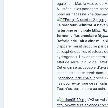
également. Mais la vitesse de Ma
A l'intérieur, les passagers sero
Bond au magazine
The Guardia
Le réacteur Scimitar. A l'avan
la turbine principale (
Main Tur
fermer le flux annulaire (
Bypa
Refroidir de l'air à cinq mille
L'appareil serait propulsé par 
atmosphérique, les réacteurs de 
hydrogène ». L'avion rejetterait
effet de serre. Et quid de l'effe
Cet engin serait capable d'avale
sortant de son réservoir dans leq
L'
échangeur de chaleur
pèse 1.2
l'air pour éviter que ce refroid
Tout n'est pas encore au point, 
L'A2 en vol s
http://www.futura-sciences.com