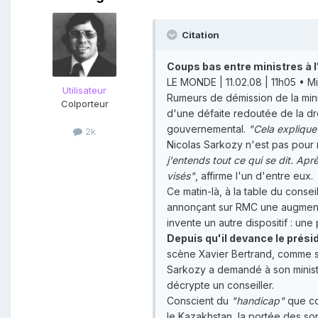
Citation
Coups bas entre ministres à 
LE MONDE | 11.02.08 | 11h05 • Mis
Utilisateur
Rumeurs de démission de la mini
Colporteur
d'une défaite redoutée de la dr
gouvernemental.
"Cela explique
2k
Nicolas Sarkozy n'est pas pour r
j'entends tout ce qui se dit. Apr
visés"
, affirme l'un d'entre eux.
Ce matin-là, à la table du consei
annonçant sur RMC une augmentat
invente un autre dispositif : u
Depuis qu'il devance le prési
scène Xavier Bertrand, comme s'i
Sarkozy a demandé à son minist
décrypte un conseiller.
Conscient du
"handicap"
que con
le Kazakhstan, la portée des s