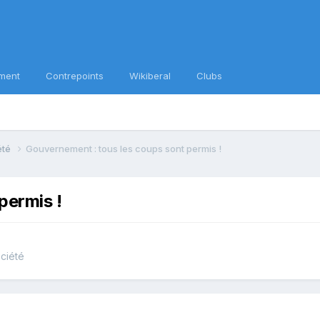
ment
Contrepoints
Wikiberal
Clubs
iété
Gouvernement : tous les coups sont permis !
permis !
ociété