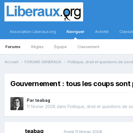
Association Liberaux.org
Naviguer
Activité
Classe
Forums
Règles
Équipe
Classement
Accueil
FORUMS GENERAUX
Politique, droit et questions de soc
Gouvernement : tous les coups sont 
Par
teabag
11 février 2008
dans
Politique, droit et questions de s
teabag
Posté
11 février 2008