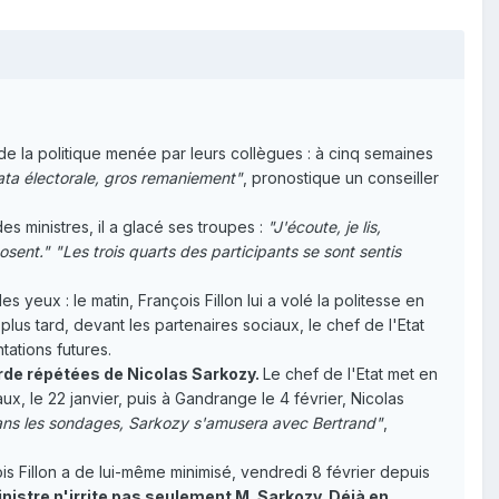
e la politique menée par leurs collègues : à cinq semaines
ata électorale, gros remaniement"
, pronostique un conseiller
es ministres, il a glacé ses troupes :
"J'écoute, je lis,
posent."
"Les trois quarts des participants se sont sentis
s yeux : le matin, François Fillon lui a volé la politesse en
s tard, devant les partenaires sociaux, le chef de l'Etat
ations futures.
arde répétées de Nicolas Sarkozy.
Le chef de l'Etat met en
x, le 22 janvier, puis à Gandrange le 4 février, Nicolas
dans les sondages, Sarkozy s'amusera avec Bertrand"
,
is Fillon a de lui-même minimisé, vendredi 8 février depuis
nistre n'irrite pas seulement M. Sarkozy. Déjà en