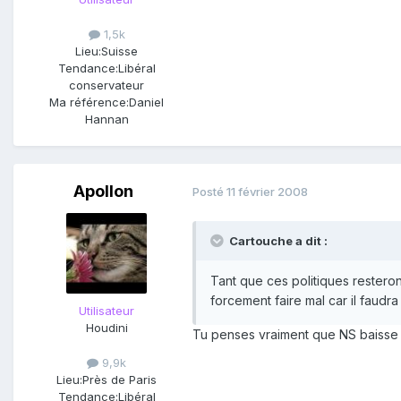
1,5k
Lieu:
Suisse
Tendance:
Libéral
conservateur
Ma référence:
Daniel
Hannan
Apollon
Posté
11 février 2008
Cartouche a dit :
Tant que ces politiques restero
forcement faire mal car il faudra
Utilisateur
Houdini
Tu penses vraiment que NS baisse 
9,9k
Lieu:
Près de Paris
Tendance:
Libéral