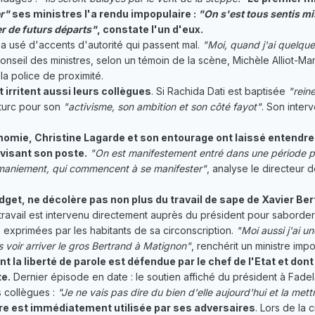
r"
ses ministres l'a rendu impopulaire :
"On s'est tous sentis mis
r de
futurs départs"
, constate l'un d'eux.
 a usé d'accents d'autorité qui passent mal.
"Moi, quand j'ai quelque
conseil des ministres, selon un témoin de la scène, Michèle Alliot-Ma
la police de proximité.
irritent aussi leurs collègues
. Si Rachida Dati est baptisée
"reine
 turc pour son
"activisme, son ambition et son côté fayot"
. Son inter
onomie, Christine Lagarde et son entourage ont laissé entendr
visant son poste.
"On est manifestement entré dans une période pré
emaniement, qui commencent à se manifester"
, analyse le directeur
dget, ne décolère pas non plus du travail de sape de Xavier Ber
travail est intervenu directement auprès du président pour saborder 
exprimées par les habitants de sa circonscription.
"Moi aussi j'ai u
s voir arriver le gros Bertrand à Matignon"
, renchérit un ministre im
nt la liberté de parole est défendue par le chef de l'Etat et d
te.
Dernier épisode en date : le soutien affiché du président à Fadel
 collègues :
"Je ne vais pas dire du bien d'elle aujourd'hui et la met
re est immédiatement utilisée par ses adversaires
. Lors de la 