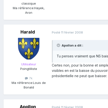
classique
Ma référence:
Hayek,
Aron
Harald
Posté
11 février 2008
Apollon a dit :
Tu penses vraiment que NS bais
Utilisateur
Certes non, pour la bonne et simple
Poingtilliste
visibles en est la baisse du pouvoir
présidentielle ne peut que baisser.
7k
Ma référence:
Louis de
Bonald
Apollon
Posté
11 février 2008