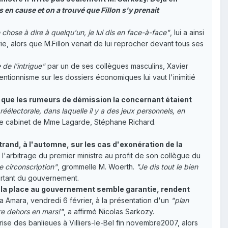
 en cause et on a trouvé que Fillon s'y prenait
 chose à dire à quelqu'un, je lui dis en face-à-face"
, lui a ainsi
rie, alors que M.Fillon venait de lui reprocher devant tous ses
 de l'intrigue"
par un de ses collègues masculins, Xavier
ventionnisme sur les dossiers économiques lui vaut l'inimitié
e que les rumeurs de démission la concernant étaient
électorale, dans laquelle il y a des jeux personnels, en
 de cabinet de Mme Lagarde, Stéphane Richard.
trand, à l'automne, sur les cas d'exonération de la
l'arbitrage du premier ministre au profit de son collègue du
ne circonscription"
, grommelle M. Woerth.
"Je dis tout le bien
portant du gouvernement.
ont la place au gouvernement semble garantie, rendent
a Amara, vendredi 6 février, à la présentation d'un
"plan
tre dehors en mars!"
, a affirmé Nicolas Sarkozy.
crise des banlieues à Villiers-le-Bel fin novembre2007, alors