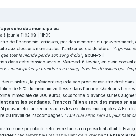
l'approche des municipales
 à jour le 11.02.08 | 11h05
stre de l'économie, critiques, par des membres du gouvernement, d
oite aux élections municipales, l'ambiance est délétère.
"A grosse c
 que tout le monde perde son sang-froid"
, ajoute-t-il.
ien dans cette tension accrue. Mercredi 6 février, en plein conseil d
ès les municipales, je prendrai avec sang-froid les décisions qui s'im
l des ministres, le président regarde son premier ministre droit dans le
ion de 5 % du minimum vieillesse dans l'année. Quelques heures plu
ne prime immédiate de 200 euros, sous forme d'avance sur les augment
dent dans les sondages, François Fillon a reçu des mises en g
l pouvait être un recours après les élections municipales. A Bordeau
re du travail de l'accompagner.
"Tant que Fillon sera au plus haut 
stitue une popularité retrouvée face à un président affaibli, Franço
ondages :
"Ils seront balayés par le vent de la steppe."
Le premier mi