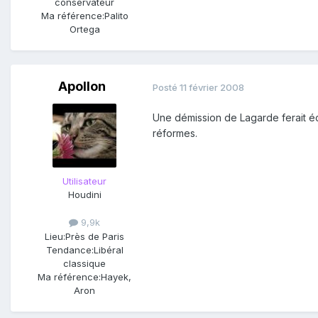
conservateur
Ma référence:
Palito
Ortega
Apollon
Posté
11 février 2008
Une démission de Lagarde ferait éc
réformes.
Utilisateur
Houdini
9,9k
Lieu:
Près de Paris
Tendance:
Libéral
classique
Ma référence:
Hayek,
Aron