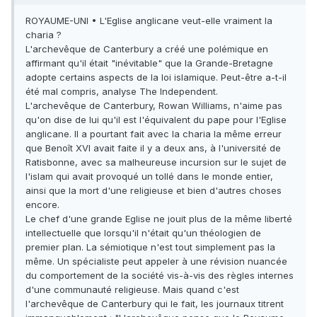
ROYAUME-UNI • L'Eglise anglicane veut-elle vraiment la
charia ?
L'archevêque de Canterbury a créé une polémique en
affirmant qu'il était "inévitable" que la Grande-Bretagne
adopte certains aspects de la loi islamique. Peut-être a-t-il
été mal compris, analyse The Independent.
L'archevêque de Canterbury, Rowan Williams, n'aime pas
qu'on dise de lui qu'il est l'équivalent du pape pour l'Eglise
anglicane. Il a pourtant fait avec la charia la même erreur
que Benoît XVI avait faite il y a deux ans, à l'université de
Ratisbonne, avec sa malheureuse incursion sur le sujet de
l'islam qui avait provoqué un tollé dans le monde entier,
ainsi que la mort d'une religieuse et bien d'autres choses
encore.
Le chef d'une grande Eglise ne jouit plus de la même liberté
intellectuelle que lorsqu'il n'était qu'un théologien de
premier plan. La sémiotique n'est tout simplement pas la
même. Un spécialiste peut appeler à une révision nuancée
du comportement de la société vis-à-vis des règles internes
d'une communauté religieuse. Mais quand c'est
l'archevêque de Canterbury qui le fait, les journaux titrent