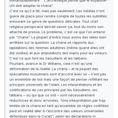
immanquablement : "L'archevêque pense que le Royaume-
Uni doit adopter la charia".
C'est ce qu'il a dit, mais pas seulement. Les médias n'ont
guère de place pour rendre compte de toutes les subtilités
entourant ce genre de questions délicates. Tout chef
religieux perspicace devrait savoir ça, tout du moins son
attaché de presse. Le problème, c'est ce que l'on entend
par "charia". La plupart d'entre nous avons des idées bien
arrêtées sur la question. La charia se rapporte aux
lapidations des femmes adultères (même quand elles ont
été violées) et aux amputations des mains pour les voleurs.
C'est ce que font les Saoudiens et les talibans.
Pourtant, avance le Dr Williams, cela n'est qu'une
déformation de la réalité. La charia – et la plupart des
spécialistes musulmans sont d'accord avec lui – n'est pas
un ensemble de lois mais une façon de penser reflétant les
principes universels de l'islam. Les interprétations et les
codifications de ces principes par les Saoudiens, les
talibans – ou qui que ce soit – sont nécessairement
réductrices et donc erronées. "Une interprétation par trop
limitée de la charia en tant qu'ensemble de règles codifiées
peut en réalité aller à l'encontre des valeurs universelles
défendues dans le Coran", selon les déclarations in