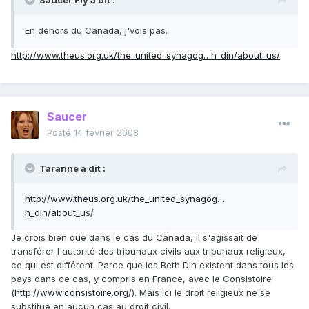
Saucer Fly a dit :
En dehors du Canada, j'vois pas.
http://www.theus.org.uk/the_united_synagog…h_din/about_us/
Saucer
Posté
14 février 2008
Taranne a dit :
http://www.theus.org.uk/the_united_synagog…
h_din/about_us/
Je crois bien que dans le cas du Canada, il s'agissait de
transférer l'autorité des tribunaux civils aux tribunaux religieux,
ce qui est différent. Parce que les Beth Din existent dans tous les
pays dans ce cas, y compris en France, avec le Consistoire
(
http://www.consistoire.org/
). Mais ici le droit religieux ne se
substitue en aucun cas au droit civil.