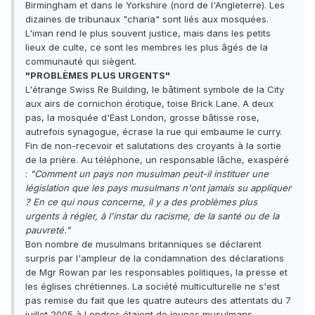
Birmingham et dans le Yorkshire (nord de l'Angleterre). Les
dizaines de tribunaux "charia" sont liés aux mosquées.
L'iman rend le plus souvent justice, mais dans les petits
lieux de culte, ce sont les membres les plus âgés de la
communauté qui siègent.
"PROBLÈMES PLUS URGENTS"
L'étrange Swiss Re Building, le bâtiment symbole de la City
aux airs de cornichon érotique, toise Brick Lane. A deux
pas, la mosquée d'East London, grosse bâtisse rose,
autrefois synagogue, écrase la rue qui embaume le curry.
Fin de non-recevoir et salutations des croyants à la sortie
de la prière. Au téléphone, un responsable lâche, exaspéré
:
"Comment un pays non musulman peut-il instituer une
législation que les pays musulmans n'ont jamais su appliquer
? En ce qui nous concerne, il y a des problèmes plus
urgents à régler, à l'instar du racisme, de la santé ou de la
pauvreté."
Bon nombre de musulmans britanniques se déclarent
surpris par l'ampleur de la condamnation des déclarations
de Mgr Rowan par les responsables politiques, la presse et
les églises chrétiennes. La société multiculturelle ne s'est
pas remise du fait que les quatre auteurs des attentats du 7
juillet 2005 à Londres étaient de jeunes musulmans