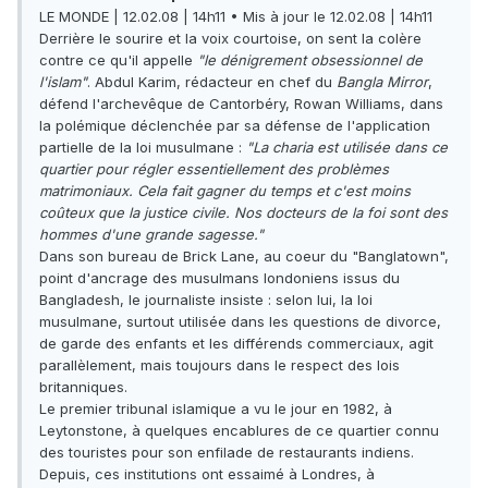
LE MONDE | 12.02.08 | 14h11 • Mis à jour le 12.02.08 | 14h11
Derrière le sourire et la voix courtoise, on sent la colère
contre ce qu'il appelle
"le dénigrement obsessionnel de
l'islam"
. Abdul Karim, rédacteur en chef du
Bangla Mirror
,
défend l'archevêque de Cantorbéry, Rowan Williams, dans
la polémique déclenchée par sa défense de l'application
partielle de la loi musulmane :
"La charia est utilisée dans ce
quartier pour régler essentiellement des problèmes
matrimoniaux. Cela fait gagner du temps et c'est moins
coûteux que la justice civile. Nos docteurs de la foi sont des
hommes d'une grande sagesse."
Dans son bureau de Brick Lane, au coeur du "Banglatown",
point d'ancrage des musulmans londoniens issus du
Bangladesh, le journaliste insiste : selon lui, la loi
musulmane, surtout utilisée dans les questions de divorce,
de garde des enfants et les différends commerciaux, agit
parallèlement, mais toujours dans le respect des lois
britanniques.
Le premier tribunal islamique a vu le jour en 1982, à
Leytonstone, à quelques encablures de ce quartier connu
des touristes pour son enfilade de restaurants indiens.
Depuis, ces institutions ont essaimé à Londres, à