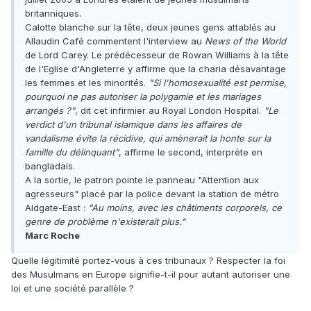
britanniques.
Calotte blanche sur la tête, deux jeunes gens attablés au
Allaudin Café commentent l'interview au
News of the World
de Lord Carey. Le prédécesseur de Rowan Williams à la tête
de l'Eglise d'Angleterre y affirme que la charia désavantage
les femmes et les minorités.
"Si l'homosexualité est permise,
pourquoi ne pas autoriser la polygamie et les mariages
arrangés ?"
, dit cet infirmier au Royal London Hospital.
"Le
verdict d'un tribunal islamique dans les affaires de
vandalisme évite la récidive, qui amènerait la honte sur la
famille du délinquant"
, affirme le second, interprète en
bangladais.
A la sortie, le patron pointe le panneau "Attention aux
agresseurs" placé par la police devant la station de métro
Aldgate-East :
"Au moins, avec les châtiments corporels, ce
genre de problème n'existerait plus."
Marc Roche
Quelle légitimité portez-vous à ces tribunaux ? Respecter la foi
des Musulmans en Europe signifie-t-il pour autant autoriser une
loi et une société parallèle ?