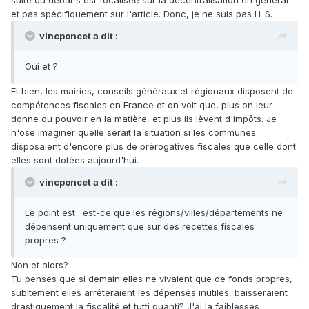
suite du débat s'est focalisée sur la décentralisation en général
et pas spécifiquement sur l'article. Donc, je ne suis pas H-S.
vincponcet a dit :
Oui et ?
Et bien, les mairies, conseils généraux et régionaux disposent de
compétences fiscales en France et on voit que, plus on leur
donne du pouvoir en la matière, et plus ils lèvent d'impôts. Je
n'ose imaginer quelle serait la situation si les communes
disposaient d'encore plus de prérogatives fiscales que celle dont
elles sont dotées aujourd'hui.
vincponcet a dit :
Le point est : est-ce que les régions/villes/départements ne
dépensent uniquement que sur des recettes fiscales
propres ?
Non et alors?
Tu penses que si demain elles ne vivaient que de fonds propres,
subitement elles arrêteraient les dépenses inutiles, baisseraient
drastiquement la fiscalité et tutti quanti? J'ai la faiblesses