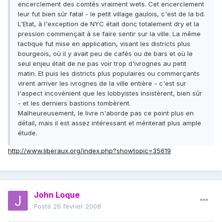
encerclement des comtés vraiment wets. Cet encerclement
leur fut bien sûr fatal - le petit village gaulois, c'est de la bd.
L'Etat, à l'exception de NYC était donc totalement dry et la
pression commençait à se faire sentir sur la ville. La même
tactique fut mise en application, visant les districts plus
bourgeois, où il y avait peu de cafés ou de bars et où le
seul enjeu était de ne pas voir trop d'ivrognes au petit
matin. Et puis les districts plus populaires ou commerçants
virent arriver les ivrognes de la ville entière - c'est sur
l'aspect incovénient que les lobbyistes insistèrent, bien sûr
- et les derniers bastions tombèrent.
Malheureusement, le livre n'aborde pas ce point plus en
détail, mais il est assez intéressant et mériterait plus ample
étude.
http://www.liberaux.org/index.php?showtopic=35619
John Loque
Posté
26 février 2008