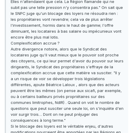
Elles n'attendaient que cela. La Région flamande qui ne
subit pas une telle pression n'y consentira pas." On sait que
le SNPC juge qu'un blocage des loyers ne résoudra rien :
les propriétaires vont revendre; cela va de plus arrêter
l'investissement, hormis dans le haut de gamme; l'offre
diminuant, les locataires à bas salaire ou impécunieux vont
encore être plus mal lotis.
Complexification accrue ?
Autre divergence notoire, alors que le Syndicat des
locataires juge qu'il vaut mieux que le pouvoir soit proche
des citoyens, ce qui leur permet d'avoir du pouvoir sur leurs
dirigeants, le Syndicat des propriétaires s'effraye de la
complexification accrue que cette matière va susciter. "Il y
a un risque de voir se développer trois législations
différentes, ajoute Béatrice Laloux , alors que des acteurs
peuvent être les mêmes (on pense aux sicafi, par exemple,
ou à certains bailleurs privés propriétaires sur des
communes limitrophes, NdlR) . Quand on voit le nombre de
questions que peut susciter une seule loi, on s'inquiète d'en
voir surgir trois… Dont on ne peut préjuger des
conséquences à long terme."
Si le blocage des loyers est le véritable enjeu, d'autres
modifications pourraient être apportées par les Régions en