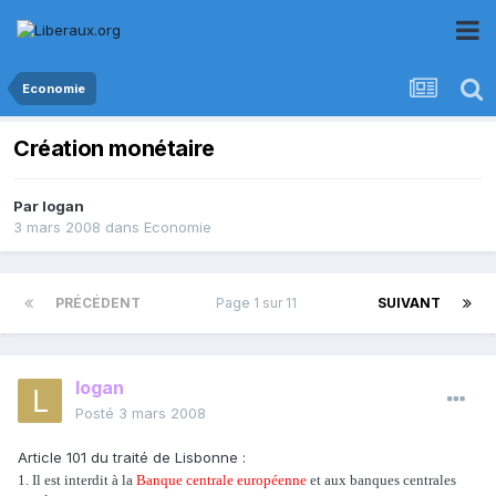
Economie
Création monétaire
Par
logan
3 mars 2008
dans
Economie
PRÉCÉDENT
Page 1 sur 11
SUIVANT
logan
Posté
3 mars 2008
Article 101 du traité de Lisbonne :
1. Il est interdit à la
Banque centrale européenne
et aux banques centrales