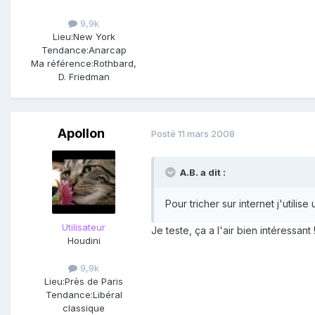
9,9k
Lieu:
New York
Tendance:
Anarcap
Ma référence:
Rothbard,
D. Friedman
Apollon
Posté
11 mars 2008
A.B. a dit :
Pour tricher sur internet j'utili
Utilisateur
Je teste, ça a l'air bien intéressant 
Houdini
9,9k
Lieu:
Près de Paris
Tendance:
Libéral
classique