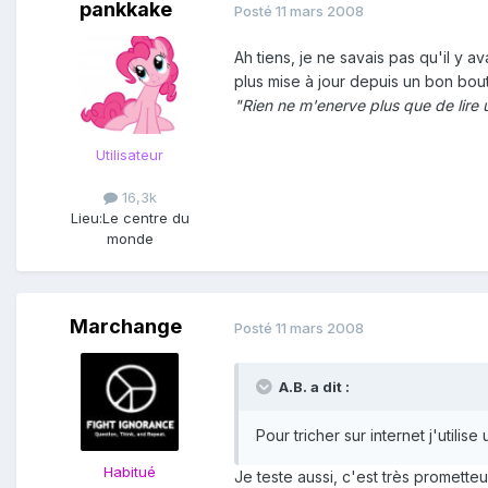
pankkake
Posté
11 mars 2008
Ah tiens, je ne savais pas qu'il y a
plus mise à jour depuis un bon bou
"Rien ne m'enerve plus que de lire 
Utilisateur
16,3k
Lieu:
Le centre du
monde
Marchange
Posté
11 mars 2008
A.B. a dit :
Pour tricher sur internet j'utili
Habitué
Je teste aussi, c'est très prometteu