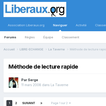
Association Liberaux.org
Naviguer
Activité
Classe
Forums
Règles
Équipe
Classement
Accueil
LIBRE-ECHANGE
La Taverne
Méthode de lecture rapi
Méthode de lecture rapide
Par
Serge
11 mars 2008
dans
La Taverne
1
2
SUIVANT
Page 1 sur 2