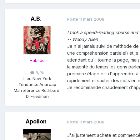
A.B.
Posté
11 mars 2008
I took a speed-reading course and 
-- Woody Allen
Je n'ai jamais suivi de méthode de 
une compréhension partielel) et je
attendant qu'il tourne la page, ma
Habitué
la majorité du temps les gens parle
9,9k
première étape est d'apprendre à ne
Lieu:
New York
rapidement et sauter des mots en ne
Tendance:
Anarcap
Je recommande chaudement d'app
Ma référence:
Rothbard,
D. Friedman
Apollon
Posté
11 mars 2008
J'ai justement acheté et commencé u