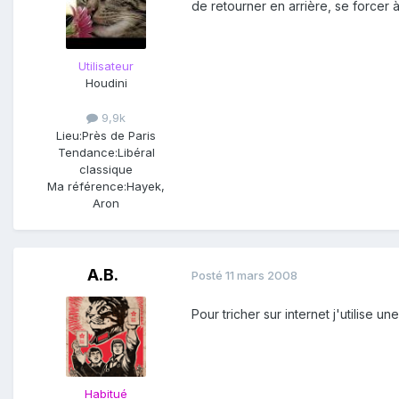
de retourner en arrière, se forcer
Utilisateur
Houdini
9,9k
Lieu:
Près de Paris
Tendance:
Libéral
classique
Ma référence:
Hayek,
Aron
A.B.
Posté
11 mars 2008
Pour tricher sur internet j'utilise 
Habitué