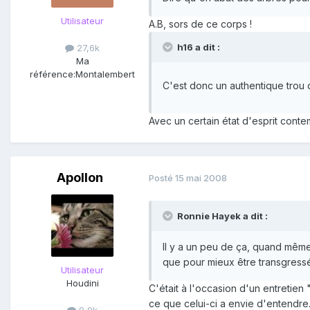
Utilisateur
A.B, sors de ce corps !
h16 a dit :
27,6k
Ma
référence:
Montalembert
C'est donc un authentique trou d
Avec un certain état d'esprit conte
Apollon
Posté
15 mai 2008
Ronnie Hayek a dit :
Il y a un peu de ça, quand même.
que pour mieux être transgressées
Utilisateur
Houdini
C'était à l'occasion d'un entretien
ce que celui-ci a envie d'entendre
9,9k