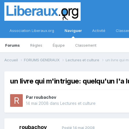
Association Liberaux.org
Naviguer
Activité
Classe
Forums
Règles
Équipe
Classement
Accueil
FORUMS GENERAUX
Lectures et culture
un livre qui m
un livre qui m'intrigue: quelqu'un l'a l
Par
roubachov
14 mai 2008
dans
Lectures et culture
roubachov
Posté
14 mai 2008