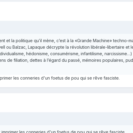
dent et la politique qu’il mène, c’est à la «Grande Machine» techno-m
ll ou Balzac, Lapaque décrypte la révolution libérale-libertaire et 
ndividualisme, hédonisme, consumérisme, infantilisme, narcissisme…) 
iens de filiation, dettes à l’égard du passé, mémoires populaires,
primer les conneries d'un foetus de pou qui se rêve fasciste.
 imprimer les conneries d'un foetus de pou qui se rêve fasciste.