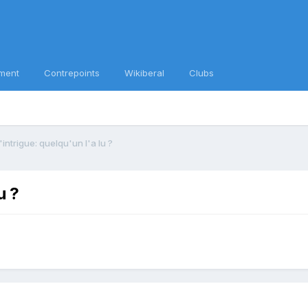
ment
Contrepoints
Wikiberal
Clubs
'intrigue: quelqu'un l'a lu ?
u ?