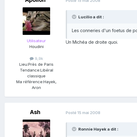
Posté
15 mai 2008
Lucilio a dit :
Les conneries d'un foetus de po
Utilisateur
Un Michéa de droite quoi.
Houdini
9,9k
Lieu:
Près de Paris
Tendance:
Libéral
classique
Ma référence:
Hayek,
Aron
Ash
Posté
15 mai 2008
Ronnie Hayek a dit :