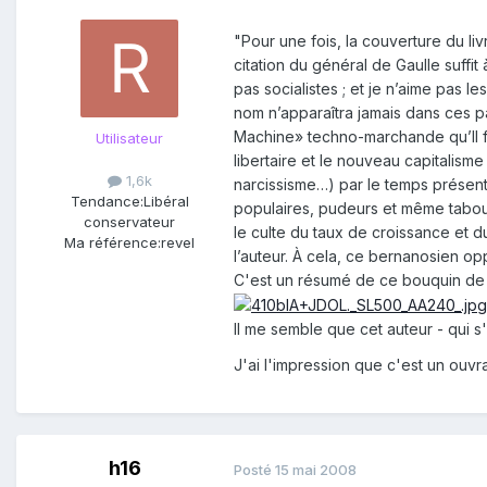
"Pour une fois, la couverture du li
citation du général de Gaulle suffit
pas socialistes ; et je n’aime pas l
nom n’apparaîtra jamais dans ces pa
Machine» techno-marchande qu’Il fa
Utilisateur
libertaire et le nouveau capitalism
1,6k
narcissisme…) par le temps présent,
Tendance:
Libéral
populaires, pudeurs et même tabou
conservateur
le culte du taux de croissance et d
Ma référence:
revel
l’auteur. À cela, ce bernanosien op
C'est un résumé de ce bouquin de
Il me semble que cet auteur - qui s
J'ai l'impression que c'est un ouv
h16
Posté
15 mai 2008