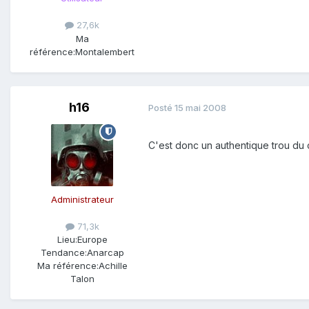
27,6k
Ma
référence:
Montalembert
h16
Posté
15 mai 2008
C'est donc un authentique trou du c
Administrateur
71,3k
Lieu:
Europe
Tendance:
Anarcap
Ma référence:
Achille
Talon