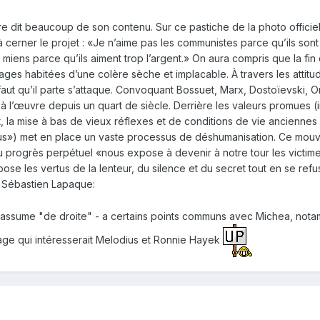
vre dit beaucoup de son contenu. Sur ce pastiche de la photo offici
 à cerner le projet : «Je n’aime pas les communistes parce qu’ils sont
es miens parce qu’ils aiment trop l’argent.» On aura compris que la fin
ges habitées d’une colère sèche et implacable. À travers les attitude
ut qu’il parte s’attaque. Convoquant Bossuet, Marx, Dostoïevski, Or
e à l’œuvre depuis un quart de siècle. Derrière les valeurs promues 
 la mise à bas de vieux réflexes et de conditions de vie anciennes (
s») met en place un vaste processus de déshumanisation. Ce mouve
u progrès perpétuel «nous expose à devenir à notre tour les victimes
pose les vertus de la lenteur, du silence et du secret tout en se ref
 Sébastien Lapaque:
'assume "de droite" - a certains points communs avec Michea, notamm
rage qui intéresserait Melodius et Ronnie Hayek