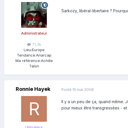
Sarkozy, libéral-libertaire ? Pourquo
Administrateur
71,3k
Lieu:
Europe
Tendance:
Anarcap
Ma référence:
Achille
Talon
Ronnie Hayek
Posté
15 mai 2008
Il y a un peu de ça, quand même. Je
pour mieux être transgressées - et q
Utilisateur