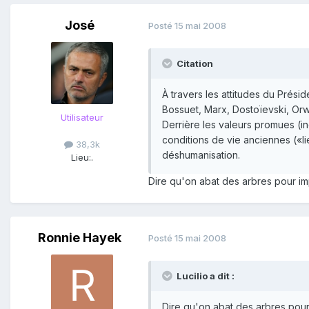
José
Posté
15 mai 2008
Citation
À travers les attitudes du Prési
Bossuet, Marx, Dostoïevski, Orwe
Utilisateur
Derrière les valeurs promues (i
conditions de vie anciennes («l
38,3k
déshumanisation.
Lieu:
.
Dire qu'on abat des arbres pour im
Ronnie Hayek
Posté
15 mai 2008
Lucilio a dit :
Dire qu'on abat des arbres pour