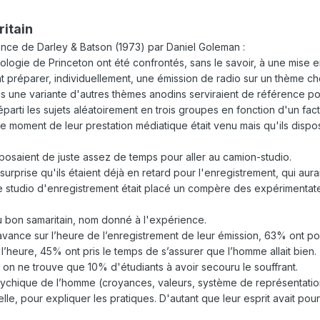
itain
ence de Darley & Batson (1973) par Daniel Goleman :
éologie de Princeton ont été confrontés, sans le savoir, à une mise e
t préparer, individuellement, une émission de radio sur un thème choi
 une variante d'autres thèmes anodins serviraient de référence pou
arti les sujets aléatoirement en trois groupes en fonction d'un facte
le moment de leur prestation médiatique était venu mais qu'ils disp
disposaient de juste assez de temps pour aller au camion-studio.
 surprise qu'ils étaient déjà en retard pour l'enregistrement, qui au
 le studio d'enregistrement était placé un compère des expérimentate
u bon samaritain, nom donné à l'expérience.
 avance sur l’heure de l’enregistrement de leur émission, 63% ont 
 l’heure, 45% ont pris le temps de s’assurer que l’homme allait bien.
d on ne trouve que 10% d'étudiants à avoir secouru le souffrant.
 psychique de l’homme (croyances, valeurs, système de représentatio
relle, pour expliquer les pratiques. D'autant que leur esprit avait po