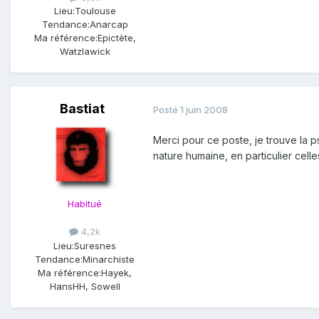
Lieu:
Toulouse
Tendance:
Anarcap
Ma référence:
Epictète,
Watzlawick
Bastiat
Posté
1 juin 2008
Merci pour ce poste, je trouve la p
nature humaine, en particulier celle
Habitué
4,2k
Lieu:
Suresnes
Tendance:
Minarchiste
Ma référence:
Hayek,
HansHH, Sowell