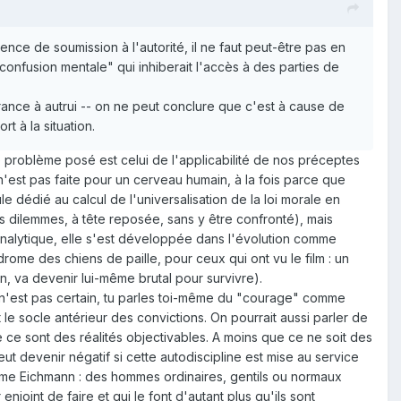
nce de soumission à l'autorité, il ne faut peut-être pas en
onfusion mentale" qui inhiberait l'accès à des parties de
rance à autrui -- on ne peut conclure que c'est à cause de
rt à la situation.
 le problème posé est celui de l'applicabilité de nos préceptes
'est pas faite pour un cerveau humain, à la fois parce que
e dédié au calcul de l'universalisation de la loi morale en
des dilemmes, à tête reposée, sans y être confronté), mais
analytique, elle s'est développée dans l'évolution comme
rome des chiens de paille, pour ceux qui ont vu le film : un
n, va devenir lui-même brutal pour survivre).
e n'est pas certain, tu parles toi-même du "courage" comme
le socle antérieur des convictions. On pourrait aussi parler de
e ce sont des réalités objectivables. A moins que ce ne soit des
ut devenir négatif si cette autodiscipline est mise au service
rome Eichmann : des hommes ordinaires, gentils ou normaux
njoint de faire et qui le font d'autant plus qu'ils sont