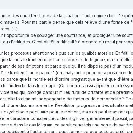
nce des caractéristiques de la situation. Tout comme dans l'expérie
d mauvais. Pour ma part je pense que cela relève d'une forme de "c
urces. (…)
sir l'opportunité de soulager une souffrance, et prodiguer une souff
s, ou d'attitudes. C'est plutôt la difficulté à prendre du recul par rappo
ur les processus attentionnels que sur les qualités morales. En fait,
que la morale kantienne est une merveille de logique, mais qu'elle n
à partir de ses émotions et parce que qu'il ne dispose pas d'un modul
e être kantien "sur le papier" (en analysant a priori ou a posteriori 
ussi parce que la morale est d'ordre pragmatique avant que d'être 
de l'individu dans le groupe. (On pourrait aussi appeler cela le synd
iolentes qui, plongé dans un milieu rural de brutalité et de prédatio
ul, est-elle totalement indépendante de facteurs de personnalité ? C
it d'une disonnance entre l'évolution progressive des situations et 
de la psychologie populaire pour le moment, mais on peut imaginer qu
mple le caractère consciencieux des Big Five, généralement positif, pe
 (comme dans le cas Milgram, ce serait cette fois une sorte de synd
qui obéissent à l'autorité sans questionner ce que cette autorité leur e