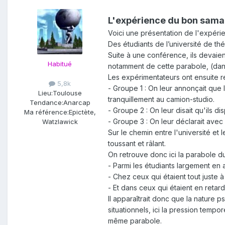
L'expérience du bon samar
Voici une présentation de l'expéri
Des étudiants de l’université de th
Suite à une conférence, ils devaien
Habitué
notamment de cette parabole, (dans
Les expérimentateurs ont ensuite rép
5,8k
- Groupe 1 : On leur annonçait que 
Lieu:
Toulouse
tranquillement au camion-studio.
Tendance:
Anarcap
- Groupe 2 : On leur disait qu'ils 
Ma référence:
Epictète,
- Groupe 3 : On leur déclarait avec
Watzlawick
Sur le chemin entre l'université et
toussant et râlant.
On retrouve donc ici la parabole d
- Parmi les étudiants largement en
- Chez ceux qui étaient tout juste à
- Et dans ceux qui étaient en retar
Il apparaîtrait donc que la nature
situationnels, ici la pression tempo
même parabole.