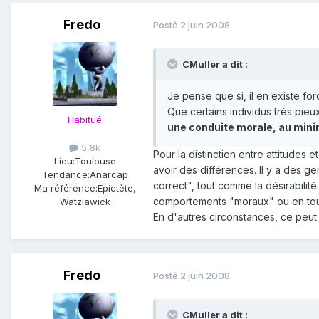
Fredo
Posté
2 juin 2008
CMuller a dit :
Je pense que si, il en existe f
Que certains individus très pieu
Habitué
une conduite morale, au mini
5,8k
Pour la distinction entre attitudes
Lieu:
Toulouse
avoir des différences. Il y a des g
Tendance:
Anarcap
correct", tout comme la désirabilité
Ma référence:
Epictète,
comportements "moraux" ou en tout
Watzlawick
En d'autres circonstances, ce peut 
Fredo
Posté
2 juin 2008
CMuller a dit :