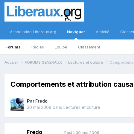
Association Liberaux.org
Naviguer
Activité
Classe
Forums
Règles
Équipe
Classement
Accueil
FORUMS GENERAUX
Lectures et culture
Comportement
Comportements et attribution causa
Par
Fredo
30 mai 2008
dans
Lectures et culture
Fredo
Posté
30 mai 2008