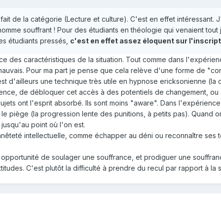
fait de la catégorie (Lecture et culture). C'est en effet intéressant
homme souffrant ! Pour des étudiants en théologie qui venaient tout
s étudiants pressés,
c'est en effet assez éloquent sur l'inscr
 des caractéristiques de la situation. Tout comme dans l'expérience
auvais. Pour ma part je pense que cela relève d'une forme de "conf
t d'ailleurs une technique très utile en hypnose ericksonienne (la con
cience, de débloquer cet accès à des potentiels de changement, ou 
ujets ont l'esprit absorbé. Ils sont moins "aware". Dans l'expérience
s le piège (la progression lente des punitions, à petits pas). Quand on
jusqu'au point où l'on est.
nnêteté intellectuelle, comme échapper au déni ou reconnaître ses to
l'opportunité de soulager une souffrance, et prodiguer une souffranc
titudes. C'est plutôt la difficulté à prendre du recul par rapport à la s