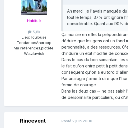
Ah merci, je l'avais manquée du 
tout le temps, 37% ont ignoré l'
Habitué
considérable. Quant aux 90% de
5,8k
Ça montre en effet la prépondérance
Lieu:
Toulouse
déduire que les gens ont un fond m
Tendance:
Anarcap
personnalité, à des ressources. C'es
Ma référence:
Epictète,
d'induire un état modifié de cons
Watzlawick
Dans le cas du bon samaritain, les s
le fait qu'on entre petit à petit dan
conséquent qu'on a eu tord d'aller 
Par analogie j'aime à dire que l'ho
forme de courage.
Dans les deux cas -- ne pas saisir 
de personnalité particuliers, ou d'at
Rincevent
Posté
2 juin 2008