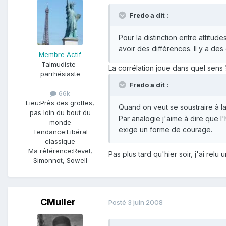
Fredo a dit :
Pour la distinction entre attitu
avoir des différences. Il y a de
Membre Actif
Talmudiste-
La corrélation joue dans quel sens 
parrhésiaste
Fredo a dit :
66k
Lieu:
Près des grottes,
Quand on veut se soustraire à la 
pas loin du bout du
Par analogie j'aime à dire que l
monde
exige un forme de courage.
Tendance:
Libéral
classique
Ma référence:
Revel,
Pas plus tard qu'hier soir, j'ai re
Simonnot, Sowell
CMuller
Posté
3 juin 2008