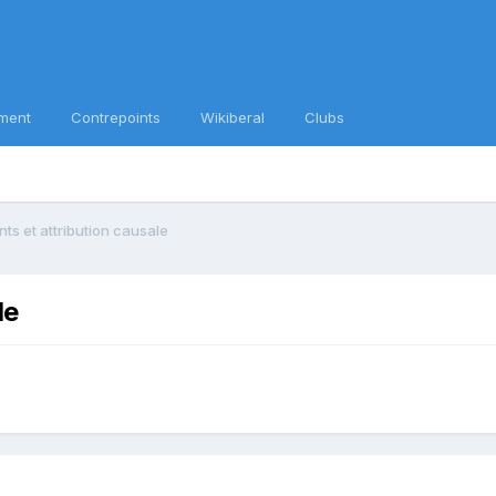
ment
Contrepoints
Wikiberal
Clubs
s et attribution causale
le