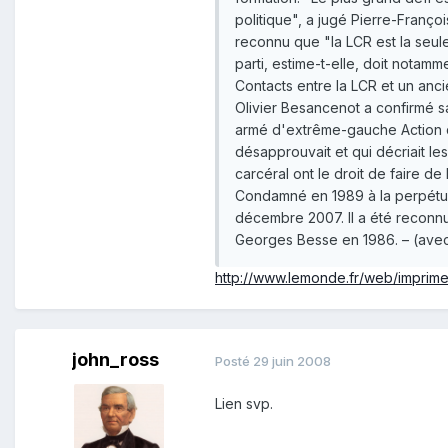
politique", a jugé Pierre-Franço
reconnu que "la LCR est la seule
parti, estime-t-elle, doit notam
Contacts entre la LCR et un anc
Olivier Besancenot a confirmé 
armé d'extrême-gauche Action dir
désapprouvait et qui décriait l
carcéral ont le droit de faire de l
Condamné en 1989 à la perpétuit
décembre 2007. Il a été reconn
Georges Besse en 1986. – (ave
http://www.lemonde.fr/web/imprim
john_ross
Posté
29 juin 2008
Lien svp.