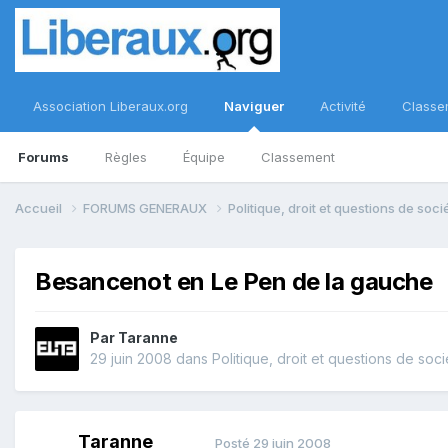
Association Liberaux.org
Naviguer
Activité
Classe
Forums
Règles
Équipe
Classement
Accueil
FORUMS GENERAUX
Politique, droit et questions de soc
Besancenot en Le Pen de la gauche
Par
Taranne
29 juin 2008
dans
Politique, droit et questions de soci
Taranne
Posté
29 juin 2008