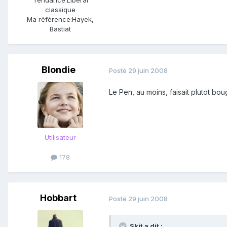
Tendance:
Libéral
classique
Ma référence:
Hayek,
Bastiat
Blondie
Posté
29 juin 2008
Le Pen, au moins, faisait plutot b
Utilisateur
178
Hobbart
Posté
29 juin 2008
Skit a dit :