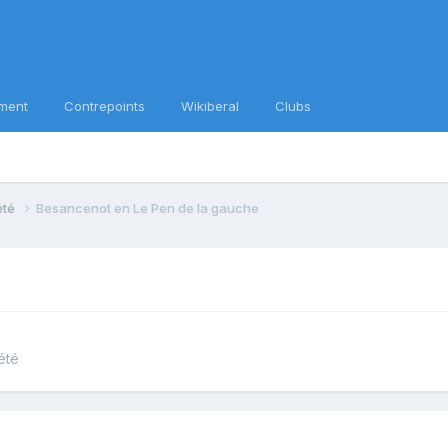
ment
Contrepoints
Wikiberal
Clubs
iété
Besancenot en Le Pen de la gauche
été