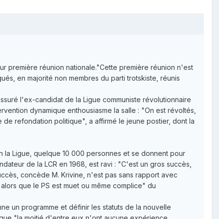
leur première réunion nationale."Cette première réunion n'est
ués, en majorité non membres du parti trotskiste, réunis
 assuré l'ex-candidat de la Ligue communiste révolutionnaire
ervention dynamique enthousiasme la salle : "On est révoltés,
de refondation politique", a affirmé le jeune postier, dont la
lon la Ligue, quelque 10 000 personnes et se donnent pour
ondateur de la LCR en 1968, est ravi : "C'est un gros succès,
 succès, concède M. Krivine, n'est pas sans rapport avec
y, alors que le PS est muet ou même complice" du
mne un programme et définir les statuts de la nouvelle
s que "la moitié d'entre eux n'ont aucune expérience