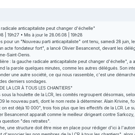
radicale anticapitaliste peut changer d'échelle"
| 19h27 • Mis à jour le 28.06.08 | 19h28
s pour un "Nouveau parti anticapitaliste" ont tenu, samedi 28 juin, 
n acte fondateur fort", a lancé Olivier Besancenot, devant les délég
ine-Saint-Denis.
lière : la gauche radicale anticapitaliste peut changer d'échelle", a
rend la parole quelques minutes, comme les autres délégués. Son int
 fonder une autre société, ce qui nous rassemble, c'est une démarche 
 des derniers sondages.
DE LA LCR À TOUS LES CHANTIERS"
s sous la houlette de la LCR, les comités regroupent désormais, se
09 le nouveau parti, dont le nom reste à déterminer. Alain Krivine, f
on est déjà 10 000", trois fois plus que les effectifs de la LCR. Le
ivier Besancenot apparaît comme le meilleur dirigeant contre Sarkoz
question "des retraites".
he, une structure doit être mise en place pour rédiger d'ici à l'auto
st d'associer les non membres de la LCR à tous les chantiers", alor