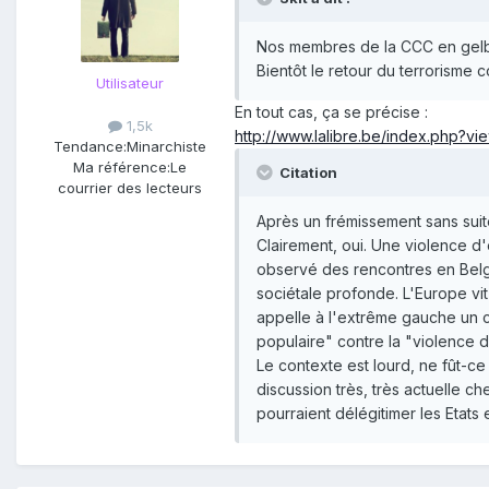
Nos membres de la CCC en gelbi
Bientôt le retour du terrorisme
Utilisateur
En tout cas, ça se précise :
1,5k
http://www.lalibre.be/index.php?v
Tendance:
Minarchiste
Ma référence:
Le
Citation
courrier des lecteurs
Après un frémissement sans suit
Clairement, oui. Une violence d'
observé des rencontres en Belgi
sociétale profonde. L'Europe vit
appelle à l'extrême gauche un 
populaire" contre la "violence d'
Le contexte est lourd, ne fût-c
discussion très, très actuelle c
pourraient délégitimer les Etats