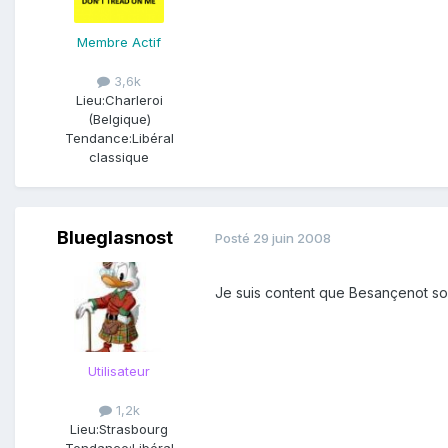
Membre Actif
3,6k
Lieu:
Charleroi
(Belgique)
Tendance:
Libéral
classique
Blueglasnost
Posté
29 juin 2008
Je suis content que Besançenot soit 
Utilisateur
1,2k
Lieu:
Strasbourg