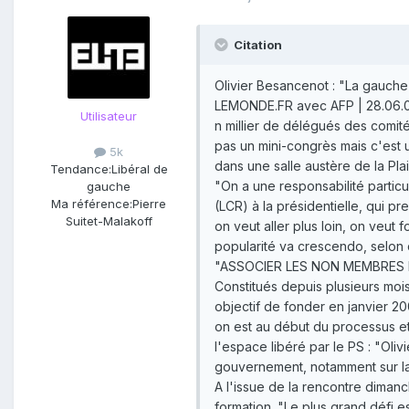
Citation
Olivier Besancenot : "La gauche 
LEMONDE.FR avec AFP | 28.06.08 
Utilisateur
n millier de délégués des comité
pas un mini-congrès mais c'est u
5k
dans une salle austère de la Pla
Tendance:
Libéral de
"On a une responsabilité particu
gauche
Ma référence:
Pierre
(LCR) à la présidentielle, qui p
Suitet-Malakoff
on veut aller plus loin, on veut
popularité va crescendo, selon
"ASSOCIER LES NON MEMBRES 
Constitués depuis plusieurs moi
objectif de fonder en janvier 20
on est au début du processus et 
l'espace libéré par le PS : "Ol
gouvernement, notamment sur la 
A l'issue de la rencontre dimanc
formation. "Le plus grand défi e