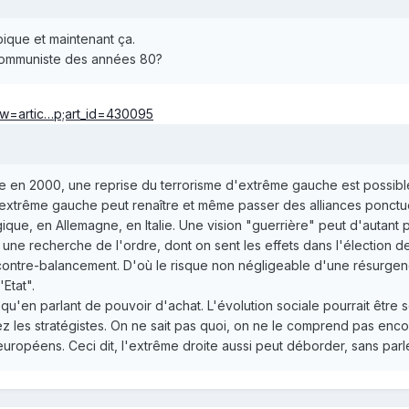
que et maintenant ça.
 communiste des années 80?
iew=artic…p;art_id=430095
e en 2000, une reprise du terrorisme d'extrême gauche est possibl
extrême gauche peut renaître et même passer des alliances ponctuell
que, en Allemagne, en Italie. Une vision "guerrière" peut d'autant 
 une recherche de l'ordre, dont on sent les effets dans l'élection 
contre-balancement. D'où le risque non négligeable d'une résurgen
Etat".
e qu'en parlant de pouvoir d'achat. L'évolution sociale pourrait êtr
hez les stratégistes. On ne sait pas quoi, on ne le comprend pas en
 européens. Ceci dit, l'extrême droite aussi peut déborder, sans par