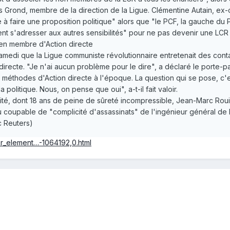
is Grond, membre de la direction de la Ligue. Clémentine Autain, ex-c
 à faire une proposition politique" alors que "le PCF, la gauche du P
ment s'adresser aux autres sensibilités" pour ne pas devenir une LC
ien membre d'Action directe
samedi que la Ligue communiste révolutionnaire entretenait des co
ecte. "Je n'ai aucun problème pour le dire", a déclaré le porte-par
es méthodes d'Action directe à l'époque. La question qui se pose, c'
a politique. Nous, on pense que oui", a-t-il fait valoir.
é, dont 18 ans de peine de sûreté incompressible, Jean-Marc Rouill
u coupable de "complicité d'assassinats" de l'ingénieur général d
c Reuters)
er_element…-1064192,0.html