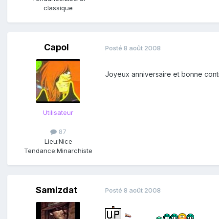
classique
Capol
Posté
8 août 2008
Joyeux anniversaire et bonne contin
Utilisateur
87
Lieu:
Nice
Tendance:
Minarchiste
Samizdat
Posté
8 août 2008