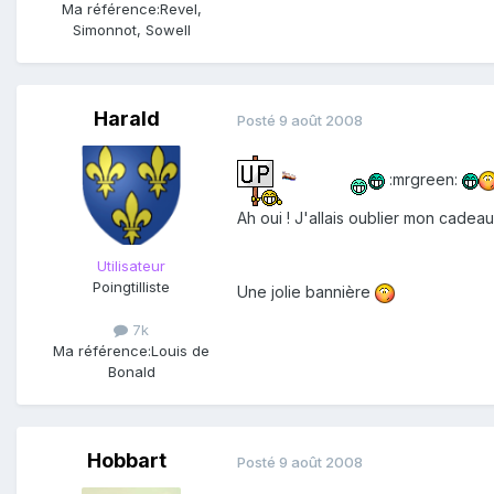
Ma référence:
Revel,
Simonnot, Sowell
Harald
Posté
9 août 2008
:mrgreen:
Ah oui ! J'allais oublier mon cadeau
Utilisateur
Poingtilliste
Une jolie bannière
7k
Ma référence:
Louis de
Bonald
Hobbart
Posté
9 août 2008