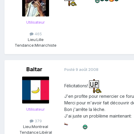
Utilisateur
465
Lieu:
Lille
Tendance:
Minarchiste
Baltar
Posté
9 août 2008
Félicitations!
J'en profite pour remercier ce foru
Merci pour m'avoir fait découvrir d
Utilisateur
Bon j'arrête la lèche.
J'ai juste un problème maintenant:
379
Lieu:
Montreal
Tendance:
Libéral