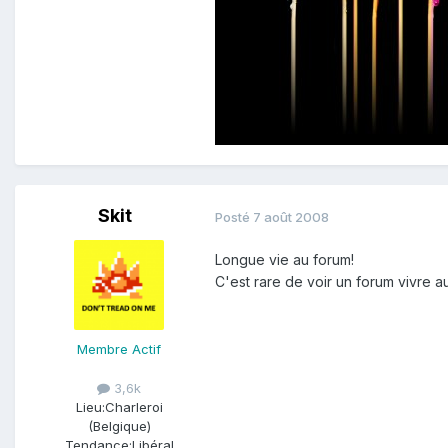
Skit
Posté
7 août 2008
Longue vie au forum!
C'est rare de voir un forum vivre a
Membre Actif
3,6k
Lieu:
Charleroi
(Belgique)
Tendance:
Libéral