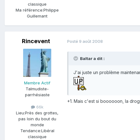
classique
Ma référence:
Philippe
Guillemant
Rincevent
Posté
9 août 2008
Baltar a dit :
J'ai juste un problème maintenan
Membre Actif
Talmudiste-
parrhésiaste
+1. Mais c'est si boooooon, la dro
66k
Lieu:
Près des grottes,
pas loin du bout du
monde
Tendance:
Libéral
classique