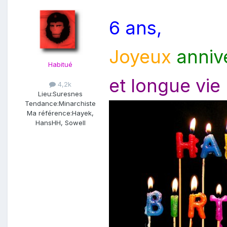
6 ans,
Joyeux
anniv
Habitué
et longue vie 
4,2k
Lieu:
Suresnes
Tendance:
Minarchiste
Ma référence:
Hayek,
HansHH, Sowell