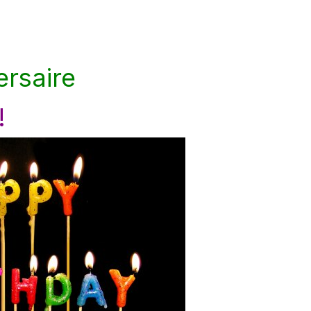
ersaire
!