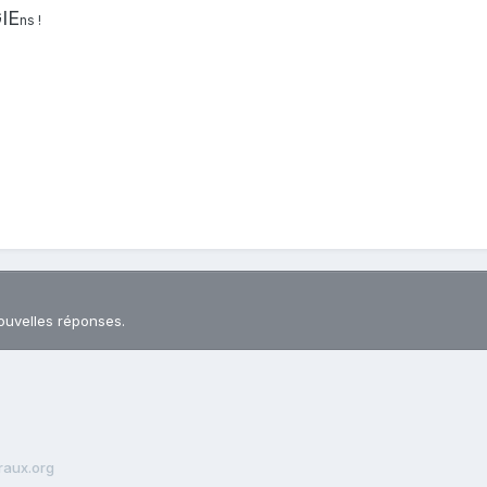
IE
ns !
ouvelles réponses.
raux.org