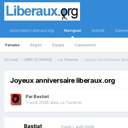
Association Liberaux.org
Naviguer
Activité
Classe
Forums
Règles
Équipe
Classement
Accueil
LIBRE-ECHANGE
La Taverne
Joyeux anniversaire libe
Joyeux anniversaire liberaux.org
Par
Bastiat
7 août 2008
dans
La Taverne
Bastiat
Posté
7 août 2008