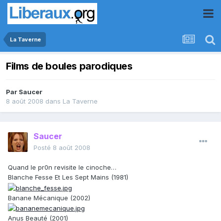
La Taverne
Films de boules parodiques
Par
Saucer
8 août 2008
dans
La Taverne
Saucer
Posté
8 août 2008
Quand le pr0n revisite le cinoche…
Blanche Fesse Et Les Sept Mains (1981)
Banane Mécanique (2002)
Anus Beauté (2001)