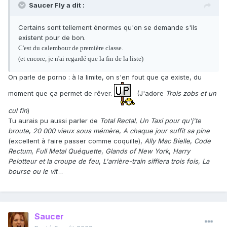
Saucer Fly a dit :
Certains sont tellement énormes qu'on se demande s'ils
existent pour de bon.
C'est du calembour de première classe.
(et encore, je n'ai regardé que la fin de la liste)
On parle de porno : à la limite, on s'en fout que ça existe, du
moment que ça permet de rêver.
(J'adore
Trois zobs et un
cul fin
)
Tu aurais pu aussi parler de
Total Rectal
,
Un Taxi pour qu'j'te
broute
,
20 000 vieux sous mémère
,
A chaque jour suffit sa pine
(excellent à faire passer comme coquille),
Ally Mac Bielle
,
Code
Rectum
,
Full Metal Quéquette
,
Glands of New York
,
Harry
Pelotteur et la croupe de feu
,
L'arrière-train sifflera trois fois
,
La
bourse ou le vît
…
Saucer