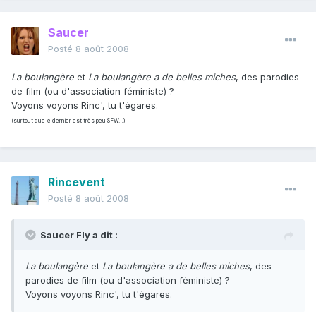
Saucer
Posté
8 août 2008
La boulangère
et
La boulangère a de belles miches
, des parodies
de film (ou d'association féministe) ?
Voyons voyons Rinc', tu t'égares.
(surtout que le dernier est très peu SFW…)
Rincevent
Posté
8 août 2008
Saucer Fly a dit :
La boulangère
et
La boulangère a de belles miches
, des
parodies de film (ou d'association féministe) ?
Voyons voyons Rinc', tu t'égares.