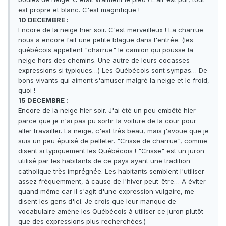
est propre et blanc. C'est magnifique !
10 DECEMBRE :
Encore de la neige hier soir. C'est merveilleux ! La charrue
nous a encore fait une petite blague dans l'entrée. (les
québécois appellent "charrue" le camion qui pousse la
neige hors des chemins. Une autre de leurs cocasses
expressions si typiques…) Les Québécois sont sympas… De
bons vivants qui aiment s'amuser malgré la neige et le froid,
quoi !
15 DECEMBRE :
Encore de la neige hier soir. J'ai été un peu embêté hier
parce que je n'ai pas pu sortir la voiture de la cour pour
aller travailler. La neige, c'est très beau, mais j'avoue que je
suis un peu épuisé de pelleter. "Crisse de charrue", comme
disent si typiquement les Québécois ! "Crisse" est un juron
utilisé par les habitants de ce pays ayant une tradition
catholique très imprégnée. Les habitants semblent l'utiliser
assez fréquemment, à cause de l'hiver peut-être… A éviter
quand même car il s'agit d'une expression vulgaire, me
disent les gens d'ici. Je crois que leur manque de
vocabulaire amène les Québécois à utiliser ce juron plutôt
que des expressions plus recherchées.)