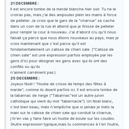
21 DECEMBRE :
Il est encore tombe de la merde blanche hier soir. Tu ne le
croiras pas, mais j'ai des ampoules plein les mains à force
de pelleter. Je crois que le gars de la "charrue" se cache
dans un coin de la rue et attend que je finisse de pelleter
pour remplir la cour à nouveau. J'ai d'abord cru qu'il nous
faisait ça parce que nous étions nouveaux au pays, mais je
crois maintenant que c'est parce qu'il est
fondamentalement un calisse de chien sale. ("Calisse de
chien sale" est une expression parfois employée par les
gens d'ici pour désigner les gens avec qui ils ont des
conflits ou qu'ils
n'aiment carrément pas.)
25 DECEMBRE :
Joyeux Noël ! "Hostie de crisse de temps des fêtes à
marde", comme ils disent parfois ici. Il est encore tombe de
la tabarnac de neige ("Tabarnac"est un autre juron
catholique qui vient du mot "tabernacle"). Un Noël blanc,
c'est bien beau, mais n'empêche que si jamais je mets la
main sur le calisse de chien sale qui conduit la charrue,
j'm'en vas y faire faire un hostie de boute sur les coudes.
(Autre expression typique,mais tu commences à t'en foutre,