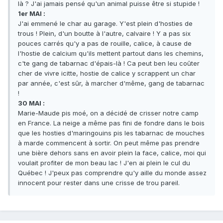
là ? J'ai jamais pensé qu'un animal puisse être si stupide !
1er MAI :
J'ai emmené le char au garage. Y'est plein d'hosties de
trous ! Plein, d'un boutte à l'autre, calvaire ! Y a pas six
pouces carrés qu'y a pas de rouille, calice, à cause de
l'hostie de calcium qu'ils mettent partout dans les chemins,
c'te gang de tabarnac d'épais-là ! Ca peut ben leu coûter
cher de vivre icitte, hostie de calice y scrappent un char
par année, c'est sûr, à marcher d'même, gang de tabarnac
!
30 MAI :
Marie-Maude pis moé, on a décidé de crisser notre camp
en France. La neige a même pas fini de fondre dans le bois
que les hosties d'maringouins pis les tabarnac de mouches
à marde commencent à sortir. On peut même pas prendre
une bière dehors sans en avoir plein la face, calice, moi qui
voulait profiter de mon beau lac ! J'en ai plein le cul du
Québec ! J'peux pas comprendre qu'y aille du monde assez
innocent pour rester dans une crisse de trou pareil.