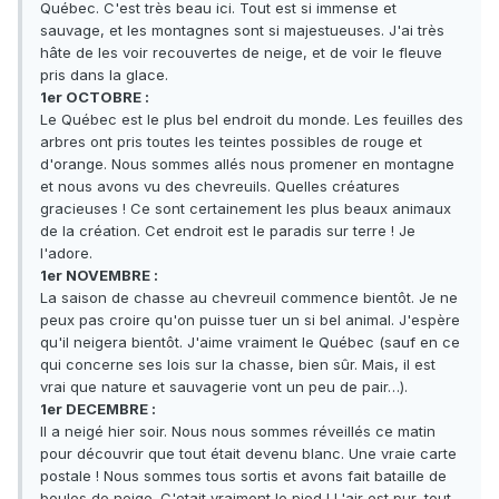
Québec. C'est très beau ici. Tout est si immense et
sauvage, et les montagnes sont si majestueuses. J'ai très
hâte de les voir recouvertes de neige, et de voir le fleuve
pris dans la glace.
1er OCTOBRE :
Le Québec est le plus bel endroit du monde. Les feuilles des
arbres ont pris toutes les teintes possibles de rouge et
d'orange. Nous sommes allés nous promener en montagne
et nous avons vu des chevreuils. Quelles créatures
gracieuses ! Ce sont certainement les plus beaux animaux
de la création. Cet endroit est le paradis sur terre ! Je
l'adore.
1er NOVEMBRE :
La saison de chasse au chevreuil commence bientôt. Je ne
peux pas croire qu'on puisse tuer un si bel animal. J'espère
qu'il neigera bientôt. J'aime vraiment le Québec (sauf en ce
qui concerne ses lois sur la chasse, bien sûr. Mais, il est
vrai que nature et sauvagerie vont un peu de pair…).
1er DECEMBRE :
Il a neigé hier soir. Nous nous sommes réveillés ce matin
pour découvrir que tout était devenu blanc. Une vraie carte
postale ! Nous sommes tous sortis et avons fait bataille de
boules de neige. C'etait vraiment le pied ! L'air est pur, tout