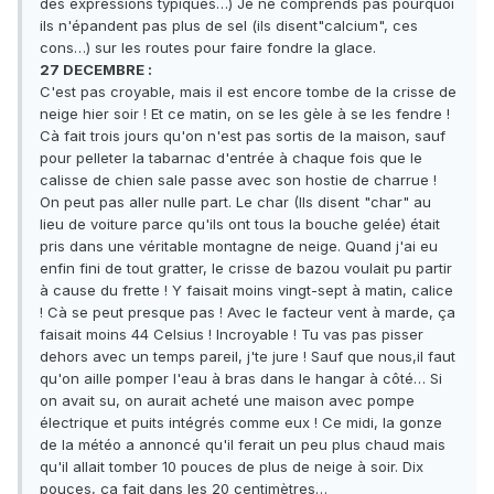
des expressions typiques…) Je ne comprends pas pourquoi
ils n'épandent pas plus de sel (ils disent"calcium", ces
cons…) sur les routes pour faire fondre la glace.
27 DECEMBRE :
C'est pas croyable, mais il est encore tombe de la crisse de
neige hier soir ! Et ce matin, on se les gèle à se les fendre !
Cà fait trois jours qu'on n'est pas sortis de la maison, sauf
pour pelleter la tabarnac d'entrée à chaque fois que le
calisse de chien sale passe avec son hostie de charrue !
On peut pas aller nulle part. Le char (Ils disent "char" au
lieu de voiture parce qu'ils ont tous la bouche gelée) était
pris dans une véritable montagne de neige. Quand j'ai eu
enfin fini de tout gratter, le crisse de bazou voulait pu partir
à cause du frette ! Y faisait moins vingt-sept à matin, calice
! Cà se peut presque pas ! Avec le facteur vent à marde, ça
faisait moins 44 Celsius ! Incroyable ! Tu vas pas pisser
dehors avec un temps pareil, j'te jure ! Sauf que nous,il faut
qu'on aille pomper l'eau à bras dans le hangar à côté… Si
on avait su, on aurait acheté une maison avec pompe
électrique et puits intégrés comme eux ! Ce midi, la gonze
de la météo a annoncé qu'il ferait un peu plus chaud mais
qu'il allait tomber 10 pouces de plus de neige à soir. Dix
pouces, ça fait dans les 20 centimètres…