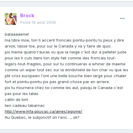
Brock
Posté
19 août 2008
bataaaaeme!
ma tdire moe, ton ti accent froncais pointu-pointu tu peux y dire
arvoir, tasse toe, pour sur le Canada y va y faire de quoi.
pis meme quand t'auras vu que la neige c'est dur a pelleter juste
pour les ti culs dans ton style fait comme des froncais tout-
legers-tout-fragiles, pour sur tu continueras a whiner de maeme
comme un wiper tout sec sur la windshield de ton char vu que les
ptit criss europeen l'ont une belle bouche bien large pour chialer
fort et pointu-pointu pis pas grand-chose par en arriere.
pis tu rtournera chez toi comme les aut, pasqu le Canada c'est
pas pour les tatas.
callin de bin!
lien cadeau tabarnac
http://www.mfa.gouv.qc.ca/aines/agisme/
Au Quebec, le subjonctif on l'enc…, ok?