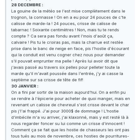
28 DECEMBRE :
La gouine de la météo se l'est mise complètement dans le
trognon, la connasse ! On en a eu pour 24 pouces de c'te
calisse de marde-la ! 24 pouces, crisse de calisse de
tabarnac ! Soixante centimètres ! Non, mais tu te rends
compte ? Ca sera pas fondu avant l'mois d'août ça,
calvaire ! Pis tu le croiras pas, mais la charrue est restée
prise dans le banc de neige en face, pis l'hostie d'écourant
qui la conduit est venu cogner chez nous pour demander
s'il pouvait emprunter ma pelle ! Après lui avoir dit que
j'avais passé au travers six pelles pour pelleter toute la
marde qu'il m'avait poussée dans l'entrée, j'y ai casse la
septième sur sa crisse de tête de fif!
30 JANVIER :
On a fini par sortir de la maison aujourd'hui. On a enfin pu
se rendre à l'épicerie pour acheter de quoi manger, mais en
revenant un calisse de chevreuil s'est crisse devant le char
pis j'l'ai frappé. J'ai pour 3000$ de dommage ! L'hostie
d'imbécile m'a vu arriver, j'ai klaxonné, mais y est resté là à
nous regarder foncer su lui comme un crisse d'innocent !
Comment ça se fait que les hostie de chasseurs les ont pas
tous tués au mois de novembre, ces hosties de pourritures-