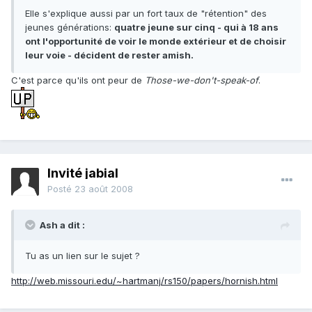
Elle s'explique aussi par un fort taux de "rétention" des
jeunes générations:
quatre jeune sur cinq - qui à 18 ans
ont l'opportunité de voir le monde extérieur et de choisir
leur voie - décident de rester amish.
C'est parce qu'ils ont peur de
Those-we-don't-speak-of
.
Invité jabial
Posté
23 août 2008
Ash a dit :
Tu as un lien sur le sujet ?
http://web.missouri.edu/~hartmanj/rs150/papers/hornish.html