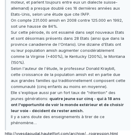
moteur, et parlent toujours entre eux un dialecte suisse-
allemand) a presque doublé ces 16 dernières années aux
Etats-Unis, selon une étude que cite l’AFP.
On compte 231.000 amish en 2008 contre 125.000 en 1992,
soit une hausse de 84%.
Sur cette période, ils ont essaimé dans sept nouveaux Etats
et sont désormais présents dans 28 Etats (ainsi que dans la
province canadienne de l'Ontario). Une dizaine d'Etats ont
vu leur population amish augmenter considérablement
comme la Virginie (+400%), le Kentucky (200%), le Montana
(150%).
Selon l'auteur de l'étude, le professeur Donald Kraybill,
cette croissance de la population amish est en partie due
aux grandes familles qui traditionnellement composent cette
communauté (cinq enfants au moins en moyenne).
Elle s'explique aussi par un fort taux de "rétention" des
jeunes générations:
quatre jeune sur cinq - qui à 18 ans
ont l'opportunité de voir le monde extérieur et de choisir
leur voie - décident de rester amish.
Il y a sans doute des enseignements à tirer de ce
phénomène…
http://yvesdaoudal.hautetfort.com/archive/…rogression.html