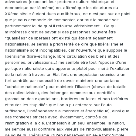
adversaires (exposant leur profonde culture historique et
économique par là même) ont affirmé que les dictatures du
XXème siècle étaient dues aux libéraux, ce n'est pas sur ce point
que je vous demande de commenter, car tout le monde sait
pertinemment ici de quoi il retourne véritablement… Ce qui
m'intéresse c'est de savoir si des personnes pouvant être
"qualifiées" de libérales ont existé qui étaient également
nationalistes. Je serais a priori tenté de dire que libéralisme et
nationalisme sont incompatibles, car l'ouverture que suppose le
libéralisme (libre-échange, libre circulation des biens et des
personnes, privatisations…) me semble être tout l'opposé d'une
politique nationaliste qui s'apparente plutôt pour moi à l'exaltation
de la nation à travers un Etat fort, une population soumise à un
fort contrôle par nécessité de devoir maintenir une certaine
"cohésion nationale" pour maintenir l'illusion (cheval de bataille
des collectivistes), des échanges commerciaux contrôlés
(promotion des exportations, barrières tarifaires et non tarifaires
et toutes les stupidités que l'on a pu entendre sur l'auto-
suffisance, l'indépendance alimentaire et énergétique), ainsi que
des frontières strictes avec, évidemment, contrôle de
l'immigration à la clé. L'adhésion à un seul ensemble, la nation,
me semble aussi contraire aux valeurs de l'individualisme, pierre
de voute du libéralisme. Qu'en pensez-vous? Ai-je tort? Simple