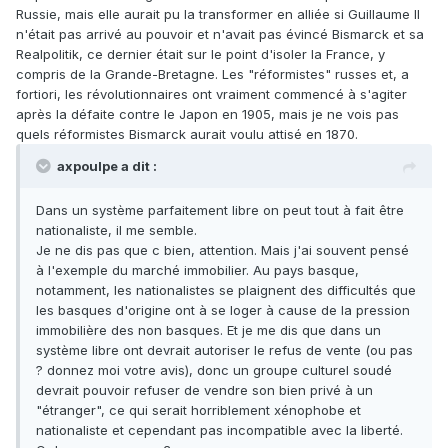
Russie, mais elle aurait pu la transformer en alliée si Guillaume II
n'était pas arrivé au pouvoir et n'avait pas évincé Bismarck et sa
Realpolitik, ce dernier était sur le point d'isoler la France, y
compris de la Grande-Bretagne. Les "réformistes" russes et, a
fortiori, les révolutionnaires ont vraiment commencé à s'agiter
après la défaite contre le Japon en 1905, mais je ne vois pas
quels réformistes Bismarck aurait voulu attisé en 1870.
axpoulpe a dit :
Dans un système parfaitement libre on peut tout à fait être
nationaliste, il me semble.
Je ne dis pas que c bien, attention. Mais j'ai souvent pensé
à l'exemple du marché immobilier. Au pays basque,
notamment, les nationalistes se plaignent des difficultés que
les basques d'origine ont à se loger à cause de la pression
immobilière des non basques. Et je me dis que dans un
système libre ont devrait autoriser le refus de vente (ou pas
? donnez moi votre avis), donc un groupe culturel soudé
devrait pouvoir refuser de vendre son bien privé à un
"étranger", ce qui serait horriblement xénophobe et
nationaliste et cependant pas incompatible avec la liberté.