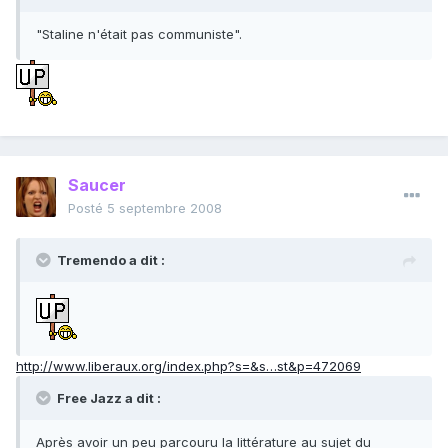
"Staline n'était pas communiste".
Saucer
Posté
5 septembre 2008
Tremendo a dit :
http://www.liberaux.org/index.php?s=&s…st&p=472069
Free Jazz a dit :
Après avoir un peu parcouru la littérature au sujet du