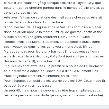
et aussi une situation géographique similaire à Toyota City, que
cette entreprise cherche partout dans le monde où elle choisit de
construire des usines.
Arte avait fait sur ce sujet une des meilleures choses qu'Arte ait
jamais faite, un très bon documentaire.
Sinon, l'échec de la Laguna et de la Vel Satis sont plus à placer
dans ce qu'on appelle la mort du milieu de gamme (death of the
Middle Market). Les gens préfèrent H&M / Zara ou Gucci /
Hermes, mais pas Marks & Spencer. En automobile aussi, dans
ces niveaux de gamme, les gens veulent une Audi, BM ou
Mercedes (pas pour leurs prix bas) et s'il ne peuvent se l'offrir
alors ils regarderont Hyundai, GM / Ford (qui sont juste un peu en
dessous de Renault), voir le low cost.
Et puis elles sont affreuses. La première à cause de Le Quément
et la deuxième à cause de Ghosn qui a dit à Le Quément : les
trucs originaux c'est fini, maintenant on fait fade.
Pour l'Espace, son public s'est tourné vers les SUV. Cette mode là
est peut-être en train de passer.
Un peu HS, mais nous ne devons pas être trop simplistes, sous
peine de perdre en crédibilité (je sais, venant de moi c'est riche).