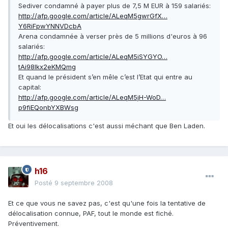
Sediver condamné à payer plus de 7,5 M EUR à 159 salariés:
http://afp.google.com/article/ALeqM5gwrGfX…
Y6RiFpwYNNVDcbA
Arena condamnée à verser près de 5 millions d'euros à 96
salariés:
http://afp.google.com/article/ALeqM5iSYGYO…
tAi98lkx2eKMQmg
Et quand le président s’en mêle c’est l’Etat qui entre au
capital:
http://afp.google.com/article/ALeqM5jH-WoD…
p9fiEQonbYXBWsg
Et oui les délocalisations c'est aussi méchant que Ben Laden.
h16
Posté
9 septembre 2008
Et ce que vous ne savez pas, c'est qu'une fois la tentative de
délocalisation connue, PAF, tout le monde est fiché.
Préventivement.