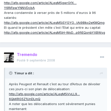
http://afp.google.com/article/ALeqM5gwrGfX…
Y6RiFpwYNNVDcbA
Arena condamnée à verser près de 5 millions d'euros à 96
salariés:
http://afp.google.com/article/ALeqM5iSYGYO…tAi98lkx2eKMQmg
Et quand le président s’en mêle c’est l’Etat qui entre au capital:
http://afp.google.com/article/ALeqM5jH-WoD…p9fiEQonbYXBWsg
Tremendo
Posté
9 septembre 2008
Timur a dit :
Après Peugeot et Renault c’est au tour d’Airbus de dévoiler
ces jours-ci son plan de délocalisation:
http://afp.google.com/article/ALeqM5jVvLL9…
6QkKRG5Z1UnDLmQ
A noter que les délocalisations sont sévèrement punies
maintenant: