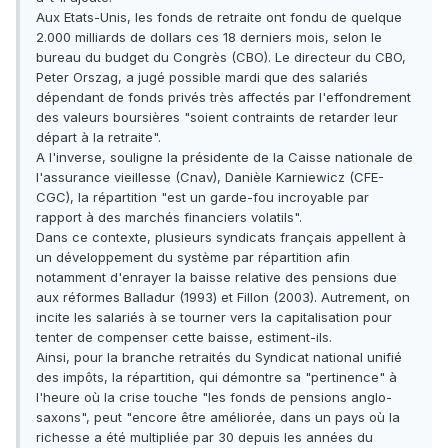
Aux Etats-Unis, les fonds de retraite ont fondu de quelque
2.000 milliards de dollars ces 18 derniers mois, selon le
bureau du budget du Congrès (CBO). Le directeur du CBO,
Peter Orszag, a jugé possible mardi que des salariés
dépendant de fonds privés très affectés par l'effondrement
des valeurs boursières "soient contraints de retarder leur
départ à la retraite".
A l'inverse, souligne la présidente de la Caisse nationale de
l'assurance vieillesse (Cnav), Danièle Karniewicz (CFE-
CGC), la répartition "est un garde-fou incroyable par
rapport à des marchés financiers volatils".
Dans ce contexte, plusieurs syndicats français appellent à
un développement du système par répartition afin
notamment d'enrayer la baisse relative des pensions due
aux réformes Balladur (1993) et Fillon (2003). Autrement, on
incite les salariés à se tourner vers la capitalisation pour
tenter de compenser cette baisse, estiment-ils.
Ainsi, pour la branche retraités du Syndicat national unifié
des impôts, la répartition, qui démontre sa "pertinence" à
l'heure où la crise touche "les fonds de pensions anglo-
saxons", peut "encore être améliorée, dans un pays où la
richesse a été multipliée par 30 depuis les années du