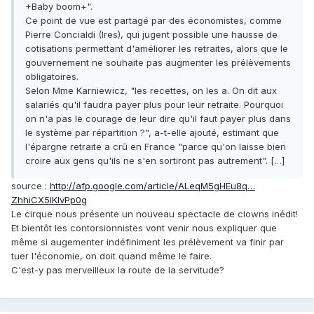
+Baby boom+".
Ce point de vue est partagé par des économistes, comme
Pierre Concialdi (Ires), qui jugent possible une hausse de
cotisations permettant d'améliorer les retraites, alors que le
gouvernement ne souhaite pas augmenter les prélèvements
obligatoires.
Selon Mme Karniewicz, "les recettes, on les a. On dit aux
salariés qu'il faudra payer plus pour leur retraite. Pourquoi
on n'a pas le courage de leur dire qu'il faut payer plus dans
le système par répartition ?", a-t-elle ajouté, estimant que
l'épargne retraite a crû en France "parce qu'on laisse bien
croire aux gens qu'ils ne s'en sortiront pas autrement". […]
source :
http://afp.google.com/article/ALeqM5gHEu8q…
ZhhiCX5IKlvPp0g
Le cirque nous présente un nouveau spectacle de clowns inédit!
Et bientôt les contorsionnistes vont venir nous expliquer que
même si augementer indéfiniment les prélèvement va finir par
tuer l'économie, on doit quand même le faire.
C'est-y pas merveilleux la route de la servitude?