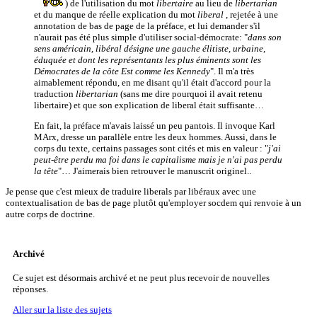
) de l'utilisation du mot
libertaire
au lieu de
libertarian
et du manque de réelle explication du mot
liberal
, rejetée à une
annotation de bas de page de la préface, et lui demander s'il
n'aurait pas été plus simple d'utiliser social-démocrate: "
dans son
sens américain, libéral désigne une gauche élitiste, urbaine,
éduquée et dont les représentants les plus éminents sont les
Démocrates de la côte Est comme les Kennedy
". Il m'a très
aimablement répondu, en me disant qu'il était d'accord pour la
traduction
libertarian
(sans me dire pourquoi il avait retenu
libertaire) et que son explication de liberal était suffisante…
En fait, la préface m'avais laissé un peu pantois. Il invoque Karl
MArx, dresse un parallèle entre les deux hommes. Aussi, dans le
corps du texte, certains passages sont cités et mis en valeur : "
j'ai
peut-être perdu ma foi dans le capitalisme mais je n'ai pas perdu
la tête
"… J'aimerais bien retrouver le manuscrit originel..
Je pense que c'est mieux de traduire liberals par libéraux avec une
contextualisation de bas de page plutôt qu'employer socdem qui renvoie à un
autre corps de doctrine.
Archivé
Ce sujet est désormais archivé et ne peut plus recevoir de nouvelles
réponses.
Aller sur la liste des sujets