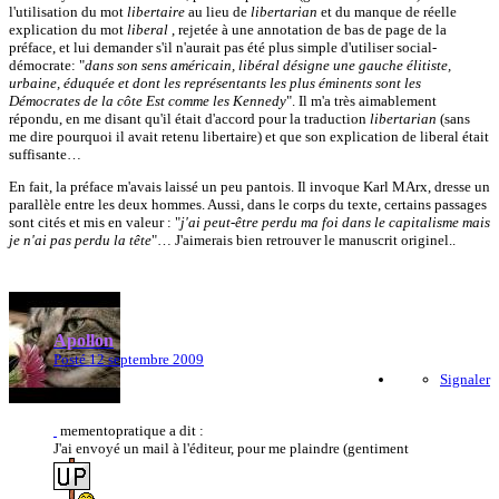
l'utilisation du mot
libertaire
au lieu de
libertarian
et du manque de réelle
explication du mot
liberal
, rejetée à une annotation de bas de page de la
préface, et lui demander s'il n'aurait pas été plus simple d'utiliser social-
démocrate: "
dans son sens américain, libéral désigne une gauche élitiste,
urbaine, éduquée et dont les représentants les plus éminents sont les
Démocrates de la côte Est comme les Kennedy
". Il m'a très aimablement
répondu, en me disant qu'il était d'accord pour la traduction
libertarian
(sans
me dire pourquoi il avait retenu libertaire) et que son explication de liberal était
suffisante…
En fait, la préface m'avais laissé un peu pantois. Il invoque Karl MArx, dresse un
parallèle entre les deux hommes. Aussi, dans le corps du texte, certains passages
sont cités et mis en valeur : "
j'ai peut-être perdu ma foi dans le capitalisme mais
je n'ai pas perdu la tête
"… J'aimerais bien retrouver le manuscrit originel..
Apollon
Posté
12 septembre 2009
Signaler
mementopratique a dit :
J'ai envoyé un mail à l'éditeur, pour me plaindre (gentiment