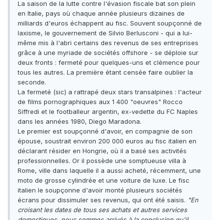
La saison de la lutte contre l'évasion fiscale bat son plein
en Italie, pays où chaque année plusieurs dizaines de
milliards d'euros échappent au fisc. Souvent soupçonné de
laxisme, le gouvernement de Silvio Berlusconi - qui a lui-
même mis à l'abri certains des revenus de ses entreprises
grâce à une myriade de sociétés offshore - se déploie sur
deux fronts : fermeté pour quelques-uns et clémence pour
tous les autres. La première étant censée faire oublier la
seconde.
La fermeté (sic) a rattrapé deux stars transalpines : l'acteur
de films pornographiques aux 1 400 "oeuvres" Rocco
Siffredi et le footballeur argentin, ex-vedette du FC Naples
dans les années 1980, Diego Maradona.
Le premier est soupçonné d'avoir, en compagnie de son
épouse, soustrait environ 200 000 euros au fisc italien en
déclarant résider en Hongrie, où il a basé ses activités
professionnelles. Or il possède une somptueuse villa à
Rome, ville dans laquelle il a aussi acheté, récemment, une
moto de grosse cylindrée et une voiture de luxe. Le fisc
italien le soupçonne d'avoir monté plusieurs sociétés
écrans pour dissimuler ses revenus, qui ont été saisis.
"En
croisant les dates de tous ses achats et autres services
domestiques, nous sommes arrivés à la conclusion qu'il