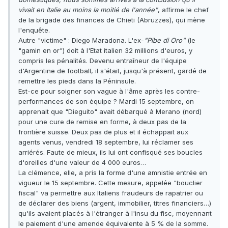
vivait en Italie au moins la moitié de l'année"
, affirme le chef
de la brigade des finances de Chieti (Abruzzes), qui mène
l'enquête.
Autre "victime" : Diego Maradona. L'ex-
"Pibe di Oro"
(le
"gamin en or") doit à l'Etat italien 32 millions d'euros, y
compris les pénalités. Devenu entraîneur de l'équipe
d'Argentine de football, il s'était, jusqu'à présent, gardé de
remettre les pieds dans la Péninsule.
Est-ce pour soigner son vague à l'âme après les contre-
performances de son équipe ? Mardi 15 septembre, on
apprenait que "Dieguito" avait débarqué à Merano (nord)
pour une cure de remise en forme, à deux pas de la
frontière suisse. Deux pas de plus et il échappait aux
agents venus, vendredi 18 septembre, lui réclamer ses
arriérés. Faute de mieux, ils lui ont confisqué ses boucles
d'oreilles d'une valeur de 4 000 euros…
La clémence, elle, a pris la forme d'une amnistie entrée en
vigueur le 15 septembre. Cette mesure, appelée "bouclier
fiscal" va permettre aux Italiens fraudeurs de rapatrier ou
de déclarer des biens (argent, immobilier, titres financiers…)
qu'ils avaient placés à l'étranger à l'insu du fisc, moyennant
le paiement d'une amende équivalente à 5 % de la somme.