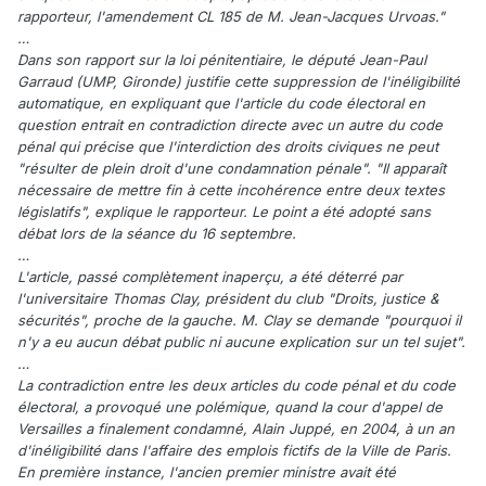
rapporteur, l'amendement CL 185 de M. Jean-Jacques Urvoas."
…
Dans son rapport sur la loi pénitentiaire, le député Jean-Paul
Garraud (UMP, Gironde) justifie cette suppression de l'inéligibilité
automatique, en expliquant que l'article du code électoral en
question entrait en contradiction directe avec un autre du code
pénal qui précise que l'interdiction des droits civiques ne peut
"résulter de plein droit d'une condamnation pénale". "Il apparaît
nécessaire de mettre fin à cette incohérence entre deux textes
législatifs", explique le rapporteur. Le point a été adopté sans
débat lors de la séance du 16 septembre.
…
L'article, passé complètement inaperçu, a été déterré par
l'universitaire Thomas Clay, président du club "Droits, justice &
sécurités", proche de la gauche. M. Clay se demande "pourquoi il
n'y a eu aucun débat public ni aucune explication sur un tel sujet".
…
La contradiction entre les deux articles du code pénal et du code
électoral, a provoqué une polémique, quand la cour d'appel de
Versailles a finalement condamné, Alain Juppé, en 2004, à un an
d'inéligibilité dans l'affaire des emplois fictifs de la Ville de Paris.
En première instance, l'ancien premier ministre avait été