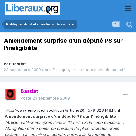
Politique, droit et questions de société
Amendement surprise d'un député PS sur
l'inéligibilité
Par
Bastiat
23 septembre 2009
dans
Politique, droit et questions de société
Bastiat
Posté
23 septembre 2009
http://www.lemonde.fr/politique/article/20…578_823448.html
Amendement surprise d'un député PS sur l'inéligibilité
"Article additionnel après l'article 12 (art. L7 du code électoral) :
Abrogation d'une peine de privation de plein droit des droits
civiques. La commission adopte, après avis favorable du