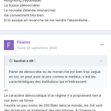
Hong-kong (république)
La Suisse (démocratie)
La nouvelle Zélande (monarchie)
me conviennent très bien.
Si tu essaye en revanche de me vendre l'absolutisme…
Fëanor
Posté
26 septembre 2009
bastiat a dit :
Parler de démocratie ou de monarchie est bien trop vague
en soi, on peut avoir le pire comme le meilleur, c'est les
caractéristiques des institutions qui m'intéressent.
+1
Le caractère démocratique d'un régime n'a proprement rien à
voir avec sa forme.
Il existe un peu moins de 200 États dans le monde, les 3/4 sont
des dictatures et également des républiques. À l'inverse la