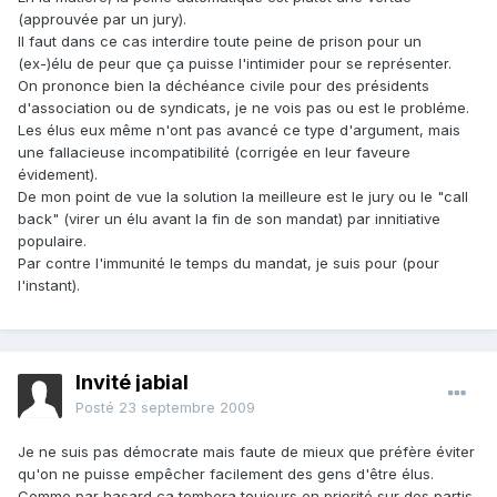
(approuvée par un jury).
Il faut dans ce cas interdire toute peine de prison pour un
(ex-)élu de peur que ça puisse l'intimider pour se représenter.
On prononce bien la déchéance civile pour des présidents
d'association ou de syndicats, je ne vois pas ou est le probléme.
Les élus eux même n'ont pas avancé ce type d'argument, mais
une fallacieuse incompatibilité (corrigée en leur faveure
évidement).
De mon point de vue la solution la meilleure est le jury ou le "call
back" (virer un élu avant la fin de son mandat) par innitiative
populaire.
Par contre l'immunité le temps du mandat, je suis pour (pour
l'instant).
Invité jabial
Posté
23 septembre 2009
Je ne suis pas démocrate mais faute de mieux que préfère éviter
qu'on ne puisse empêcher facilement des gens d'être élus.
Comme par hasard ça tombera toujours en priorité sur des partis