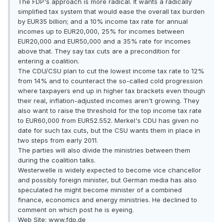
The FDP's approach is more radical. It wants a radically
simplified tax system that would ease the overall tax burden
by EUR35 billion; and a 10% income tax rate for annual
incomes up to EUR20,000, 25% for incomes between
EUR20,000 and EUR50,000 and a 35% rate for incomes
above that. They say tax cuts are a precondition for
entering a coalition.
The CDU/CSU plan to cut the lowest income tax rate to 12%
from 14% and to counteract the so-called cold progression
where taxpayers end up in higher tax brackets even though
their real, inflation-adjusted incomes aren't growing. They
also want to raise the threshold for the top income tax rate
to EUR60,000 from EUR52.552. Merkel's CDU has given no
date for such tax cuts, but the CSU wants them in place in
two steps from early 2011.
The parties will also divide the ministries between them
during the coalition talks.
Westerwelle is widely expected to become vice chancellor
and possibly foreign minister, but German media has also
speculated he might become minister of a combined
finance, economics and energy ministries. He declined to
comment on which post he is eyeing.
Web Site: www.fdp.de