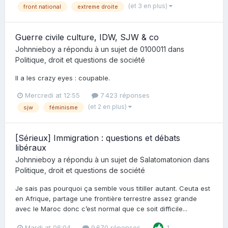
(et 3 en plus)
front national
extreme droite
Guerre civile culture, IDW, SJW & co
Johnnieboy
a répondu à un sujet de
0100011
dans
Politique, droit et questions de société
Il a les crazy eyes : coupable.
Mercredi at 12:55
7 423 réponses
(et 2 en plus)
sjw
féminisme
[Sérieux] Immigration : questions et débats
libéraux
Johnnieboy
a répondu à un sujet de
Salatomatonion
dans
Politique, droit et questions de société
Je sais pas pourquoi ça semble vous titiller autant. Ceuta est
en Afrique, partage une frontière terrestre assez grande
avec le Maroc donc c’est normal que ce soit difficile...
Mardi at 06:04
9 670 réponses
1