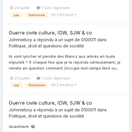
24 juillet
7 423 réponses
(et 2 en plus)
sjw
féminisme
Guerre civile culture, IDW, SJW & co
Johnnieboy
a répondu à un sujet de
0100011
dans
Politique, droit et questions de société
Ils vont lyncher et pendre des Blancs aux arbres en toute
impunité ? À chaque fois que je te réponds sérieusement, je
remets en question comment j’occupe mon temps libre ou...
23 juillet
7 423 réponses
(et 2 en plus)
sjw
féminisme
Guerre civile culture, IDW, SJW & co
Johnnieboy
a répondu à un sujet de
0100011
dans
Politique, droit et questions de société
Quasiment. 😂