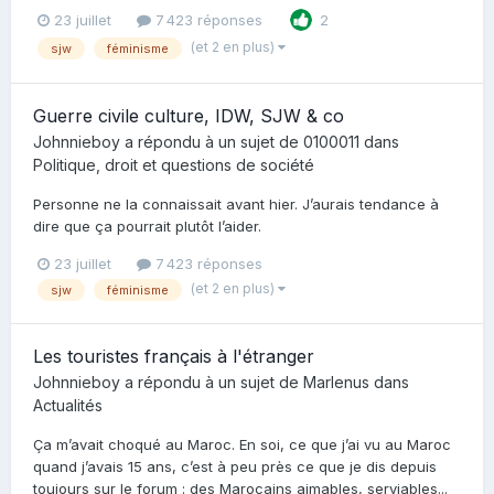
23 juillet
7 423 réponses
2
(et 2 en plus)
sjw
féminisme
Guerre civile culture, IDW, SJW & co
Johnnieboy
a répondu à un sujet de
0100011
dans
Politique, droit et questions de société
Personne ne la connaissait avant hier. J’aurais tendance à
dire que ça pourrait plutôt l’aider.
23 juillet
7 423 réponses
(et 2 en plus)
sjw
féminisme
Les touristes français à l'étranger
Johnnieboy
a répondu à un sujet de
Marlenus
dans
Actualités
Ça m’avait choqué au Maroc. En soi, ce que j’ai vu au Maroc
quand j’avais 15 ans, c’est à peu près ce que je dis depuis
toujours sur le forum : des Marocains aimables, serviables...