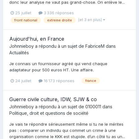
donc leur analyse ne vaut pas grand-chose. On enlève le...
25 juillet
3 336 réponses
(et 3 en plus)
front national
extreme droite
Aujourd'hui, en France
Johnnieboy
a répondu à un sujet de
FabriceM
dans
Actualités
Je connais un fournisseur agréé qui vend chaque
adaptateur pour 500 euros HT. Une affaire.
24 juillet
16 173 réponses
france
Guerre civile culture, IDW, SJW & co
Johnnieboy
a répondu à un sujet de
0100011
dans
Politique, droit et questions de société
Je vais te répondre sérieusement même si tu ne le mérites
pas : comparer un individu qui commet un crime à une
organisation comme le KKK est stupide. d’un côté tu as un...