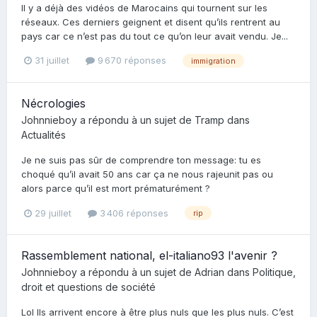
Il y a déjà des vidéos de Marocains qui tournent sur les
réseaux. Ces derniers geignent et disent qu’ils rentrent au
pays car ce n’est pas du tout ce qu’on leur avait vendu. Je...
31 juillet
9 670 réponses
immigration
Nécrologies
Johnnieboy
a répondu à un sujet de
Tramp
dans
Actualités
Je ne suis pas sûr de comprendre ton message: tu es
choqué qu’il avait 50 ans car ça ne nous rajeunit pas ou
alors parce qu’il est mort prématurément ?
29 juillet
3 406 réponses
rip
Rassemblement national, el-italiano93 l'avenir ?
Johnnieboy
a répondu à un sujet de
Adrian
dans
Politique,
droit et questions de société
Lol Ils arrivent encore à être plus nuls que les plus nuls. C’est