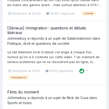
l’Odysee contrairement au film. Les livres qu’on mettait dans
les mains des gamins avant… mais surtout attention à GTA ! ...
Dimanche at 23:20
10 407 réponses
cinema
[Sérieux] Immigration : questions et débats
libéraux
Johnnieboy
a répondu à un sujet de
Salatomatonion
dans
Politique, droit et questions de société
ça fait tellement incel d'utiliser cet angle à chaque fois.
Surtout qu'on a 0 contexte sur cette vidéo. T'as vraiment de
sérieux problèmes qui ne se résoudront pas en ligne, tu...
Dimanche at 10:55
9 670 réponses
7
immigration
Flims du moment
Johnnieboy
a répondu à un sujet de
Nick de Cusa
dans
Sports et loisirs