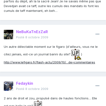
parfois du dépit, ah la la sacré Jean! Je ne savais même pas que
Devedjan avait ce taff, outre les cumuls des mandats ils font les
cumuls de taff maintenant, eh beh…
NeBuKaTnEzZaR
Posté
8 octobre 2009
Un autre délectable moment sur le figaro (d'ailleurs, vous ne le
citez jamais, est-ce un journal banni du site?
)
http://www.lefigaro.fr/flash-actu/2009/10/…de=commentaires
Fedaykin
Posté
8 octobre 2009
2 ans de droit et zou, propulsé dans de hautes fonctions… Elle
est pas belle la vie?