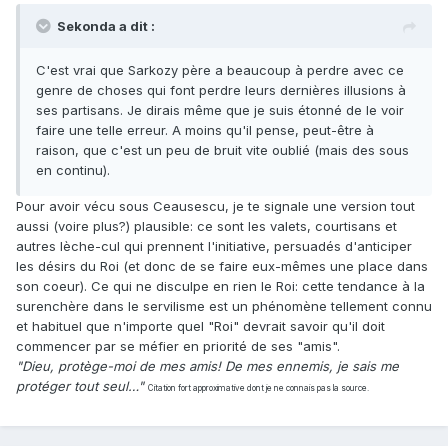
Sekonda a dit :
C'est vrai que Sarkozy père a beaucoup à perdre avec ce
genre de choses qui font perdre leurs dernières illusions à
ses partisans. Je dirais même que je suis étonné de le voir
faire une telle erreur. A moins qu'il pense, peut-être à
raison, que c'est un peu de bruit vite oublié (mais des sous
en continu).
Pour avoir vécu sous Ceausescu, je te signale une version tout
aussi (voire plus?) plausible: ce sont les valets, courtisans et
autres lèche-cul qui prennent l'initiative, persuadés d'anticiper
les désirs du Roi (et donc de se faire eux-mêmes une place dans
son coeur). Ce qui ne disculpe en rien le Roi: cette tendance à la
surenchère dans le servilisme est un phénomène tellement connu
et habituel que n'importe quel "Roi" devrait savoir qu'il doit
commencer par se méfier en priorité de ses "amis".
"Dieu, protège-moi de mes amis! De mes ennemis, je sais me
protéger tout seul…"
Citation fort approximative dont je ne connais pas la source.