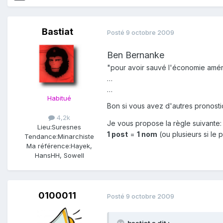
Bastiat
Posté
9 octobre 2009
Ben Bernanke
"pour avoir sauvé l'économie améric
…
…
Habitué
Bon si vous avez d'autres pronost
4,2k
Je vous propose la règle suivante:
Lieu:
Suresnes
1 post
=
1 nom
(ou plusieurs si le 
Tendance:
Minarchiste
Ma référence:
Hayek,
HansHH, Sowell
0100011
Posté
9 octobre 2009