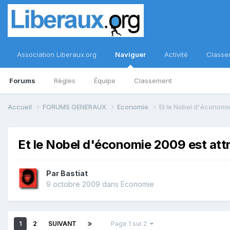
Association Liberaux.org
Naviguer
Activité
Classe
Forums
Règles
Équipe
Classement
Accueil
FORUMS GENERAUX
Economie
Et le Nobel d'économie
Et le Nobel d'économie 2009 est attr
Par
Bastiat
9 octobre 2009
dans
Economie
1
2
SUIVANT
Page 1 sur 2