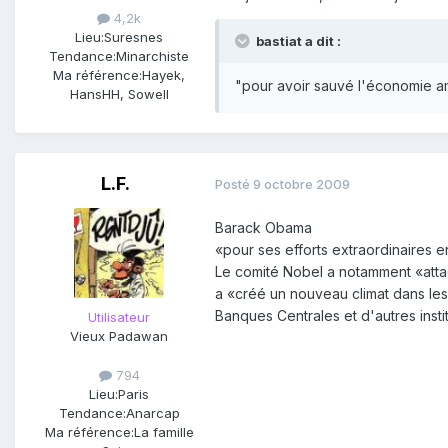
4,2k
Lieu:
Suresnes
bastiat a dit :
Tendance:
Minarchiste
Ma référence:
Hayek,
"pour avoir sauvé l'économie amé
HansHH, Sowell
L.F.
Posté
9 octobre 2009
Barack Obama
«pour ses efforts extraordinaires 
Le comité Nobel a notamment «atta
a «créé un nouveau climat dans les 
Banques Centrales et d'autres insti
Utilisateur
Vieux Padawan
794
Lieu:
Paris
Tendance:
Anarcap
Ma référence:
La famille