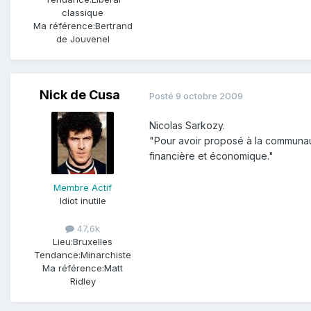
classique
Ma référence:
Bertrand
de Jouvenel
Nick de Cusa
Posté
9 octobre 2009
Nicolas Sarkozy.
"Pour avoir proposé à la communauté
financière et économique."
Membre Actif
Idiot inutile
47,6k
Lieu:
Bruxelles
Tendance:
Minarchiste
Ma référence:
Matt
Ridley