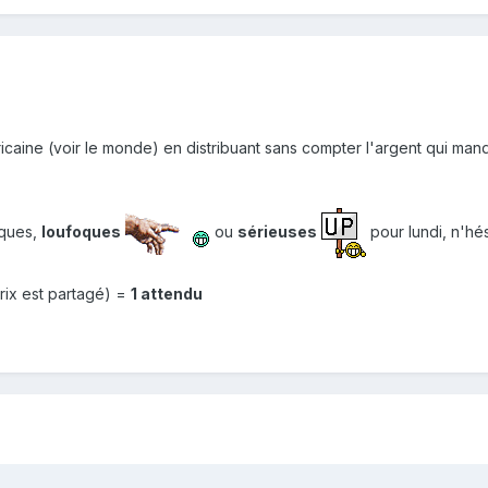
aine (voir le monde) en distribuant sans compter l'argent qui manqu
iques,
loufoques
ou
sérieuses
pour lundi, n'hé
prix est partagé) =
1 attendu