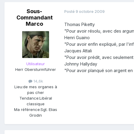
Sous-
Posté
9 octobre 2009
Commandant
Marco
Thomas Piketty
"Pour avoir résolu, avec des argume
Henri Guaino
"Pour avoir enfin expliqué, par l'i
Jacques Attali
"Pour avoir prédit, avec seulement 
Utilisateur
Johnny Hallyday
Herr Obersturmführer
"Pour avoir planqué son argent en
14,6k
Lieu:
de mes organes à
pas cher
Tendance:
Libéral
classique
Ma référence:
Sgt. Elias
Grodin