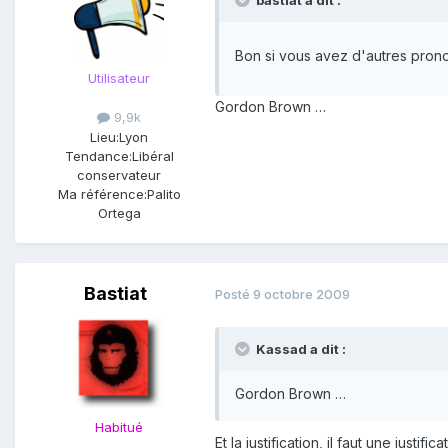
bastiat a dit :
Bon si vous avez d'autres pron
Utilisateur
Gordon Brown …
9,9k
Lieu:
Lyon
Tendance:
Libéral
conservateur
Ma référence:
Palito
Ortega
Bastiat
Posté
9 octobre 2009
Kassad a dit :
Gordon Brown …
Habitué
Et la justification, il faut une justif