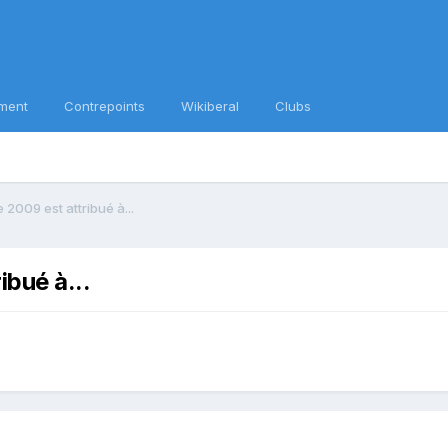
ment
Contrepoints
Wikiberal
Clubs
 2009 est attribué à...
ibué à...