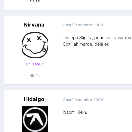
Seize
Nirvana
Posté
9 octobre 2009
Joseph Stiglitz, pour ses travaux s
Edit : ah merde, déjà eu
Utilisateur
9k
Hidalgo
Posté
9 octobre 2009
Naomi Klein.