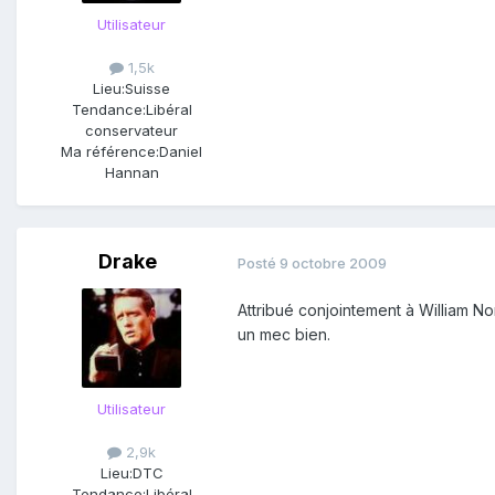
Utilisateur
1,5k
Lieu:
Suisse
Tendance:
Libéral
conservateur
Ma référence:
Daniel
Hannan
Drake
Posté
9 octobre 2009
Attribué conjointement à William No
un mec bien.
Utilisateur
2,9k
Lieu:
DTC
Tendance:
Libéral