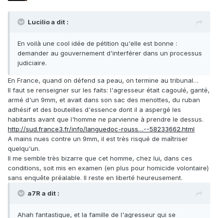
Lucilio a dit :
En voilà une cool idée de pétition qu'elle est bonne :
demander au gouvernement d'interférer dans un processus
judiciaire.
En France, quand on défend sa peau, on termine au tribunal…
Il faut se renseigner sur les faits: l'agresseur était cagoulé, ganté,
armé d'un 9mm, et avait dans son sac des menottes, du ruban
adhésif et des bouteilles d'essence dont il a aspergé les
habitants avant que l'homme ne parvienne à prendre le dessus.
http://sud.france3.fr/info/languedoc-rouss…--58233662.html
A mains nues contre un 9mm, il est très risqué de maîtriser
quelqu'un.
Il me semble très bizarre que cet homme, chez lui, dans ces
conditions, soit mis en examen (en plus pour homicide volontaire)
sans enquête préalable. Il reste en liberté heureusement.
a7R a dit :
Ahah fantastique, et la famille de l'agresseur qui se