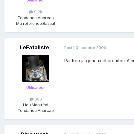
Utilisateur
9,2k
Tendance:
Anarcap
Ma référence:
Bastiat
LeFataliste
Posté
31 octobre 2009
Par trop jargoneux et brouillon. À
Utilisateur
300
Lieu:
Montréal
Tendance:
Anarcap