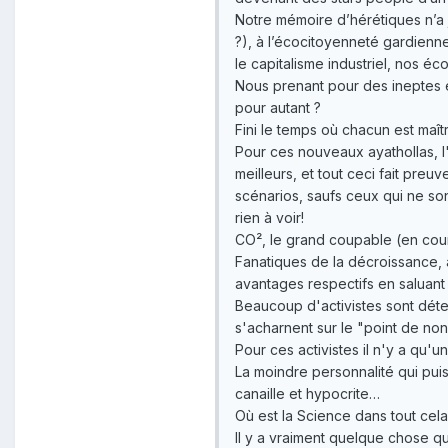
Notre mémoire d’hérétiques n’a 
?), à l’écocitoyenneté gardien
le capitalisme industriel, nos éc
Nous prenant pour des ineptes en
pour autant ?
Fini le temps où chacun est maît
Pour ces nouveaux ayathollas, l
meilleurs, et tout ceci fait preu
scénarios, saufs ceux qui ne sont
rien à voir!
CO², le grand coupable (en cour
Fanatiques de la décroissance, a
avantages respectifs en saluant
Beaucoup d'activistes sont déter
s'acharnent sur le "point de non
Pour ces activistes il n'y a qu'u
La moindre personnalité qui pui
canaille et hypocrite…
Où est la Science dans tout cela
Il y a vraiment quelque chose q