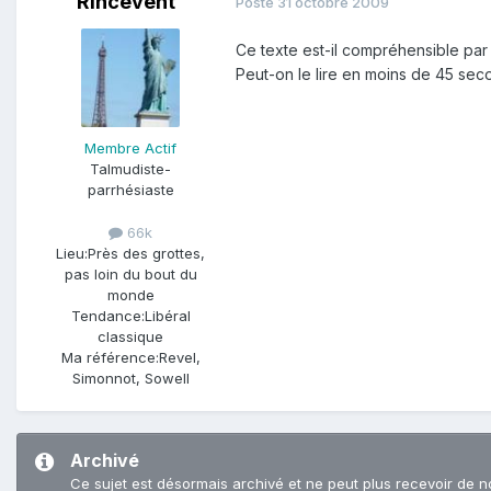
Rincevent
Posté
31 octobre 2009
Ce texte est-il compréhensible par q
Peut-on le lire en moins de 45 seco
Membre Actif
Talmudiste-
parrhésiaste
66k
Lieu:
Près des grottes,
pas loin du bout du
monde
Tendance:
Libéral
classique
Ma référence:
Revel,
Simonnot, Sowell
Archivé
Ce sujet est désormais archivé et ne peut plus recevoir de n