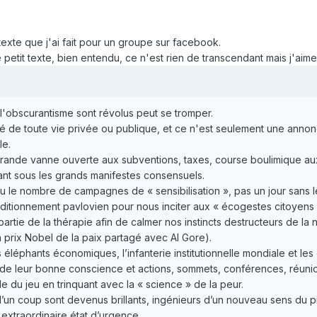
texte que j'ai fait pour un groupe sur facebook.
 petit texte, bien entendu, ce n'est rien de transcendant mais j'aimer
 l'obscurantisme sont révolus peut se tromper.
é de toute vie privée ou publique, et ce n'est seulement une annon
le.
rande vanne ouverte aux subventions, taxes, course boulimique aux r
ant sous les grands manifestes consensuels.
s vu le nombre de campagnes de « sensibilisation », pas un jour sans l
ditionnement pavlovien pour nous inciter aux « écogestes citoyens 
partie de la thérapie afin de calmer nos instincts destructeurs de la
 prix Nobel de la paix partagé avec Al Gore).
s éléphants économiques, l’infanterie institutionnelle mondiale et l
 de leur bonne conscience et actions, sommets, conférences, réunion
 du jeu en trinquant avec la « science » de la peur.
un coup sont devenus brillants, ingénieurs d’un nouveau sens du prog
extraordinaire état d’urgence.