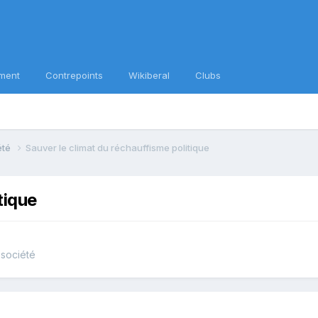
ment
Contrepoints
Wikiberal
Clubs
iété
Sauver le climat du réchauffisme politique
tique
 société