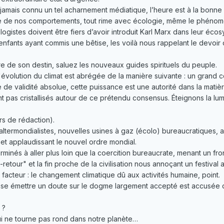
jamais connu un tel acharnement médiatique, l’heure est à la bonne
ne de nos comportements, tout rime avec écologie, même le phénom
ologistes doivent être fiers d’avoir introduit Karl Marx dans leur éc
fants ayant commis une bêtise, les voilà nous rappelant le devoir d
re de son destin, saluez les nouveaux guides spirituels du peuple.
'évolution du climat est abrégée de la manière suivante : un grand
ve de validité absolue, cette puissance est une autorité dans la matièr
 pas cristallisés autour de ce prétendu consensus. Éteignons la lumiè
s de rédaction).
ltermondialistes, nouvelles usines à gaz (écolo) bureaucratiques, an
 et applaudissant le nouvel ordre mondial.
minés à aller plus loin que la coercition bureaucrate, menant un fron
-retour" et la fin proche de la civilisation nous annoçant un festiva
n facteur : le changement climatique dû aux activités humaine, point.
sse émettre un doute sur le dogme largement accepté est accusée d
 ?
ui ne tourne pas rond dans notre planète…