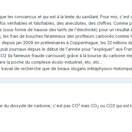
e les convaincus et qui est à la limite du saoûlant. Pour moi, c'est d
infos vérifiables et falsifiables, des anecdotes, des chiffres. Comme
ous forme de hausse des tarifs de l'électricité) pour un résultat in
, les frais de bouches faramineux des profiteurs carbonés comme le
 depuis jan 2009 en préliminaires à Coppenhague, les 22 millions d
 pub journaux depuis le début de l'année pour "expliquer" aux Fran
O2 (la fameuse fraude carrousel) grâce à la bourse du carbone mise 
ns la poche du complexe écolo-industriel, etc, etc…
 travail de recherche que de beaux slogans métaphysico-historiques
mule du dioxyde de carbone, c'est pas CO² mais CO
ou CO2 qui est to
2