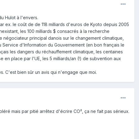
u Hulot à l'envers.
 par ex. le coût de de 118 milliards d'euros de Kyoto depuis 2005
existant, les 100 milliards $ consacrés à la recherche
 négociateur principal danois sur le changement climatique,
u Service d'Information du Gouvernement (en bon français le
çais les dangers du réchauffement climatique, les centaines
en place par l'UE, les 5 milliards/an (!) de subvention aux
. C'est bien sûr un avis qui n'engage que moi.
léré mais par pitié arrêtez d'écrire CO², ça ne fait pas sérieux.