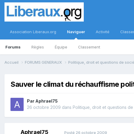
Association Liberaux.org
Naviguer
Activité
Classe
Forums
Règles
Équipe
Classement
Accueil
FORUMS GENERAUX
Politique, droit et questions de soc
Sauver le climat du réchauffisme poli
Par
Aphrael75
26 octobre 2009
dans
Politique, droit et questions de
Aphrael75
Posté
26 octobre 2009