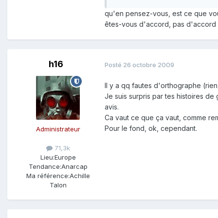
qu'en pensez-vous, est ce que vou
êtes-vous d'accord, pas d'accord a
h16
Posté
26 octobre 2009
Il y a qq fautes d'orthographe (rie
Je suis surpris par tes histoires de
avis.
Ca vaut ce que ça vaut, comme re
Pour le fond, ok, cependant.
Administrateur
71,3k
Lieu:
Europe
Tendance:
Anarcap
Ma référence:
Achille
Talon