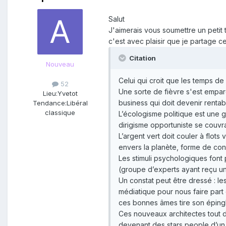
Salut
J'aimerais vous soumettre un petit 
c'est avec plaisir que je partage ce
Citation
Nouveau
Celui qui croit que les temps de
52
Une sorte de fièvre s'est empar
Lieu:
Yvetot
business qui doit devenir rentab
Tendance:
Libéral
classique
L’écologisme politique est une g
dirigisme opportuniste se couvr
L’argent vert doit couler à flot
envers la planète, forme de con
Les stimuli psychologiques font 
(groupe d’experts ayant reçu un
Un constat peut être dressé : le
médiatique pour nous faire part
ces bonnes âmes tire son épingle
Ces nouveaux architectes tout d’
devenant des stars people d’un 