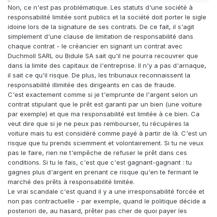
Non, ce n'est pas problématique. Les statuts d'une société à
responsabilité limitée sont publics et la société doit porter le sigle
idoine lors de la signature de ses contrats. De ce fait, il s'agit
simplement d'une clause de limitation de responsabilité dans
chaque contrat - le créancier en signant un contrat avec
Duchmoll SARL ou Bidule SA sait qu'il ne pourra recouvrer que
dans la limite des capitaux de l'entreprise. Il n'y a pas d'arnaque,
il sait ce qu'il risque. De plus, les tribunaux reconnaissent la
responsabilité illimitée des dirigeants en cas de fraude.
C'est exactement comme si je t'emprunte de l'argent selon un
contrat stipulant que le prêt est garanti par un bien (une voiture
par exemple) et que ma responsabilité est limitée à ce bien. Ca
veut dire que si je ne peux pas rembourser, tu récupères la
voiture mais tu est considéré comme payé à partir de là. C'est un
risque que tu prends sciemment et volontairement. Si tu ne veux
pas le faire, rien ne t'empêche de refuser le prêt dans ces
conditions. Si tu le fais, c'est que c'est gagnant-gagnant : tu
gagnes plus d'argent en prenant ce risque qu'en te fermant le
marché des prêts à responsabilité limitée.
Le vrai scandale c'est quand il y a une irresponsabilité forcée et
non pas contractuelle - par exemple, quand le politique décide a
posteriori de, au hasard, prêter pas cher de quoi payer les