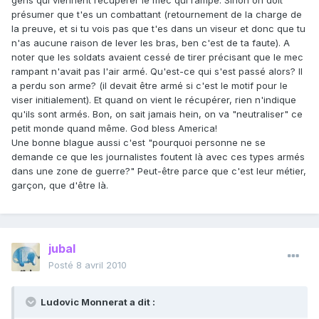
gens qui viennent récupérer le mec qui rampe. Sinon on doit
présumer que t'es un combattant (retournement de la charge de
la preuve, et si tu vois pas que t'es dans un viseur et donc que tu
n'as aucune raison de lever les bras, ben c'est de ta faute). A
noter que les soldats avaient cessé de tirer précisant que le mec
rampant n'avait pas l'air armé. Qu'est-ce qui s'est passé alors? Il
a perdu son arme? (il devait être armé si c'est le motif pour le
viser initialement). Et quand on vient le récupérer, rien n'indique
qu'ils sont armés. Bon, on sait jamais hein, on va "neutraliser" ce
petit monde quand même. God bless America!
Une bonne blague aussi c'est "pourquoi personne ne se
demande ce que les journalistes foutent là avec ces types armés
dans une zone de guerre?" Peut-être parce que c'est leur métier,
garçon, que d'être là.
jubal
Posté
8 avril 2010
Ludovic Monnerat a dit :