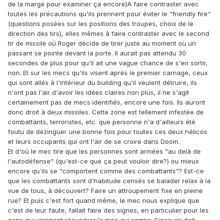
de la marge pour examiner ça encore)A faire contraster avec
toutes les précautions qu'ils prennent pour éviter le "friendly fire"
(questions posées sur les positions des troupes, choix de le
direction des tirs), elles mêmes à faire contraster avec le second
tir de missile où Roger décide de tirer juste au moment où un
passant se pointe devant la porte. Il aurait pas attendu 30
secondes de plus pour qu'il ait une vague chance de s'en sortir,
non. Et sur les mecs qu'ils visent après le premier carnage, ceux
qui sont allés à l'intérieur du building qu'il veulent détruire, ils
n'ont pas l'air d'avoir les idées claires non plus, il ne s'agit
certainement pas de mecs identifiés, encore une fois. Ils auront
donc droit à deux missiles. Cette zone est tellement infestée de
combattants, terroristes, etc. que personne n'a d'ailleurs été
foutu de dézinguer une bonne fois pour toutes ces deux hélicos
et leurs occupants qui ont l'air de se croire dans Doom.
Et d'où le mec tire que les personnes sont armées "au delà de
l'autodéfense" (qu'est-ce que ça peut vouloir dire?) ou mieux
encore qu'ils se "comportent comme des combattants"? Est-ce
que les combattants sont d'habitude censés se balader relax à la
vue de tous, à découvert? Faire un attroupement fixe en pleine
rue? Et puis c'est fort quand même, le mec nous explique que
c'est de leur faute, fallait faire des signes, en particulier pour les