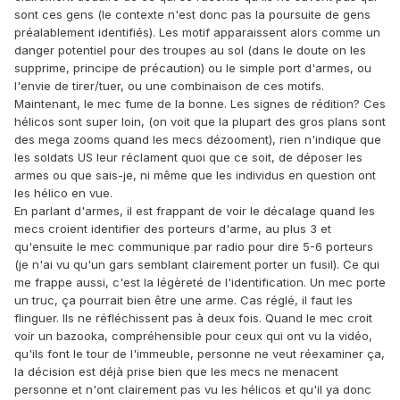
sont ces gens (le contexte n'est donc pas la poursuite de gens
préalablement identifiés). Les motif apparaissent alors comme un
danger potentiel pour des troupes au sol (dans le doute on les
supprime, principe de précaution) ou le simple port d'armes, ou
l'envie de tirer/tuer, ou une combinaison de ces motifs.
Maintenant, le mec fume de la bonne. Les signes de rédition? Ces
hélicos sont super loin, (on voit que la plupart des gros plans sont
des mega zooms quand les mecs dézooment), rien n'indique que
les soldats US leur réclament quoi que ce soit, de déposer les
armes ou que sais-je, ni même que les individus en question ont
les hélico en vue.
En parlant d'armes, il est frappant de voir le décalage quand les
mecs croient identifier des porteurs d'arme, au plus 3 et
qu'ensuite le mec communique par radio pour dire 5-6 porteurs
(je n'ai vu qu'un gars semblant clairement porter un fusil). Ce qui
me frappe aussi, c'est la légèreté de l'identification. Un mec porte
un truc, ça pourrait bien être une arme. Cas réglé, il faut les
flinguer. Ils ne réfléchissent pas à deux fois. Quand le mec croit
voir un bazooka, compréhensible pour ceux qui ont vu la vidéo,
qu'ils font le tour de l'immeuble, personne ne veut réexaminer ça,
la décision est déjà prise bien que les mecs ne menacent
personne et n'ont clairement pas vu les hélicos et qu'il ya donc