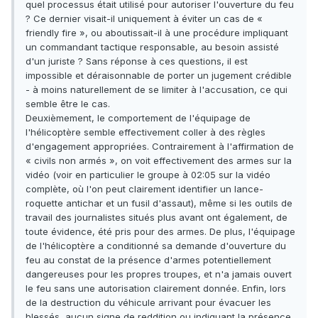
quel processus était utilisé pour autoriser l'ouverture du feu
? Ce dernier visait-il uniquement à éviter un cas de «
friendly fire », ou aboutissait-il à une procédure impliquant
un commandant tactique responsable, au besoin assisté
d'un juriste ? Sans réponse à ces questions, il est
impossible et déraisonnable de porter un jugement crédible
- à moins naturellement de se limiter à l'accusation, ce qui
semble être le cas.
Deuxièmement, le comportement de l'équipage de
l'hélicoptère semble effectivement coller à des règles
d'engagement appropriées. Contrairement à l'affirmation de
« civils non armés », on voit effectivement des armes sur la
vidéo (voir en particulier le groupe à 02:05 sur la vidéo
complète, où l'on peut clairement identifier un lance-
roquette antichar et un fusil d'assaut), même si les outils de
travail des journalistes situés plus avant ont également, de
toute évidence, été pris pour des armes. De plus, l'équipage
de l'hélicoptère a conditionné sa demande d'ouverture du
feu au constat de la présence d'armes potentiellement
dangereuses pour les propres troupes, et n'a jamais ouvert
le feu sans une autorisation clairement donnée. Enfin, lors
de la destruction du véhicule arrivant pour évacuer les
blessés, aucun signe de reddition ou indiquant la présence