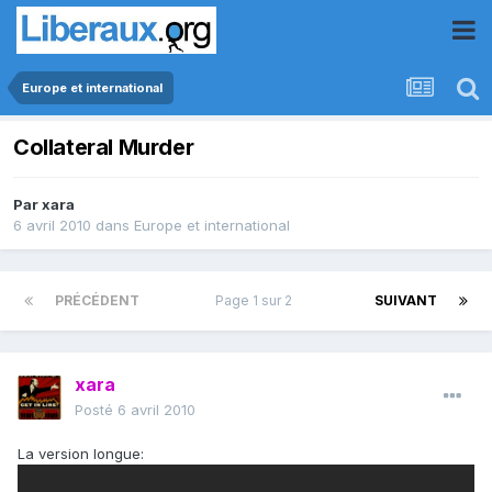
Europe et international
Collateral Murder
Par
xara
6 avril 2010
dans
Europe et international
PRÉCÉDENT
Page 1 sur 2
SUIVANT
xara
Posté
6 avril 2010
La version longue: