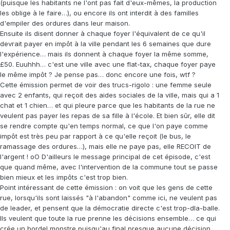
(puisque les habitants ne l'ont pas fait d'eux-mêmes, la production
les oblige à le faire…), ou encore ils ont interdit à des familles
d'empiler des ordures dans leur maison.
Ensuite ils disent donner à chaque foyer l'équivalent de ce qu'il
devrait payer en impôt à la ville pendant les 6 semaines que dure
l'expérience… mais ils donnent à chaque foyer la même somme,
£50. Euuhhh… c'est une ville avec une flat-tax, chaque foyer paye
le même impôt ? Je pense pas… donc encore une fois, wtf ?
Cette émission permet de voir des trucs-rigolo : une femme seule
avec 2 enfants, qui reçoit des aides sociales de la ville, mais qui a 1
chat et 1 chien… et qui pleure parce que les habitants de la rue ne
veulent pas payer les repas de sa fille à l'école. Et bien sûr, elle dit
se rendre compte qu'en temps normal, ce que l'on paye comme
impôt est très peu par rapport à ce qu'elle reçoit (le bus, le
ramassage des ordures…), mais elle ne paye pas, elle RECOIT de
l'argent ! oO D'ailleurs le message principal de cet épisode, c'est
que quand même, avec l'intervention de la commune tout se passe
bien mieux et les impôts c'est trop bien.
Point intéressant de cette émission : on voit que les gens de cette
rue, lorsqu'ils sont laissés "à l'abandon" comme ici, ne veulent pas
de leader, et pensent que la démocratie directe c'est trop-dla-balle.
Ils veulent que toute la rue prenne les décisions ensemble… ce qui
crée un bordel monstre puisqu'au final presque aucune décision