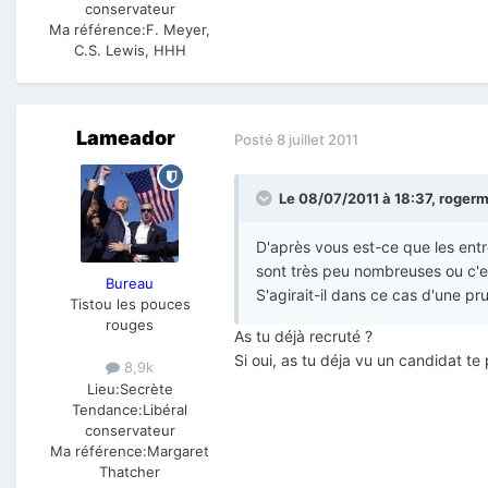
conservateur
Ma référence:
F. Meyer,
C.S. Lewis, HHH
Lameador
Posté
8 juillet 2011
Le 08/07/2011 à 18:37, rogermil
D'après vous est-ce que les entr
sont très peu nombreuses ou c'e
Bureau
S'agirait-il dans ce cas d'une 
Tistou les pouces
rouges
As tu déjà recruté ?
Si oui, as tu déja vu un candidat t
8,9k
Lieu:
Secrète
Tendance:
Libéral
conservateur
Ma référence:
Margaret
Thatcher