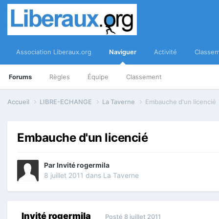
Association Liberaux.org
Naviguer
Activité
Classe
Forums
Règles
Équipe
Classement
Accueil
LIBRE-ECHANGE
La Taverne
Embauche d'un licencié
Embauche d'un licencié
Par Invité rogermila
8 juillet 2011
dans
La Taverne
Invité rogermila
Posté
8 juillet 2011