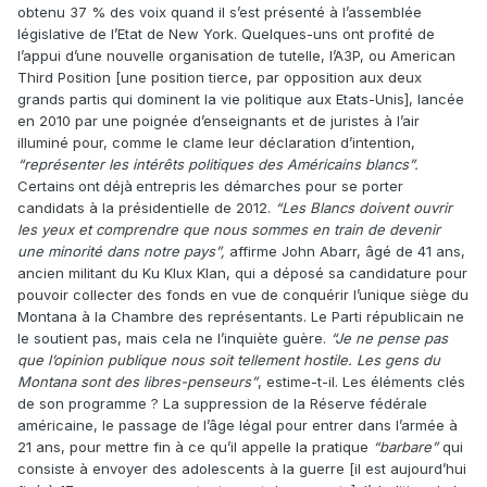
obtenu 37 % des voix quand il s’est présenté à l’assemblée
législative de l’Etat de New York. Quelques-uns ont profité de
l’appui d’une nouvelle organisation de tutelle, l’A3P, ou American
Third Position [une position tierce, par opposition aux deux
grands partis qui dominent la vie politique aux Etats-Unis], lancée
en 2010 par une poignée d’enseignants et de juristes à l’air
illuminé pour, comme le clame leur déclaration d’intention,
“représenter les intérêts politiques des Américains blancs”.
Certains ont déjà entrepris les démarches pour se porter
candidats à la présidentielle de 2012.
“Les Blancs doivent ouvrir
les yeux et comprendre que nous sommes en train de devenir
une minorité dans notre pays”,
affirme John Abarr, âgé de 41 ans,
ancien militant du Ku Klux Klan, qui a déposé sa candidature pour
pouvoir collecter des fonds en vue de conquérir l’unique siège du
Montana à la Chambre des représentants. Le Parti républicain ne
le soutient pas, mais cela ne l’inquiète guère.
“Je ne pense pas
que l’opinion publique nous soit tellement hostile. Les gens du
Montana sont des libres-penseurs”
, estime-t-il. Les éléments clés
de son programme ? La suppression de la Réserve fédérale
américaine, le passage de l’âge légal pour entrer dans l’armée à
21 ans, pour mettre fin à ce qu’il appelle la pratique
“barbare”
qui
consiste à envoyer des adolescents à la guerre [il est aujourd’hui