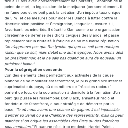
fixé à 17 ans avec consententement des parents], l’abolition de la
peine de mort, la légalisation de la marijuana (personnellement, il
ne fume pas et ne boit pas), la création d’un impôt à taux unique
de 5 %, et des mesures pour aider les Blancs à lutter contre la
discrimination positive et l’immigration, lesquelles, assure-t-il,
favorisent les minorités. Il décrit le Klan comme une organisation
chrétienne de défense des droits civiques des Blancs, et passe
rapidement sur la brutalité à l’origine de sa mauvaise réputation.
“Je n’approuve pas que l’on lynche qui que ce soit pour quelque
raison que ce soit, mais c’était une autre époque. Nous avons déjà
un président noir, et je ne sais pas quand on aura de nouveau un
président blanc.”
Pour la ségrégation consentie
L’un des éléments clés permettant aux activistes de la cause
blanche de se mobiliser est Stormfront, le plus grand site Internet
suprématiste du pays, où des milliers de “réalistes raciaux”
parlent de tout, de la scolarisation à domicile à la formation d’un
parti qui puisse les rassembler. Don Black, animateur radio et
fondateur de Stormfront, a pour stratégie de démarrer par la
base,
“là où nous avons une chance de gagner. Il est impossible
d’entrer au Sénat ou à la Chambre des représentants, mais ça peut
marcher si on brigue les assemblées des Etats ou des fonctions
plus modestes.”
Et aucune n’est trop modeste. Harriet Paletti,