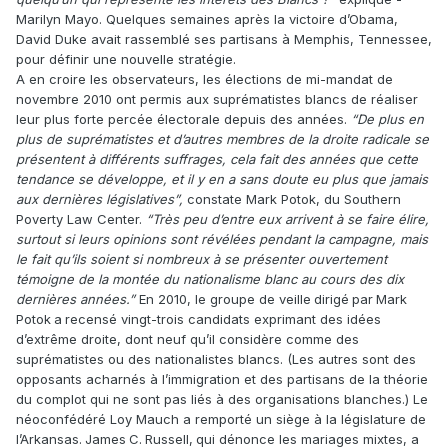
Marilyn Mayo. Quelques semaines après la victoire d’Obama,
David Duke avait rassemblé ses partisans à Memphis, Tennessee,
pour définir une nouvelle stratégie.
A en croire les observateurs, les élections de mi-mandat de
novembre 2010 ont permis aux suprématistes blancs de ­réaliser
leur plus forte percée électorale depuis des années.
“De plus en
plus de suprématistes et d’autres membres de la droite radicale se
présentent à différents suffrages, cela fait des années que cette
tendance se développe, et il y en a sans doute eu plus que jamais
aux dernières législatives”,
constate Mark Potok, du Southern
Poverty Law Center.
“Très peu d’entre eux arrivent à se faire élire,
surtout si leurs opinions sont révélées pendant la campagne, mais
le fait qu’ils soient si nombreux à se présenter ouvertement
témoigne de la montée du nationalisme blanc au cours des dix
dernières années.”
En 2010, le groupe de veille dirigé par Mark
Potok a recensé vingt-trois candidats exprimant des idées
d’extrême droite, dont neuf qu’il considère comme des
suprématistes ou des nationalistes blancs. (Les autres sont des
opposants acharnés à l’immigration et des partisans de la théorie
du complot qui ne sont pas liés à des organisations blanches.) Le
néoconfédéré Loy Mauch a remporté un siège à la législature de
l’Arkansas. James C. Russell, qui dénonce les mariages mixtes, a