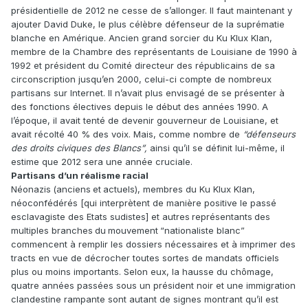
présidentielle de 2012 ne cesse de s’allonger. Il faut maintenant y
ajouter David Duke, le plus célèbre défenseur de la suprématie
blanche en Amérique. Ancien grand sorcier du Ku Klux Klan,
membre de la Chambre des représentants de Louisiane de 1990 à
1992 et président du Comité directeur des républicains de sa
circonscription jusqu’en 2000, celui-ci compte de nombreux
partisans sur Internet. Il n’avait plus envisagé de se présenter à
des fonctions électives depuis le début des années 1990. A
l’époque, il avait tenté de devenir gouverneur de Louisiane, et
avait récolté 40 % des voix. Mais, comme nombre de
“défenseurs
des droits civiques des Blancs”,
ainsi qu’il se définit lui-même, il
estime que 2012 sera une année cruciale.
Partisans d’un réalisme racial
Néonazis (anciens et actuels), membres du Ku Klux Klan,
néoconfé­dérés [qui interprètent de manière positive le passé
esclavagiste des Etats sudistes] et autres représentants des
multiples branches du mouvement “nationaliste blanc”
commencent à remplir les dossiers nécessaires et à imprimer des
tracts en vue de décrocher toutes sortes de mandats officiels
plus ou moins importants. Selon eux, la hausse du chômage,
quatre années passées sous un président noir et une immigration
clandestine rampante sont autant de signes montrant qu’il est