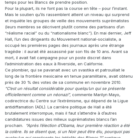
temps pour les Blancs de prendre position.
Pour la plupart, ils ne font pas la course en tête – pour l’instant.
Mais le soutien qu’ils rassemblent atteint un niveau qui surprend
et inquiète les groupes de veille des mouvements suprématistes
(leurs membres se décrivent plutôt comme des partisans d’un
“réalisme racial” ou du “nationalisme blanc”). En mai dernier, Jeff
Hall, l’un des dirigeants du Mouvement national-socialiste, a
occupé les premières pages des journaux après une étrange
tragédie : il aurait été assassiné par son fils de 10 ans. Avant sa
mort, il avait fait campagne pour un poste discret dans
l’administration des eaux à Riverside, en Californie.
Ce plombier, qui se pavanait avec un ­svastika et patrouillait le
long de la frontière mexicaine en tenue paramilitaire, avait obtenu
près de 30 % des votes de sa ­commune en novembre 2010.
“C’est un résultat considérable pour quelqu’un qui se présente
officiellement comme un néonazi”,
commente Marilyn Mayo,
codirectrice du Centre sur l’extrémisme, qui dépend de la Ligue
antidiffamation (ADL). La carrière politique de Hall a été
brutalement interrompue, mais il faut s’attendre à d’autres
candidatures issues des milieux suprématistes blancs l’an
prochain.
“Après l’élection d’Obama, leur première réaction a été
la colère. Ils se disent que, si un Noir peut être élu, pourquoi pas
quelqu’un qui représente les intérêts des Blancs ?”
explique ­