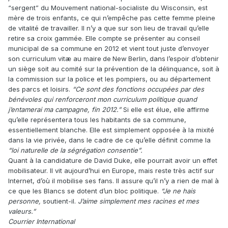
“sergent” du Mouvement national-socialiste du Wisconsin, est
mère de trois enfants, ce qui n’empêche pas cette femme pleine
de vitalité de travailler. Il n’y a que sur son lieu de travail qu’elle
retire sa croix gammée. Elle compte se présenter au conseil
municipal de sa commune en 2012 et vient tout juste d’envoyer
son curriculum vitæ au maire de New Berlin, dans l’espoir ­d’obtenir
un siège soit au comité sur la ­prévention de la délinquance, soit à
la commission sur la police et les pompiers, ou au département
des parcs et loisirs.
“Ce sont des fonctions occupées par des
bénévoles qui renforceront mon curriculum politique quand
j’entamerai ma campagne, fin 2012.”
Si elle est élue, elle affirme
qu’elle représentera tous les habitants de sa commune,
essentiellement blanche. Elle est simplement opposée à la mixité
dans la vie privée, dans le cadre de ce qu’elle définit comme la
“loi naturelle de la ségrégation consentie”.
Quant à la candidature de David Duke, elle pourrait avoir un effet
mobilisateur. Il vit aujourd’hui en Europe, mais reste très actif sur
Internet, d’où il mobilise ses fans. Il assure qu’il n’y a rien de mal à
ce que les Blancs se dotent d’un bloc politique.
“Je ne hais
personne,
soutient-il.
J’aime simplement mes racines et mes
valeurs.”
Courrier International