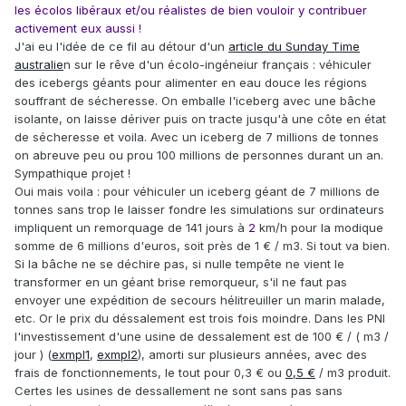
les écolos libéraux et/ou réalistes de bien vouloir y contribuer
activement eux aussi !
J'ai eu l'idée de ce fil au détour d'un
article du Sunday Time
australie
n sur le rêve d'un écolo-ingéneiur français : véhiculer
des icebergs géants pour alimenter en eau douce les régions
souffrant de sécheresse. On emballe l'iceberg avec une bâche
isolante, on laisse dériver puis on tracte jusqu'à une côte en état
de sécheresse et voila. Avec un iceberg de 7 millions de tonnes
on abreuve peu ou prou 100 millions de personnes durant un an.
Sympathique projet !
Oui mais voila : pour véhiculer un iceberg géant de 7 millions de
tonnes sans trop le laisser fondre les simulations sur ordinateurs
impliquent un remorquage de 141 jours à
2
km/h pour la modique
somme de 6 millions d'euros, soit près de 1 € / m3. Si tout va bien.
Si la bâche ne se déchire pas, si nulle tempête ne vient le
transformer en un géant brise remorqueur, s'il ne faut pas
envoyer une expédition de secours hélitreuiller un marin malade,
etc. Or le prix du déssalement est trois fois moindre. Dans les PNI
l'investissement d'une usine de dessalement est de 100 € / ( m3 /
jour ) (
exmpl1
,
exmpl2
), amorti sur plusieurs années, avec des
frais de fonctionnements, le tout pour 0,3 € ou
0,5 €
/ m3 produit.
Certes les usines de dessallement ne sont sans pas sans