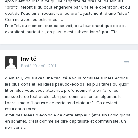
éprouvent pour tout ce qui se rapporte de près ou de loin au
"profit", feront fi du coût engendré par une telle opération, et du
coût de l'eau ainsi récupérée, au profit, justement, d'une "idée".
Comme avec les éoliennes ….
En effet, du moment que ça se voit, peu leur chaut que ce soit
exorbitant, surtout si, en plus, c'est subventionné par l'État.
Invité
Posté
10 août 2011
c'est fou, vous avez une facilité a vous focaliser sur les ecolos
les plus cons et les idées pseudo-ecolos les plus tarés ou quoi?
Et en plus vous vous attachez profondement a en faire les
mascotte de tout ecolo….Un peu comme si on amalgamait le
liberalisme a "l'oeuvre de certains dictateurs"…Ca devient
insultant a force.
Avoir des idées d'ecologie de cette ampleur (etre un Ecolo global
en somme), c'est comme se dire capitaliste et communiste, un
non sens…