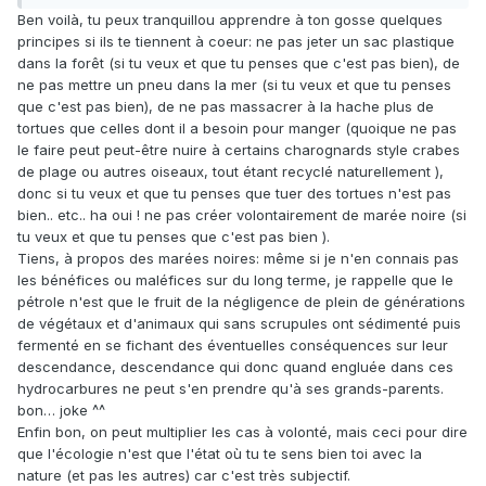
Ben voilà, tu peux tranquillou apprendre à ton gosse quelques
principes si ils te tiennent à coeur: ne pas jeter un sac plastique
dans la forêt (si tu veux et que tu penses que c'est pas bien), de
ne pas mettre un pneu dans la mer (si tu veux et que tu penses
que c'est pas bien), de ne pas massacrer à la hache plus de
tortues que celles dont il a besoin pour manger (quoique ne pas
le faire peut peut-être nuire à certains charognards style crabes
de plage ou autres oiseaux, tout étant recyclé naturellement ),
donc si tu veux et que tu penses que tuer des tortues n'est pas
bien.. etc.. ha oui ! ne pas créer volontairement de marée noire (si
tu veux et que tu penses que c'est pas bien ).
Tiens, à propos des marées noires: même si je n'en connais pas
les bénéfices ou maléfices sur du long terme, je rappelle que le
pétrole n'est que le fruit de la négligence de plein de générations
de végétaux et d'animaux qui sans scrupules ont sédimenté puis
fermenté en se fichant des éventuelles conséquences sur leur
descendance, descendance qui donc quand engluée dans ces
hydrocarbures ne peut s'en prendre qu'à ses grands-parents.
bon… joke ^^
Enfin bon, on peut multiplier les cas à volonté, mais ceci pour dire
que l'écologie n'est que l'état où tu te sens bien toi avec la
nature (et pas les autres) car c'est très subjectif.