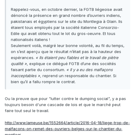
Rappelez-vous, en octobre dernier, la FGTB liégeoise avait
dénoncé la présence en grand nombre d’ouvriers indiens,
pakistanais et égyptiens sur le site du Montlegia à Glain. Ils
étaient tous employés par la société italienne Consorzio-
Edile qui avait obtenu tout le lot du gros-oeuvre. Et tous
nationalisés italiens !
Seulement voilà, malgré leur bonne volonté, au fil du temps,
on s’est aperçu que le résultat n’était pas à la hauteur des
espérances.
« Ils étaient peu fiables et le travail de piètre
qualité »,
explique ce délégué FGTB d’une des sociétés
faisant partie du consortium.
« Il y a eu des malfaçons
inacceptables »,
reprend un responsable du chantier. Si
bien qu’il a fallu rompre le contrat.
Ou la preuve que pour "lutter contre le dumping social", y a pas
toujours besoin d'une cascade de lois et que le marché peut
faire tout seul le travail.
http://www.lameuse.be/1552664/article/2016-04-18/liege-trop-de-
malfacons-on-remet-des-ouvriers-belges-sur-le-chantier-du-
montlegi