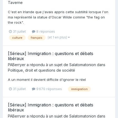
Taverne
C'est en Irlande que j'avais appris cette subtilité lorsque l'on
ma représenté la statue d'Oscar Wilde comme "the fag on
the rock".
31 juillet
8 réponses
(et 1 en plus)
culture
français
[Sérieux] Immigration : questions et débats
libéraux
PABerryer
a répondu à un sujet de
Salatomatonion
dans
Politique, droit et questions de société
A un moment il devient difficile d'ignorer le réel
31 juillet
9 670 réponses
immigration
[Sérieux] Immigration : questions et débats
libéraux
PABerryer
a répondu à un sujet de
Salatomatonion
dans