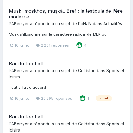
Musk, moskhos, muṣká.. Bref : la testicule de l'ère
moderne
PABerryer
a répondu à un sujet de
RaHaN
dans
Actualités
Musk s'illusionne sur le caractère radical de MLP oui
16 juillet
2 231 réponses
4
Bar du football
PABerryer
a répondu à un sujet de
Coldstar
dans
Sports et
loisirs
Tout à fait d'accord
16 juillet
22 995 réponses
1
sport
Bar du football
PABerryer
a répondu à un sujet de
Coldstar
dans
Sports et
loisirs