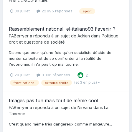
Et la CONCAF a suivi.
30 juillet
22 995 réponses
sport
Rassemblement national, el-italiano93 l'avenir ?
PABerryer
a répondu à un sujet de
Adrian
dans
Politique,
droit et questions de société
Disons que pour qu'une fois qu'un socialiste décide de
monter sa boite et de se confronter à la réalité de
l'économie, il n'a pas trop mal tourné.
29 juillet
3 336 réponses
2
(et 3 en plus)
front national
extreme droite
Images pas fun mais tout de même cool
PABerryer
a répondu à un sujet de
Nirvana
dans
La
Taverne
C'est quand même très dangereux comme manœuvre...