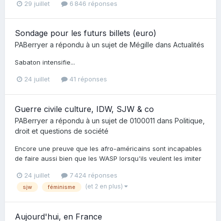
29 juillet
6 846 réponses
Sondage pour les futurs billets (euro)
PABerryer
a répondu à un sujet de
Mégille
dans
Actualités
Sabaton intensifie...
24 juillet
41 réponses
Guerre civile culture, IDW, SJW & co
PABerryer
a répondu à un sujet de
0100011
dans
Politique,
droit et questions de société
Encore une preuve que les afro-américains sont incapables
de faire aussi bien que les WASP lorsqu'ils veulent les imiter
24 juillet
7 424 réponses
(et 2 en plus)
sjw
féminisme
Aujourd'hui, en France