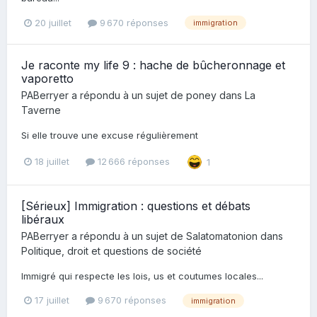
20 juillet
9 670 réponses
immigration
Je raconte my life 9 : hache de bûcheronnage et
vaporetto
PABerryer
a répondu à un sujet de
poney
dans
La
Taverne
Si elle trouve une excuse régulièrement
18 juillet
12 666 réponses
1
[Sérieux] Immigration : questions et débats
libéraux
PABerryer
a répondu à un sujet de
Salatomatonion
dans
Politique, droit et questions de société
Immigré qui respecte les lois, us et coutumes locales...
17 juillet
9 670 réponses
immigration