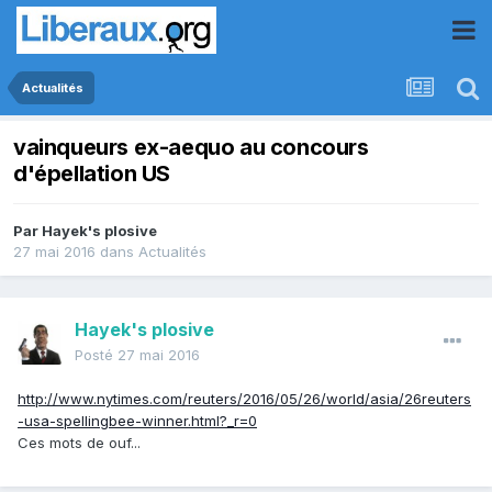
Actualités
vainqueurs ex-aequo au concours
d'épellation US
Par
Hayek's plosive
27 mai 2016
dans
Actualités
Hayek's plosive
Posté
27 mai 2016
http://www.nytimes.com/reuters/2016/05/26/world/asia/26reuters
-usa-spellingbee-winner.html?_r=0
Ces mots de ouf...