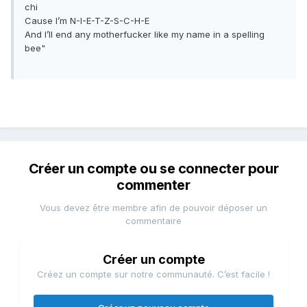
chi
Cause I’m N-I-E-T-Z-S-C-H-E
And I’ll end any motherfucker like my name in a spelling
bee"
Créer un compte ou se connecter pour
commenter
Vous devez être membre afin de pouvoir déposer un
commentaire
Créer un compte
Créez un compte sur notre communauté. C’est facile !