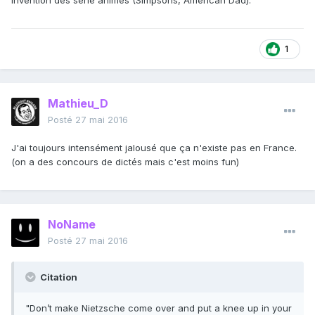
invention des série animés (Simpsons, American Dad).
1
Mathieu_D
Posté
27 mai 2016
J'ai toujours intensément jalousé que ça n'existe pas en France.
(on a des concours de dictés mais c'est moins fun)
NoName
Posté
27 mai 2016
Citation
"Don’t make Nietzsche come over and put a knee up in your