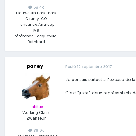
58,4k
Lieu:
South Park, Park
County, CO
Tendance:
Anarcap
Ma
référence:
Tocqueville,
Rothbard
poney
Posté
12 septembre 2017
Je pensais surtout à l'excuse de la
C'est "juste" deux représentants de 
Habitué
Working Class
Zwanzeur
36,9k
Lieu:
Basse-Lotharingie