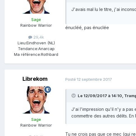
J'avais mal lu le titre, j'ai in
Sage
Rainbow Warrior
énucléé, pas énuclée
29,4k
Lieu:
Eindhoven (NL)
Tendance:
Anarcap
Ma référence:
Rothbard
Librekom
Posté
12 septembre 2017
Le 12/09/2017 à 14:10,
Tram
J'ai l'impression qu'il n'y a pa
commettre des autres délits. En 
Sage
Rainbow Warrior
Tu ne crois pas que ce mec (qui rec