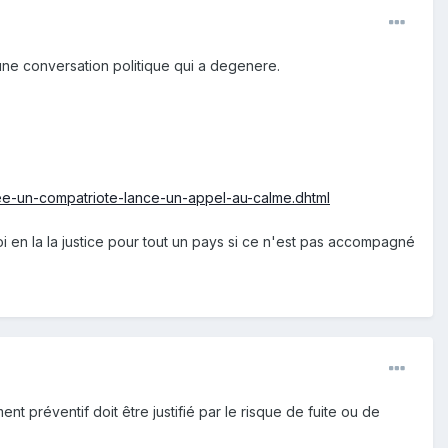
úne conversation politique qui a degenere.
lee-un-compatriote-lance-un-appel-au-calme.dhtml
oi en la la justice pour tout un pays si ce n'est pas accompagné
 préventif doit être justifié par le risque de fuite ou de