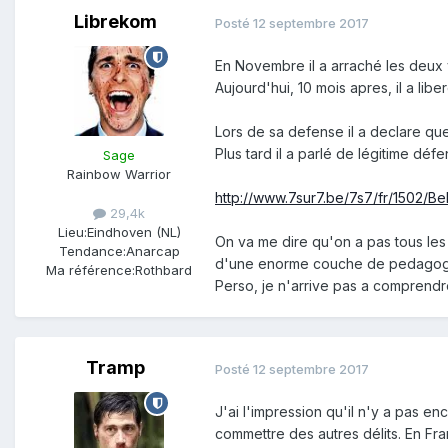
Librekom
Posté
12 septembre 2017
En Novembre il a arraché les deux 
Aujourd'hui, 10 mois apres, il a lib
Lors de sa defense il a declare que
Plus tard il a parlé de légitime défe
Sage
Rainbow Warrior
http://www.7sur7.be/7s7/fr/1502/B
29,4k
Lieu:
Eindhoven (NL)
On va me dire qu'on a pas tous les 
Tendance:
Anarcap
d'une enorme couche de pedagogie
Ma référence:
Rothbard
Perso, je n'arrive pas a comprend
Tramp
Posté
12 septembre 2017
J'ai l'impression qu'il n'y a pas e
commettre des autres délits. En Fra