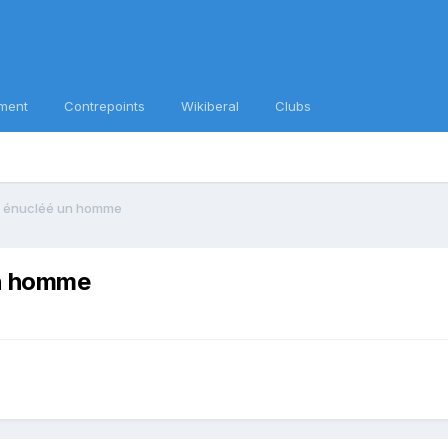
ment
Contrepoints
Wikiberal
Clubs
ir énucléé un homme
un homme