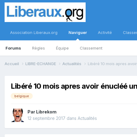
Association Liberaux.org
Naviguer
Activité
Classe
Forums
Règles
Équipe
Classement
Accueil
LIBRE-ECHANGE
Actualités
Libéré 10 mois apres avo
Libéré 10 mois apres avoir énucléé 
belgique
Par
Librekom
12 septembre 2017
dans
Actualités