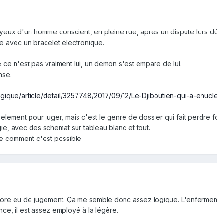
yeux d'un homme conscient, en pleine rue, apres un dispute lors d
ere avec un bracelet electronique.
 ce n'est pas vraiment lui, un demon s'est empare de lui.
nse.
elgique/article/detail/3257748/2017/09/12/Le-Djiboutien-qui-a-enuc
element pour juger, mais c'est le genre de dossier qui fait perdre f
, avec des schemat sur tableau blanc et tout.
re comment c'est possible
ncore eu de jugement. Ça me semble donc assez logique. L'enfermement
nce, il est assez employé à la légère.