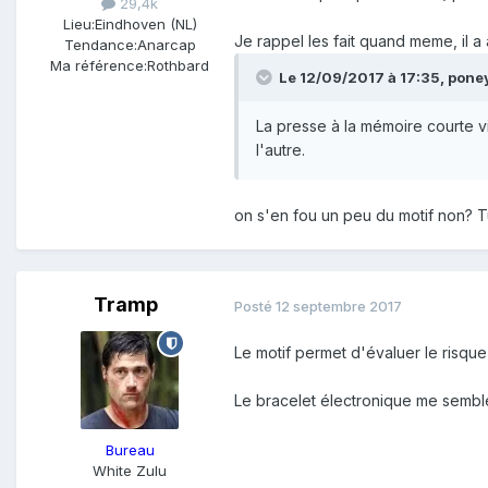
29,4k
Lieu:
Eindhoven (NL)
Je rappel les fait quand meme, il a
Tendance:
Anarcap
Ma référence:
Rothbard
Le 12/09/2017 à 17:35,
pone
La presse à la mémoire courte vi
l'autre.
on s'en fou un peu du motif non? T
Tramp
Posté
12 septembre 2017
Le motif permet d'évaluer le risqu
Le bracelet électronique me semble 
Bureau
White Zulu