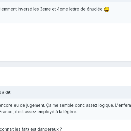
consciemment inversé les 3eme et 4eme lettre de énuclée
p
a dit :
s encore eu de jugement. Ça me semble donc assez logique. L'enfermem
France, il est assez employé à la légère.
onnait les fait) est dangereux ?