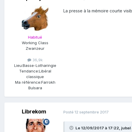
La presse à la mémoire courte visib
Habitué
Working Class
Zwanzeur
36,9k
Lieu:
Basse-Lotharingie
Tendance:
Libéral
classique
Ma référence:
Farrokh
Bulsara
Librekom
Posté
12 septembre 2017
Le 12/09/2017 à 17:22,
jubal