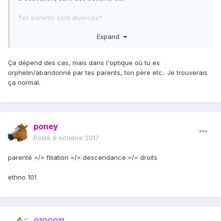
Tes parents sont divorcés?
As-tu été élevé par ton beau-père?
Expand
De ce fait, ton beau-père est bien ton père, et ton père
n'est rien. J'ai bon?
Ça dépend des cas, mais dans l'optique où tu es
orphelin/abandonné par tes parents, ton père etc.. Je trouverais
ça normal.
poney
Posté
6 octobre 2017
parenté =/= filiation =/= descendance =/= droits
ethno 101