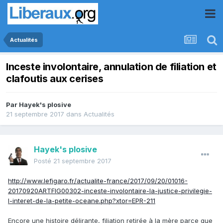
Actualités
Inceste involontaire, annulation de filiation et
clafoutis aux cerises
Par
Hayek's plosive
21 septembre 2017
dans
Actualités
Hayek's plosive
Posté
21 septembre 2017
http://www.lefigaro.fr/actualite-france/2017/09/20/01016-
20170920ARTFIG00302-inceste-involontaire-la-justice-privilegie-
l-interet-de-la-petite-oceane.php?xtor=EPR-211
Encore une histoire délirante, filiation retirée à la mère parce que