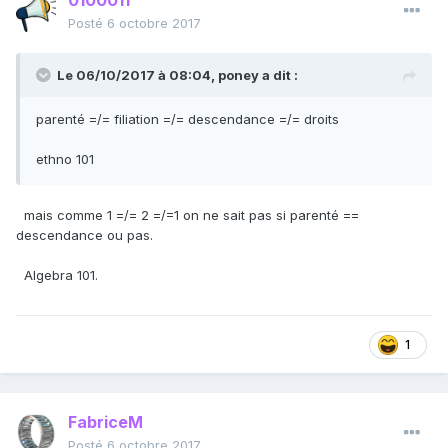
0100011
Posté
6 octobre 2017
Le 06/10/2017 à 08:04,
poney
a dit :
parenté =/= filiation =/= descendance =/= droits
ethno 101
mais comme 1 =/= 2 =/=1 on ne sait pas si parenté ==
descendance ou pas.
Algebra 101.
1
FabriceM
Posté
6 octobre 2017