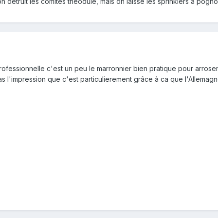
n détruit les comités théodule, mais on laisse les sprinklers à pogno
 professionnelle c'est un peu le marronnier bien pratique pour arro
s l'impression que c'est particulierement grâce à ca que l'Allemag