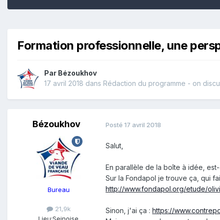
Formation professionnelle, une perspe
Par
Bézoukhov
17 avril 2018
dans
Rédaction du programme - on discu
Bézoukhov
Posté
17 avril 2018
Salut,
En parallèle de la boîte à idée, est
Sur la Fondapol je trouve ça, qui 
http://www.fondapol.org/etude/oli
Bureau
21,9k
Sinon, j'ai ça :
https://www.contrep
Lieu:
Seinoise