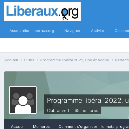
Association Liberaux.org
Naviguer
Activité
Classe
Accueil
Clubs
Programme libéral 2022, une ébauche
Rédacti
Programme libéral 2022, 
Club ouvert · 65 membres
Accueil
Membres
Comment s'organiser - le méta-progr