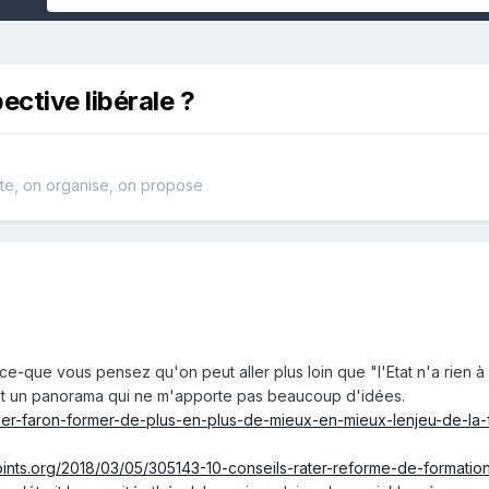
ctive libérale ?
te, on organise, on propose
-ce-que vous pensez qu'on peut aller plus loin que "l'Etat n'a rien à
fait un panorama qui ne m'apporte pas beaucoup d'idées.
vier-faron-former-de-plus-en-plus-de-mieux-en-mieux-lenjeu-de-la-
oints.org/2018/03/05/305143-10-conseils-rater-reforme-de-formatio