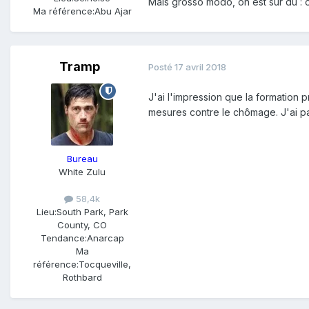
Mais grosso modo, on est sur du : o
Ma référence:
Abu Ajar
Tramp
Posté
17 avril 2018
J'ai l'impression que la formation
mesures contre le chômage. J'ai pa
Bureau
White Zulu
58,4k
Lieu:
South Park, Park
County, CO
Tendance:
Anarcap
Ma
référence:
Tocqueville,
Rothbard