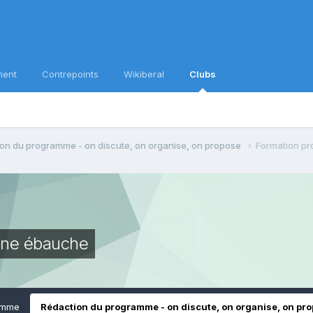
ment
Contrepoints
Wikiberal
Clubs
on du programme - on discute, on organise, on propose
Formation pro
une ébauche
amme
Rédaction du programme - on discute, on organise, on pr