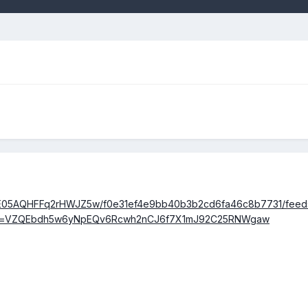
/C4E05AQHFFq2rHWJZ5w/f0e31ef4e9bb40b3b2cd6fa46c8b7731/feedsh
;t=VZQEbdh5w6yNpEQv6Rcwh2nCJ6f7X1mJ92C25RNWgaw