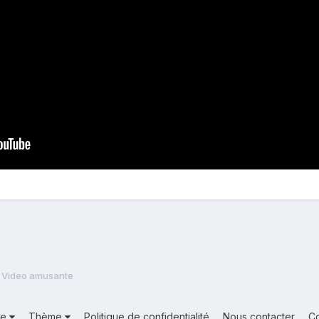
Video amusante
ue
Thème
Politique de confidentialité
Nous contacter
C