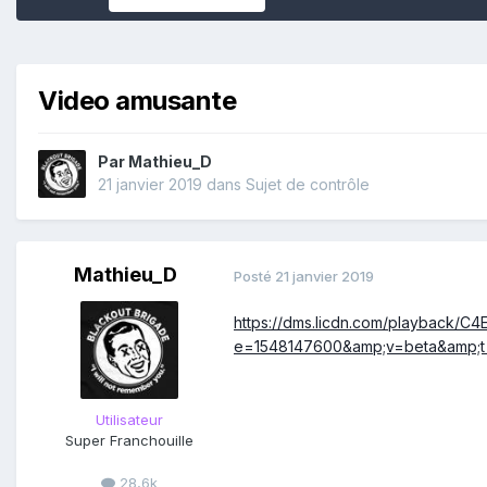
Video amusante
Par
Mathieu_D
21 janvier 2019
dans
Sujet de contrôle
Mathieu_D
Posté
21 janvier 2019
https://dms.licdn.com/playback
e=1548147600&amp;v=beta&amp
Utilisateur
Super Franchouille
28,6k