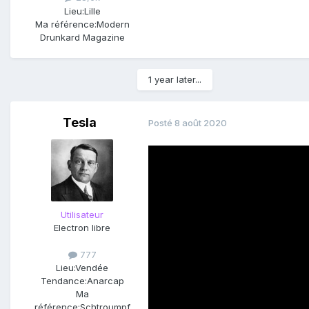
Lieu:
Lille
Ma référence:
Modern
Drunkard Magazine
1 year later...
Tesla
Posté
8 août 2020
Utilisateur
Electron libre
777
Lieu:
Vendée
Tendance:
Anarcap
Ma
référence:
Schtroumpf