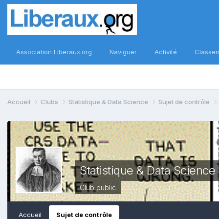
Association Liberaux.org
Naviguer
Activité
Classe
Accueil
Clubs
Statistique & Data Science
Sujet de contrôle
Statistique & Data Science
Club public
Accueil
Sujet de contrôle