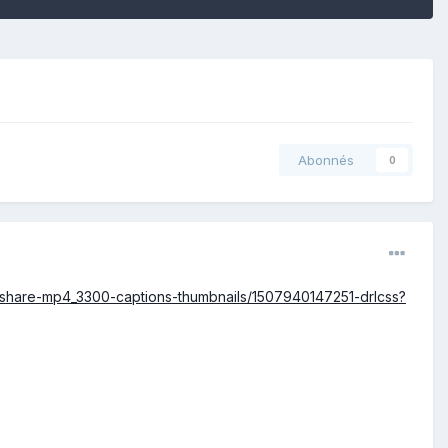
Abonnés
0
are-mp4_3300-captions-thumbnails/1507940147251-drlcss?