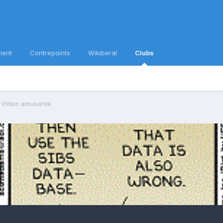
ment
Contrepoints
Wikiberal
Clubs
Video amusante