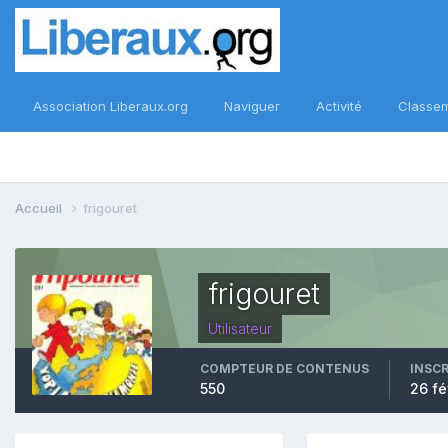
Association Liberaux.org
Naviguer
Activité
Classe
Accueil
frigouret
frigouret
Utilisateur
COMPTEUR DE CONTENUS
INSC
550
26 fé