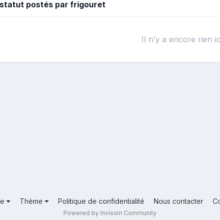
statut postés par frigouret
Il n’y a encore rien ic
ue
Thème
Politique de confidentialité
Nous contacter
C
Powered by Invision Community